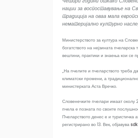
Четири години откако Словени
нации за воспоставување на С
традиција на оваа мала европс
нематеријално културно насл
Министерството за култура на Словен
богатството на нејзината пчеларска т
вештини, практики и знаења кои се п
„На пчелите и пчеларството треба д
климатски промени, а традиционалнот
министерката Аста Вречко.
Словенечките пчелари имаат околу 
пчела е позната по своите послушнос
Пчеларството денес е и туристичка а
регистрирано во 13. Век, објавува
sdk