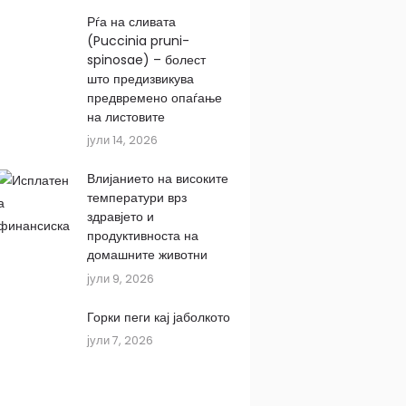
Рѓа на сливата
(Puccinia pruni-
spinosae) – болест
што предизвикува
предвремено опаѓање
на листовите
јули 14, 2026
Влијанието на високите
температури врз
здравјето и
продуктивноста на
домашните животни
јули 9, 2026
Горки пеги кај јаболкото
јули 7, 2026