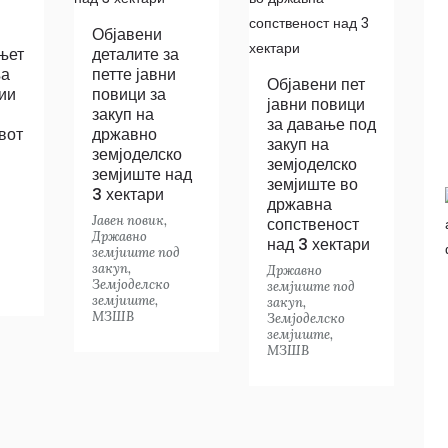
Објавени
њет
деталите за
ња
петте јавни
Објавени пет
ии
повици за
јавни повици
закуп на
за давање под
вот
државно
закуп на
земјоделско
земјоделско
земјиште над
земјиште во
3 хектари
државна
Јавен повик
,
сопственост
Државно
над 3 хектари
земјиште под
закуп
,
Државно
Земјоделско
земјиште под
земјиште
,
закуп
,
МЗШВ
Земјоделско
земјиште
,
МЗШВ