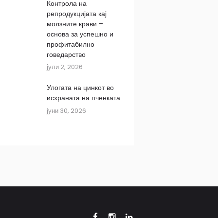
Контрола на
репродукцијата кај
молзните крави –
основа за успешно и
профитабилно
говедарство
јули 2, 2026
Улогата на цинкот во
исхраната на пченката
јуни 30, 2026