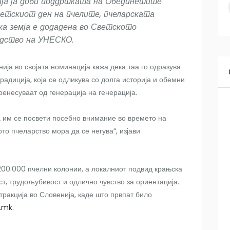
ја ја доби поддршката на Обединетите
ветскиот ден на пчелите, пчеларската
ка земја е додадена во Светското
едство на УНЕСКО.
ија во својата номинација кажа дека таа го одразува
радиција, која се одликува со долга историја и обемни
ренесуваат од генерација на генерација.
а им се посвети посебно внимание во времето на
о пчеларство мора да се негува“, изјави
200.000 пчелни колонии, а локалниот подвид крањска
т, трудољубивост и одлично чувство за ориентација.
тракција во Словенија, каде што првпат било
.mk.