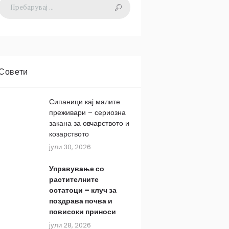
Совети
Сипаници кај малите
преживари – сериозна
закана за овчарството и
козарството
јули 30, 2026
Управување со
растителните
остатоци – клуч за
поздрава почва и
повисоки приноси
јули 28, 2026