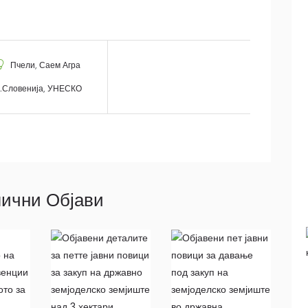
Пчели
,
Саем Агра
.Словенија
,
УНЕСКО
ични Објави