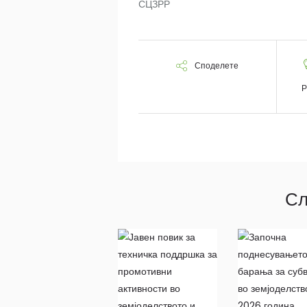
СЦЗРР
Споделете
Р
Сл