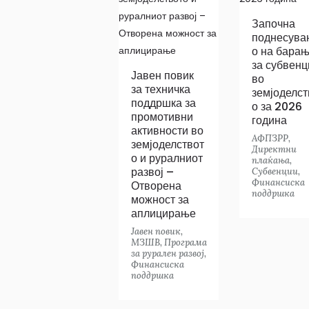
Започна
поднесува
о на бара
за субвенц
Јавен повик
во
за техничка
земјоделст
поддршка за
о за 2026
промотивни
година
активности во
АФПЗРР
,
земјоделствот
Директни
о и руралниот
плаќања
,
развој –
Субвенции
,
Финансиска
Отворена
поддршка
можност за
аплицирање
Јавен повик
,
МЗШВ
,
Програма
за рурален развој
,
Финансиска
поддршка