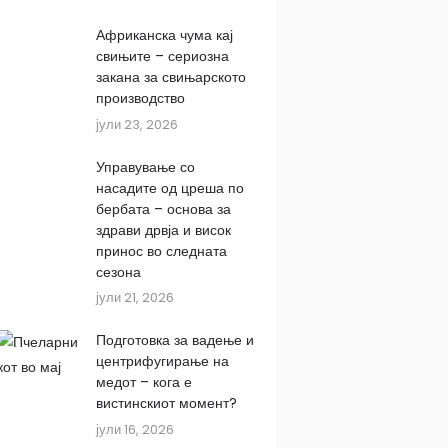
Африканска чума кај
свињите – сериозна
закана за свињарското
производство
јули 23, 2026
Управување со
насадите од цреша по
бербата – основа за
здрави дрвја и висок
принос во следната
сезона
јули 21, 2026
Подготовка за вадење и
центрифугирање на
медот – кога е
вистинскиот момент?
јули 16, 2026