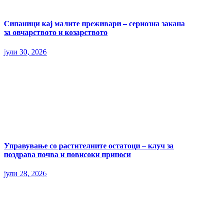
Сипаници кај малите преживари – сериозна закана
за овчарството и козарството
јули 30, 2026
Управување со растителните остатоци – клуч за
поздрава почва и повисоки приноси
јули 28, 2026