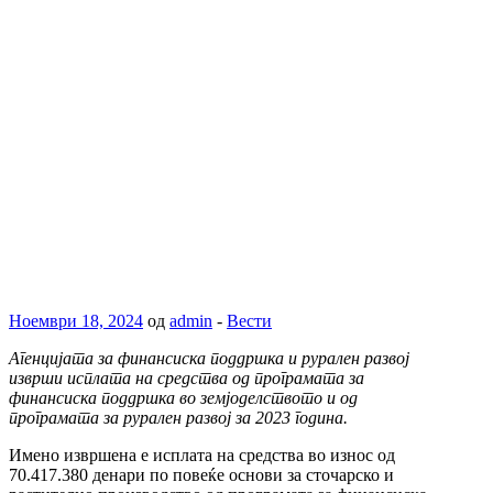
Ноември 18, 2024
од
admin
-
Вести
Агенцијата за финансиска поддршка и рурален развој
изврши исплата на средства од програмата за
финансиска поддршка во земјоделството и од
програмата за рурален развој за 2023 година.
Имено извршена е исплата на средства во износ од
70.417.380 денари по повеќе основи за сточарско и