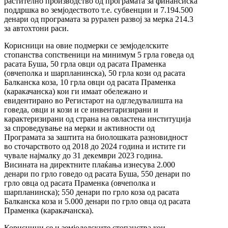
растително производство од програмата за финансиска
поддршка во земјодеството т.е. субвенции и 7.194.500
денари од програмата за рурален развој за мерка 214.3
за автохтони раси.
Корисници на овие подмерки се земјоделските
стопанства сопственици на минимум 5 грла говеда од
расата Буша, 50 грла овци од расата Праменка
(овчеполка и шарпланинска), 50 грла кози од расата
Балканска коза, 10 грла овци од расата Праменка
(каракачанска) кои ги имаат обележано и
евидентирано во Регистарот на одгледувалишта на
говеда, овци и кози и се инвентаризирани и
карактеризирани од страна на овластена институција
за спроведување на мерки и активности од
Програмата за заштита на биолошката разновидност
во сточарството од 2018 до 2024 година и истите ги
чувале најмалку до 31 декември 2023 година.
Висината на директните плаќања изнесува 2.000
денари по грло говедо од расата Буша, 550 денари по
грло овца од расата Праменка (овчеполка и
шарпланинска); 550 денари по грло коза од расата
Балканска коза и 5.000 денари по грло овца од расата
Праменка (каракачанска).
Корисници се и земјоделските стопанства кои