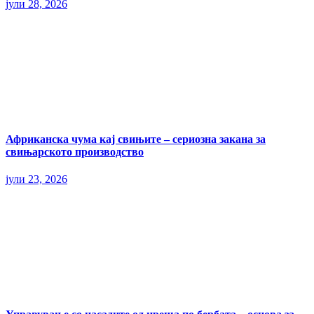
јули 28, 2026
Африканска чума кај свињите – сериозна закана за
свињарското производство
јули 23, 2026