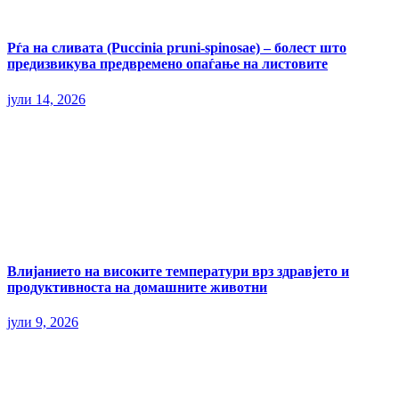
Рѓа на сливата (Puccinia pruni-spinosae) – болест што
предизвикува предвремено опаѓање на листовите
јули 14, 2026
Влијанието на високите температури врз здравјето и
продуктивноста на домашните животни
јули 9, 2026