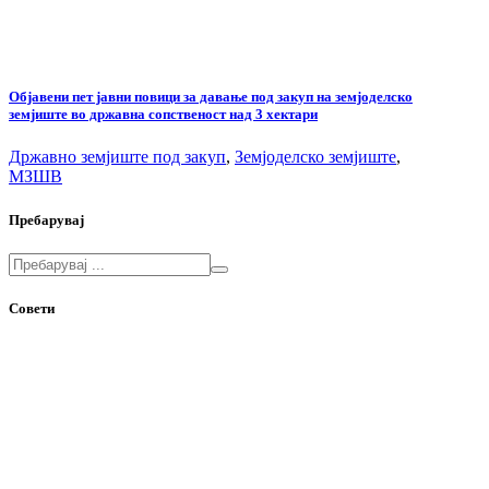
Објавени пет јавни повици за давање под закуп на земјоделско
земјиште во државна сопственост над 3 хектари
Државно земјиште под закуп
,
Земјоделско земјиште
,
МЗШВ
Пребарувај
Совети