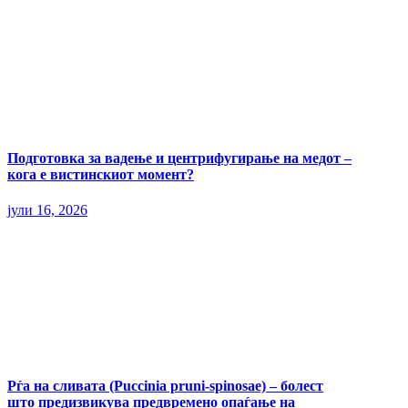
Подготовка за вадење и центрифугирање на медот –
кога е вистинскиот момент?
јули 16, 2026
Рѓа на сливата (Puccinia pruni-spinosae) – болест
што предизвикува предвремено опаѓање на