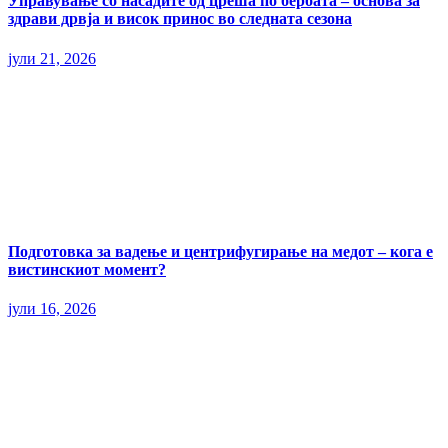
Управување со насадите од цреша по бербата – основа за
здрави дрвја и висок принос во следната сезона
јули 21, 2026
Подготовка за вадење и центрифугирање на медот – кога е
вистинскиот момент?
јули 16, 2026