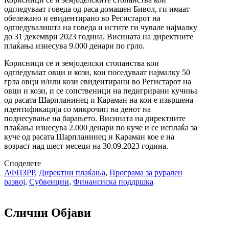
одгледуваат говеда од раса домашен Бивол, ги имаат
обележано и евидентирано во Регистарот на
одгледувалишта на говеда и истите ги чувале најмалку
до 31 декември 2023 година. Висината на директните
плаќања изнесува 9.000 денари по грло.
Корисници се и земјоделски стопанства кои
одгледуваат овци и кози, кои поседуваат најмалку 50
грла овци и/или кози евидентирани во Регистарот на
овци и кози, и се сопственици на педигрирани кучиња
од расата Шарпланинец и Караман на кои е извршена
идентификација со микрочип на денот на
поднесување на барањето. Висината на директните
плаќања изнесува 2.000 денари по куче и се исплаќа за
куче од расата Шарпланинец и Караман кое е на
возраст над шест месеци на 30.09.2023 година.
Споделете
АФПЗРР
,
Директни плаќања
,
Програма за рурален
развој
,
Субвенции
,
Финансиска поддршка
Слични Објави