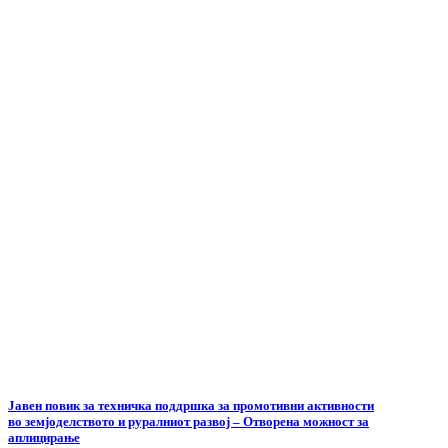
Јавен повик за техничка поддршка за промотивни активности
во земјоделството и руралниот развој – Отворена можност за
аплицирање