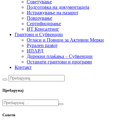
Советување
Подготовка на документација
Истражување на пазарот
Поврзување
Сертифицирање
ИТ Консалтинг
Грантови и Субвенции
Огласи и Повици за Активни Мерки
Рурален развој
ИПАРД
Дирекни плаќања – Субвенции
Останати грантови и програми
Контакт
Пребарувај
Совети