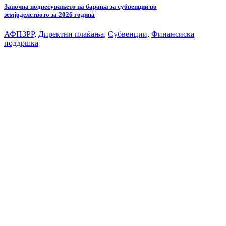
Започна поднесувањето на барања за субвенции во
земјоделството за 2026 година
АФПЗРР
,
Директни плаќања
,
Субвенции
,
Финансиска
поддршка