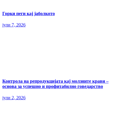
Горки пеги кај јаболкото
јули 7, 2026
Контрола на репродукцијата кај молзните крави –
основа за успешно и профитабилно говедарство
јули 2, 2026