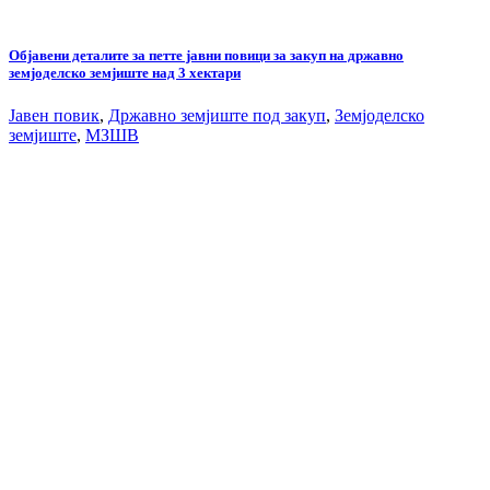
Објавени деталите за петте јавни повици за закуп на државно
земјоделско земјиште над 3 хектари
Јавен повик
,
Државно земјиште под закуп
,
Земјоделско
земјиште
,
МЗШВ