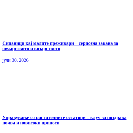
Сипаници кај малите преживари – сериозна закана за
овчарството и козарството
јули 30, 2026
Управување со растителните остатоци – клуч за поздрава
почва и повисоки приноси