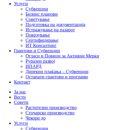
Услуги
Субвенции
Бизнис планови
Советување
Подготовка на документација
Истражување на пазарот
Поврзување
Сертифицирање
ИТ Консалтинг
Грантови и Субвенции
Огласи и Повици за Активни Мерки
Рурален развој
ИПАРД
Дирекни плаќања – Субвенции
Останати грантови и програми
Контакт
За нас
Вести
Совети
Растително производство
Сточарско производство
Чекори до
Услуги
Субвенции