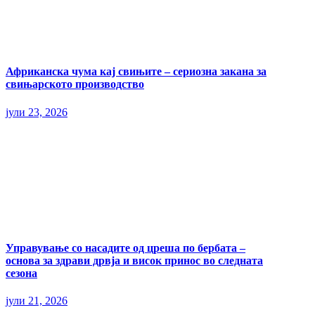
Африканска чума кај свињите – сериозна закана за
свињарското производство
јули 23, 2026
Управување со насадите од цреша по бербата –
основа за здрави дрвја и висок принос во следната
сезона
јули 21, 2026