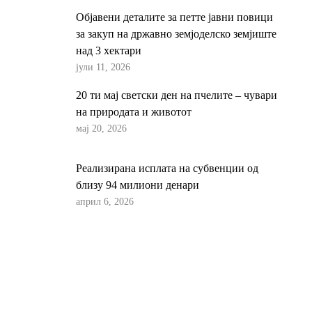
Објавени деталите за петте јавни повици
за закуп на државно земјоделско земјиште
над 3 хектари
јули 11, 2026
20 ти мај светски ден на пчелите – чувари
на природата и животот
мај 20, 2026
Реализирана исплата на субвенции од
близу 94 милиони денари
април 6, 2026