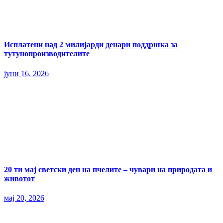
Исплатени над 2 милијарди денари поддршка за
тутунопроизводителите
јуни 16, 2026
20 ти мај светски ден на пчелите – чувари на природата и
животот
мај 20, 2026