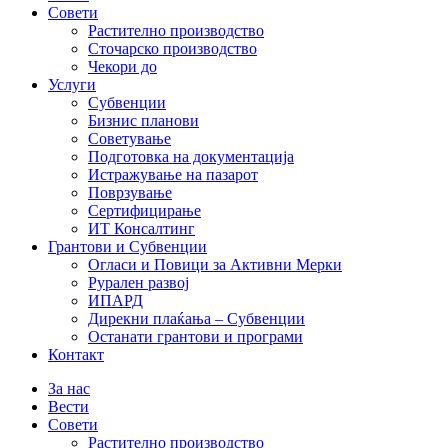
Совети
Растително производство
Сточарско производство
Чекори до
Услуги
Субвенции
Бизнис планови
Советување
Подготовка на документација
Истражување на пазарот
Поврзување
Сертифицирање
ИТ Консалтинг
Грантови и Субвенции
Огласи и Повици за Активни Мерки
Рурален развој
ИПАРД
Дирекни плаќања – Субвенции
Останати грантови и програми
Контакт
За нас
Вести
Совети
Растително производство