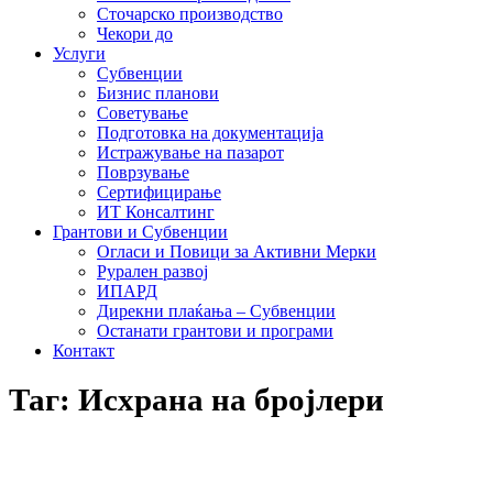
Сточарско производство
Чекори до
Услуги
Субвенции
Бизнис планови
Советување
Подготовка на документација
Истражување на пазарот
Поврзување
Сертифицирање
ИТ Консалтинг
Грантови и Субвенции
Огласи и Повици за Активни Мерки
Рурален развој
ИПАРД
Дирекни плаќања – Субвенции
Останати грантови и програми
Контакт
Таг: Исхрана на бројлери