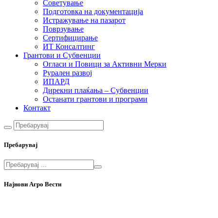
Советување
Подготовка на документација
Истражување на пазарот
Поврзување
Сертифицирање
ИТ Консалтинг
Грантови и Субвенции
Огласи и Повици за Активни Мерки
Рурален развој
ИПАРД
Дирекни плаќања – Субвенции
Останати грантови и програми
Контакт
Пребарувај
Најнови Агро Вести