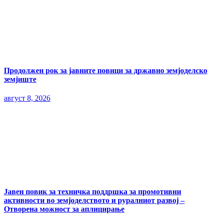
Продолжен рок за јавните повици за државно земјоделско
земјиште
август 8, 2026
Јавен повик за техничка поддршка за промотивни
активности во земјоделството и руралниот развој –
Отворена можност за аплицирање