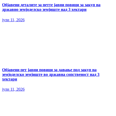
Објавени деталите за петте јавни повици за закуп на
државно земјоделско земјиште над 3 хектари
јули 11, 2026
Објавени пет јавни повици за давање под закуп на
земјоделско земјиште во државна сопственост над 3
хектари
јули 11, 2026