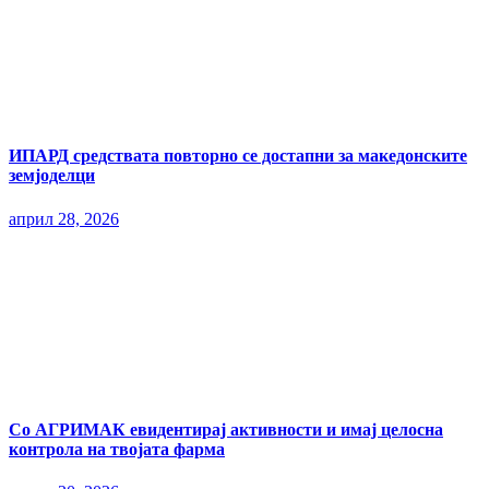
ИПАРД средствата повторно се достапни за македонските
земјоделци
април 28, 2026
Со АГРИМАК евидентирај активности и имај целосна
контрола на твојата фарма