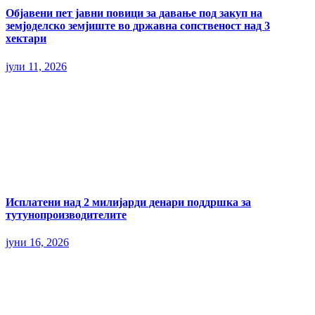
Објавени пет јавни повици за давање под закуп на
земјоделско земјиште во државна сопственост над 3
хектари
јули 11, 2026
Исплатени над 2 милијарди денари поддршка за
тутунопроизводителите
јуни 16, 2026