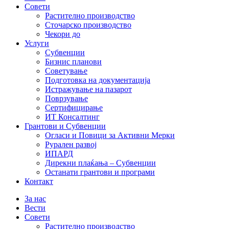
Совети
Растително производство
Сточарско производство
Чекори до
Услуги
Субвенции
Бизнис планови
Советување
Подготовка на документација
Истражување на пазарот
Поврзување
Сертифицирање
ИТ Консалтинг
Грантови и Субвенции
Огласи и Повици за Активни Мерки
Рурален развој
ИПАРД
Дирекни плаќања – Субвенции
Останати грантови и програми
Контакт
За нас
Вести
Совети
Растително производство