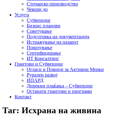
Сточарско производство
Чекори до
Услуги
Субвенции
Бизнис планови
Советување
Подготовка на документација
Истражување на пазарот
Поврзување
Сертифицирање
ИТ Консалтинг
Грантови и Субвенции
Огласи и Повици за Активни Мерки
Рурален развој
ИПАРД
Дирекни плаќања – Субвенции
Останати грантови и програми
Контакт
Таг: Исхрана на живина