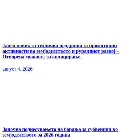
Јавен повик за техничка поддршка за промотивни
активности во земјоделството и руралниот развој –
Отворена можност за аплицирање
август 4, 2026
Започна поднесувањето на барања за субвенции во
земјоделството за 2026 година