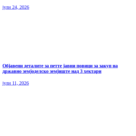
јули 24, 2026
Објавени деталите за петте јавни повици за закуп на
државно земјоделско земјиште над 3 хектари
јули 11, 2026