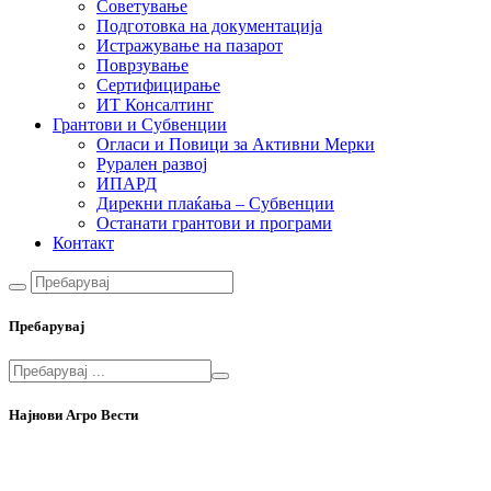
Советување
Подготовка на документација
Истражување на пазарот
Поврзување
Сертифицирање
ИТ Консалтинг
Грантови и Субвенции
Огласи и Повици за Активни Мерки
Рурален развој
ИПАРД
Дирекни плаќања – Субвенции
Останати грантови и програми
Контакт
Пребарувај
Најнови Агро Вести