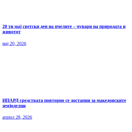
20 ти мај светски ден на пчелите – чувари на природата и
животот
мај 20, 2026
ИПАРД средствата повторно се достапни за македонските
земјоделци
април 28, 2026