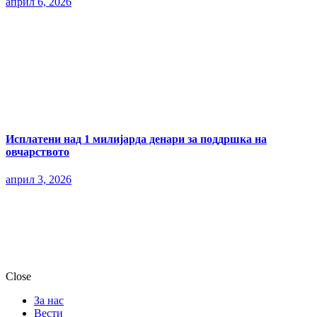
април 6, 2026
Исплатени над 1 милијарда денари за поддршка на
овчарството
април 3, 2026
Close
За нас
Вести