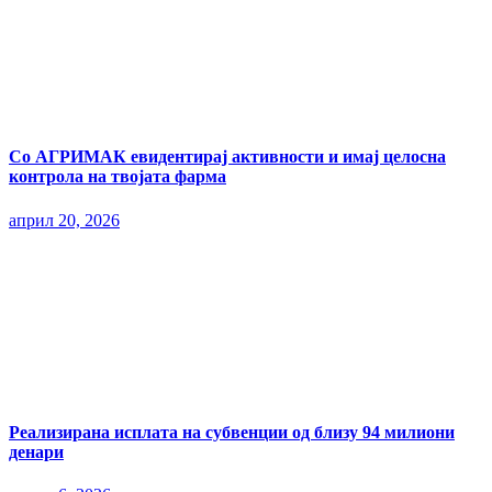
Со АГРИМАК евидентирај активности и имај целосна
контрола на твојата фарма
април 20, 2026
Реализирана исплата на субвенции од близу 94 милиони
денари