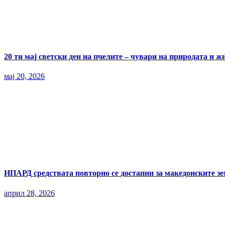
20 ти мај светски ден на пчелите – чувари на природата и ж
мај 20, 2026
ИПАРД средствата повторно се достапни за македонските з
април 28, 2026