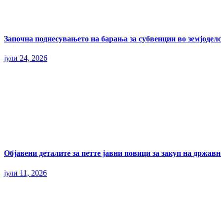
Започна поднесувањето на барања за субвенции во земјоделс
јули 24, 2026
Објавени деталите за петте јавни повици за закуп на државн
јули 11, 2026