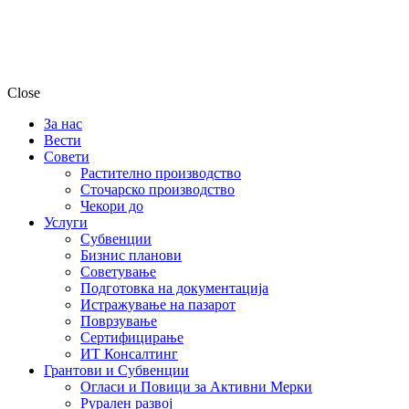
Close
За нас
Вести
Совети
Растително производство
Сточарско производство
Чекори до
Услуги
Субвенции
Бизнис планови
Советување
Подготовка на документација
Истражување на пазарот
Поврзување
Сертифицирање
ИТ Консалтинг
Грантови и Субвенции
Огласи и Повици за Активни Мерки
Рурален развој