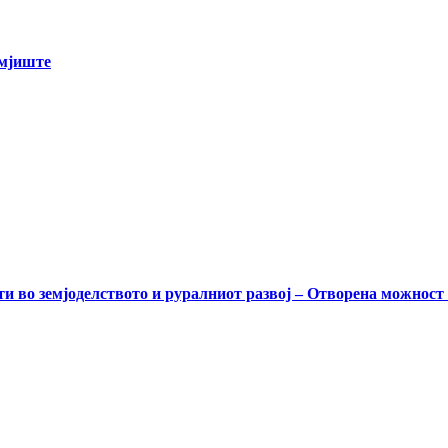
емјиште
и во земјоделството и руралниот развој – Отворена можност