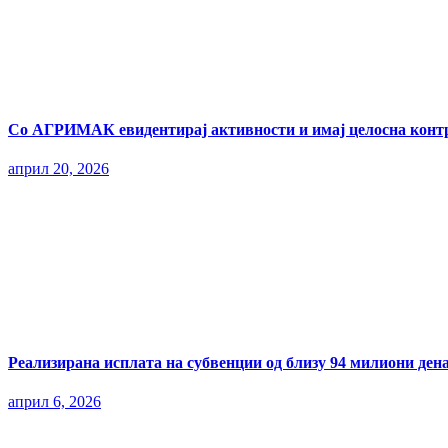
Со АГРИМАК евидентирај активности и имај целосна контр
април 20, 2026
Реализирана исплата на субвенции од близу 94 милиони ден
април 6, 2026