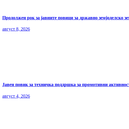
Продолжен рок за јавните повици за државно земјоделско з
август 8, 2026
Јавен повик за техничка поддршка за промотивни активност
август 4, 2026