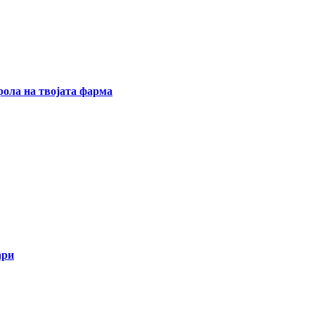
ола на твојата фарма
ари