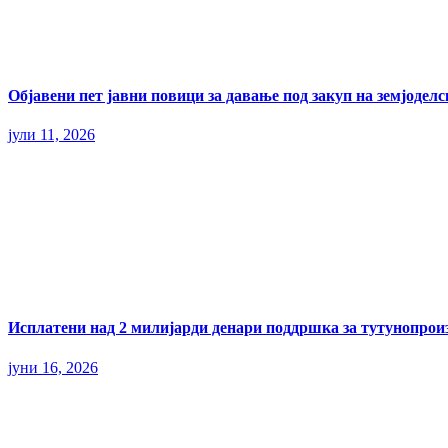
Објавени пет јавни повици за давање под закуп на земјодел
јули 11, 2026
Исплатени над 2 милијарди денари поддршка за тутунопрои
јуни 16, 2026