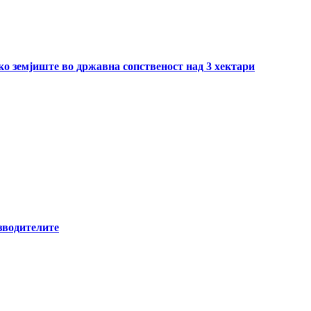
ско земјиште во државна сопственост над 3 хектари
зводителите