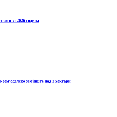
твото за 2026 година
о земјоделско земјиште над 3 хектари