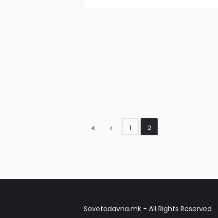
1
2
Sovetodavna.mk - All Rights Reserved