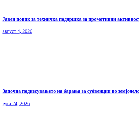
Јавен повик за техничка поддршка за промотивни активност
август 4, 2026
Започна поднесувањето на барања за субвенции во земјоделс
јули 24, 2026