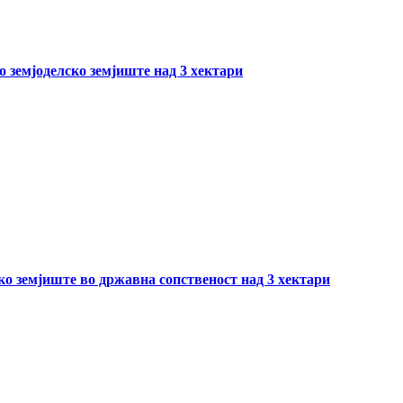
о земјоделско земјиште над 3 хектари
ско земјиште во државна сопственост над 3 хектари