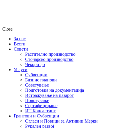
Close
За нас
Вести
Совети
Растително производство
Сточарско производство
Чекори до
Услуги
Субвенции
Бизнис планови
Советување
Подготовка на документација
Истражување на пазарот
Поврзување
Сертифицирање
ИТ Консалтинг
Грантови и Субвенции
Огласи и Повици за Активни Мерки
Рурален развој