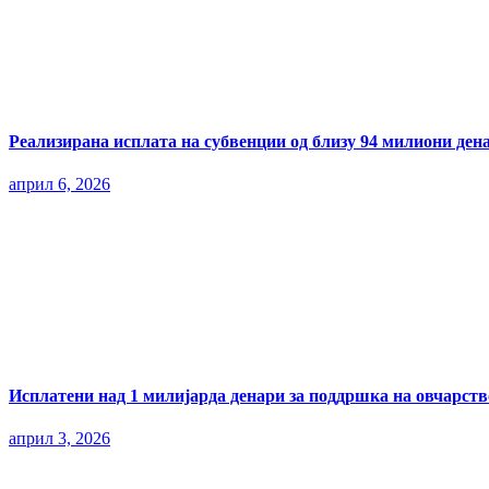
Реализирана исплата на субвенции од близу 94 милиони ден
април 6, 2026
Исплатени над 1 милијарда денари за поддршка на овчарств
април 3, 2026