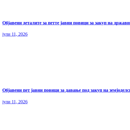
Објавени деталите за петте јавни повици за закуп на државн
јули 11, 2026
Објавени пет јавни повици за давање под закуп на земјодел
јули 11, 2026