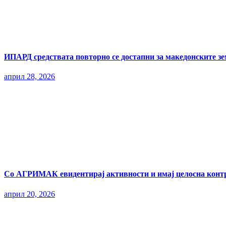
ИПАРД средствата повторно се достапни за македонските з
април 28, 2026
Со АГРИМАК евидентирај активности и имај целосна контр
април 20, 2026