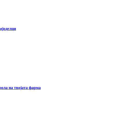
емјоделци
ола на твојата фарма