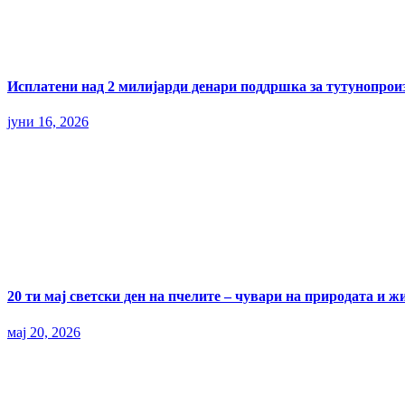
Исплатени над 2 милијарди денари поддршка за тутунопрои
јуни 16, 2026
20 ти мај светски ден на пчелите – чувари на природата и ж
мај 20, 2026