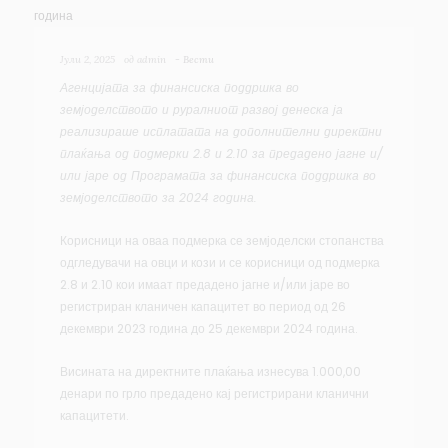
Јули 2, 2025
од
admin
-
Вести
Агенцијата за финансиска поддршка во
земјоделството и руралниот развој денеска ја
реализираше исплатата на дополнителни директни
плаќања од подмерки 2.8 и 2.10 за предадено јагне и/
или јаре од Програмата за финансиска поддршка во
земјоделството за 2024 година.
Корисници на оваа подмерка се земјоделски стопанства
одгледувачи на овци и кози и се корисници од подмерка
2.8 и 2.10 кои имаат предадено јагне и/или јаре во
регистриран кланичен капацитет во период од 26
декември 2023 година до 25 декември 2024 година.
Висината на директните плаќања изнесува 1.000,00
денари по грло предадено кај регистрирани кланични
капацитети.