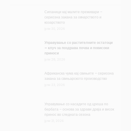
Сипаници кај малите преживари –
сериозна закана за овчарството и
козарството
јули 30, 2026
Управување со растителните остатоци
– клуч за поздрава почва и повисоки
приноси
јули 28, 2026
Африканска чума кај свињите – сериозна
закана за свињарското производство
јули 23, 2026
Управување со насадите од цреша по
бербата – основа за здрави дрвја и висок
принос во следната сезона
јули 21, 2026