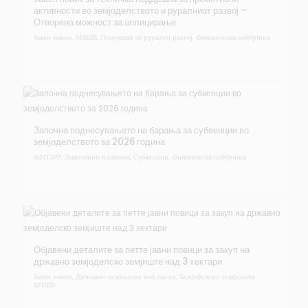
активности во земјоделството и руралниот развој –
Отворена можност за аплицирање
Јавен повик
,
МЗШВ
,
Програма за рурален развој
,
Финансиска поддршка
Започна поднесувањето на барања за субвенции во
земјоделството за 2026 година
АФПЗРР
,
Директни плаќања
,
Субвенции
,
Финансиска поддршка
Објавени деталите за петте јавни повици за закуп на
државно земјоделско земјиште над 3 хектари
Јавен повик
,
Државно земјиште под закуп
,
Земјоделско земјиште
,
МЗШВ