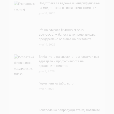
Подготовка за вадење и центрифугирање
на медот – кога е вистинскиот момент?
јули 16, 2026
Рѓа на сливата (Puccinia pruni-
spinosae) – болест што предизвикува
предвремено опаѓање на листовите
јули 14, 2026
Влијанието на високите температури врз
здравјето и продуктивноста на
домашните животни
јули 9, 2026
Горки пеги кај јаболкото
јули 7, 2026
Контрола на репродукцијата кај молзните