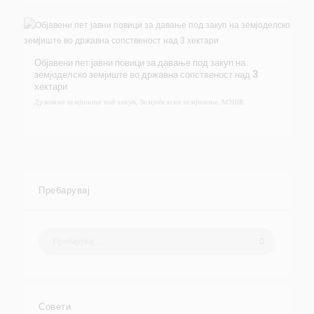
Објавени пет јавни повици за давање под закуп на
земјоделско земјиште во државна сопственост над 3
хектари
Државно земјиште под закуп
,
Земјоделско земјиште
,
МЗШВ
Пребарувај
Совети