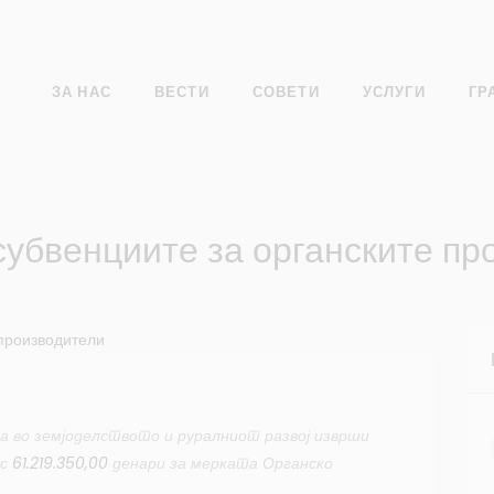
ЗА НАС
ВЕСТИ
СОВЕТИ
УСЛУГИ
ГР
субвенциите за органските пр
а во земјоделството и руралниот развој изврши
ос
61.219.350,00
денари за мерката Органско