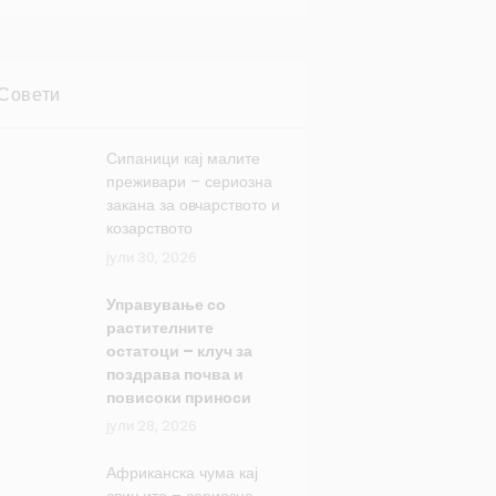
Совети
Сипаници кај малите
преживари – сериозна
закана за овчарството и
козарството
јули 30, 2026
Управување со
растителните
остатоци – клуч за
поздрава почва и
повисоки приноси
јули 28, 2026
Африканска чума кај