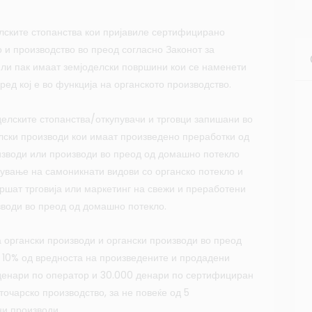
лските стопанства кои пријавиле сертифицирано
 и производство во преод согласно Законот за
или пак имаат земјоделски површини кои се наменети
ред кој е во функција на органското производство.
делските стопанства/откупувачи и трговци запишани во
елски производи кои имаат произведено преработки од
изводи или производи во преод од домашно потекло
ување на самоникнати видови со органско потекло и
вршат трговија или маркетинг на свежи и преработени
зводи во преод од домашно потекло.
 органски производи и органски производи во преод
 10% од вредноста на произведените и продадени
 денари по оператор и 30.000 денари по сертифициран
точарско производство, за не повеќе од 5
и производи.