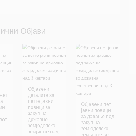
ични Објави
Објавени
њет
деталите за
ња
петте јавни
Објавени пет
ии
повици за
јавни повици
закуп на
за давање под
вот
државно
закуп на
земјоделско
земјоделско
земјиште над
земјиште во