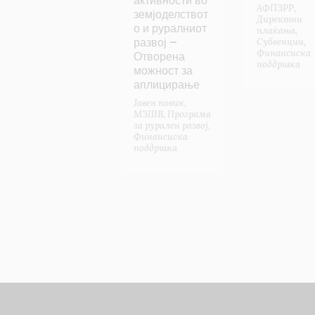
активности во
АФПЗРР
,
земјоделствот
Директни
о и руралниот
плаќања
,
развој –
Субвенции
,
Финансиска
Отворена
поддршка
можност за
аплицирање
Јавен повик
,
МЗШВ
,
Програма
за рурален развој
,
Финансиска
поддршка