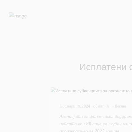
Исплатени 
Ноември 18, 2024
од
admin
-
Вести
Агенцијата за финансиска поддршк
исплата кон 811 лица со вкупен изн
производство за 2023 година.