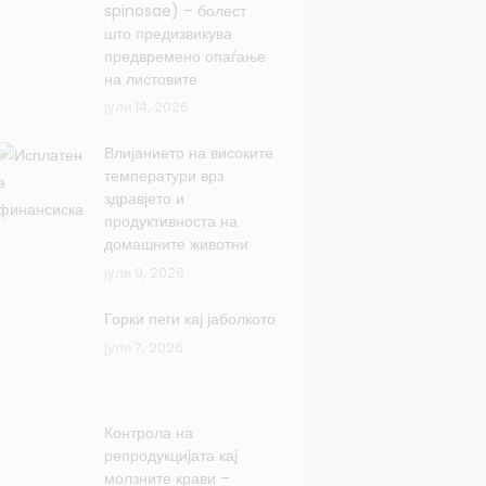
spinosae) – болест
што предизвикува
предвремено опаѓање
на листовите
јули 14, 2026
Влијанието на високите
температури врз
здравјето и
продуктивноста на
домашните животни
јули 9, 2026
Горки пеги кај јаболкото
јули 7, 2026
Контрола на
репродукцијата кај
молзните крави –