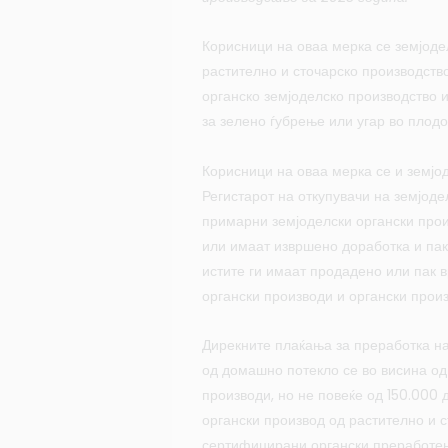
Корисници на оваа мерка се земјоде
растително и сточарско производство
органско земјоделско производство 
за зелено ѓубрење или угар во плодо
Корисници на оваа мерка се и земјо
Регистарот на откупувачи на земјод
примарни земјоделски органски про
или имаат извршено доработка и пак
истите ги имаат продадено или пак 
органски производи и органски прои
Дирекните плаќања за преработка на
од домашно потекло се во висина од
производи, но не повеќе од 150.000
органски производ од растително и с
сертифицирани органски преработен