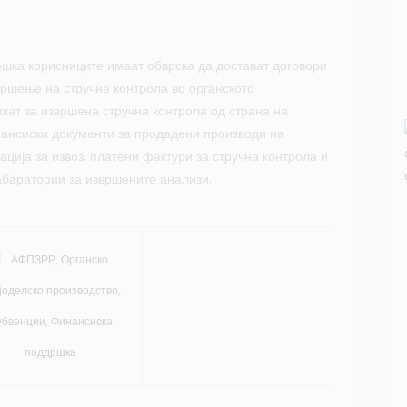
шка корисниците имаат обврска да достават договори
вршење на стручна контрола во органското
кат за извршена стручна контрола од страна на
нансиски документи за продадени производи на
ција за извоз, платени фактури за стручна контрола и
абаратории за извршените анализи.
АФПЗРР
,
Органско
јоделско производство
,
убвенции
,
Финансиска
поддршка