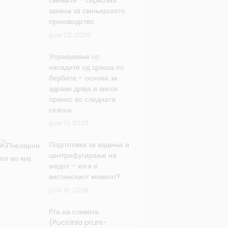
свињите – сериозна
закана за свињарското
производство
јули 23, 2026
Управување со
насадите од цреша по
бербата – основа за
здрави дрвја и висок
принос во следната
сезона
јули 21, 2026
Подготовка за вадење и
центрифугирање на
медот – кога е
вистинскиот момент?
јули 16, 2026
Рѓа на сливата
(Puccinia pruni-