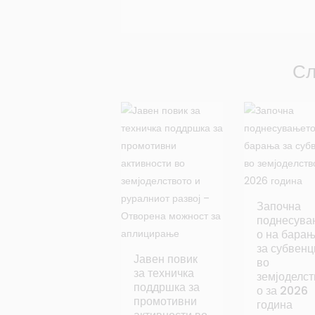
Сл
Започна
поднесува
о на бара
за субвенц
Јавен повик
во
за техничка
земјоделст
поддршка за
о за 2026
промотивни
година