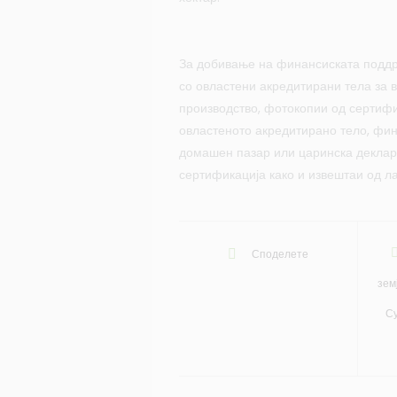
За добивање на финансиската поддр
со овластени акредитирани тела за 
производство, фотокопии од сертифи
овластеното акредитирано тело, фи
домашен пазар или царинска деклара
сертификација како и извештаи од л
Споделете
зем
С