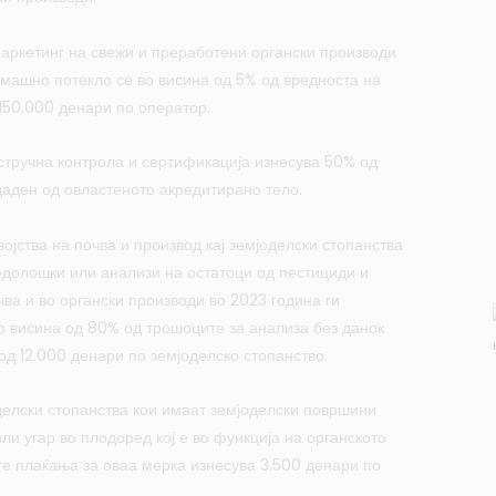
маркетинг на свежи и преработени органски производи
омашно потекло се во висина од 5% од вредноста на
150.000 денари по оператор.
стручна контрола и сертификација изнесува 50% од
аден од овластеното акредитирано тело.
ојства на почва и производ кај земјоделски стопанства
едолошки или анализи на остатоци од пестициди и
ва и во органски производи во 2023 година ги
о висина од 80% од трошоците за анализа без данок
од 12.000 денари по земјоделско стопанство.
делски стопанства кои имаат земјоделски површини
ли угар во плодоред кој е во функција на органското
те плаќања за оваа мерка изнесува 3.500 денари по