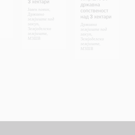
3 хектари
државна
Јавен повик
,
сопственост
Државно
над 3 хектари
земјиште под
закуп
,
Државно
Земјоделско
земјиште под
земјиште
,
закуп
,
МЗШВ
Земјоделско
земјиште
,
МЗШВ