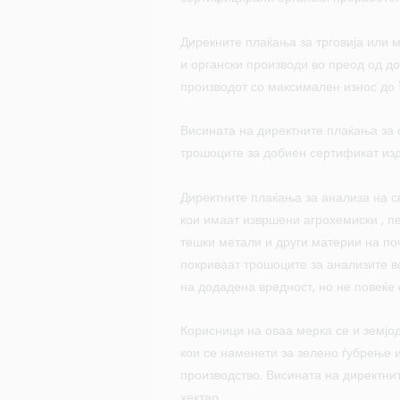
Дирекните плаќања за трговија или 
и органски производи во преод од д
производот со максимален износ до 
Висината на директните плаќања за 
трошоците за добиен сертификат изд
Директните плаќања за анализа на св
кои имаат извршени агрохемиски , п
тешки метали и други материи на поч
покриваат трошоците за анализите в
на додадена вредност, но не повеќе 
Корисници на оваа мерка се и земјо
кои се наменети за зелено ѓубрење и
производство. Висината на директни
хектар.