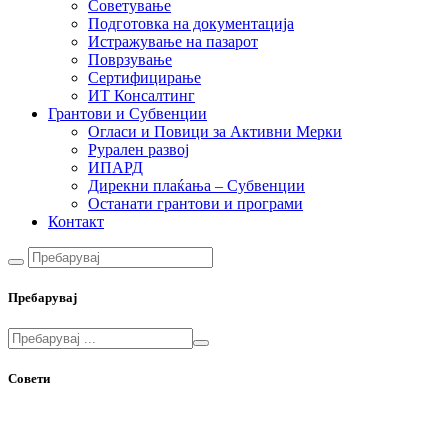
Советување
Подготовка на документација
Истражување на пазарот
Поврзување
Сертифицирање
ИТ Консалтинг
Грантови и Субвенции
Огласи и Повици за Активни Мерки
Рурален развој
ИПАРД
Дирекни плаќања – Субвенции
Останати грантови и програми
Контакт
Пребарувај
Совети