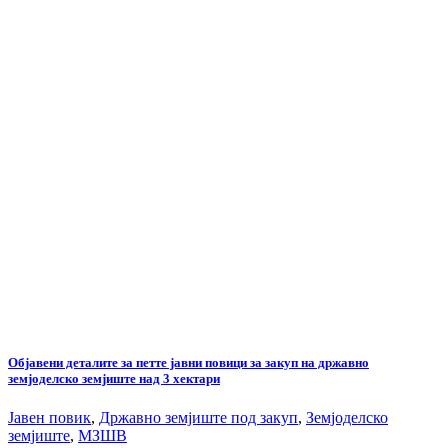
Објавени деталите за петте јавни повици за закуп на државно
земјоделско земјиште над 3 хектари
Јавен повик
,
Државно земјиште под закуп
,
Земјоделско
земјиште
,
МЗШВ