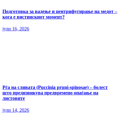
Подготовка за вадење и центрифугирање на медот –
кога е вистинскиот момент?
јули 16, 2026
Рѓа на сливата (Puccinia pruni-spinosae) – болест
што предизвикува предвремено опаѓање на
листовите
јули 14, 2026