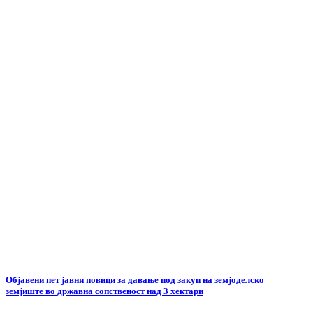
Објавени пет јавни повици за давање под закуп на земјоделско
земјиште во државна сопственост над 3 хектари