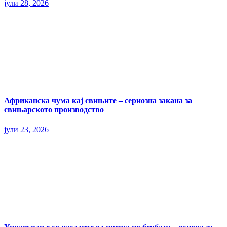
јули 28, 2026
Африканска чума кај свињите – сериозна закана за
свињарското производство
јули 23, 2026