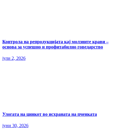
Контрола на репродукцијата кај молзните крави –
основа за успешно и профитабилно говедарство
јули 2, 2026
Улогата на цинкот во исхраната на пченката
јуни 30, 2026