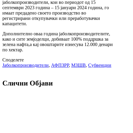
јаболкопроизводители, кои во периодот од 15
септември 2023 година – 15 јануари 2024 година, го
имаат предадено своето производство во
регистрирани откупувачки или преработувачки
капацитети.
Дополнително оваа година јаболкопроизводителите,
како и сите земјоделци, добиваат 100% поддршка за
зелена нафта,а кај овоштарите изнесува 12.000 денари
по хектар.
Споделете
Јаболкопроизводители
,
АФПЗРР
,
МЗШВ
,
Субвенции
Слични Објави