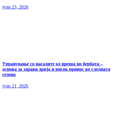
јули 23, 2026
Управување со насадите од цреша по бербата –
основа за здрави дрвја и висок принос во следната
сезона
јули 21, 2026