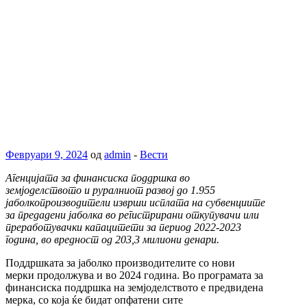
Февруари 9, 2024
од
admin
-
Вести
Агенцијата за финансиска поддршка во
земјоделството и руралниот развој до 1.955
јаболкопроизводители изврши исплата на субвенциите
за предадени јаболка во регистрирани откупувачи или
преработувачки капацитети за период 2022-2023
година, во вредност од 203,3 милиони денари.
Поддршката за јаболко производителите со нови
мерки продолжува и во 2024 година. Во програмата за
финансиска поддршка на земјоделството е предвидена
мерка, со која ќе бидат опфатени сите