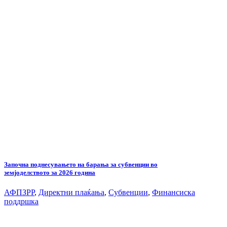
Започна поднесувањето на барања за субвенции во
земјоделството за 2026 година
АФПЗРР
,
Директни плаќања
,
Субвенции
,
Финансиска
поддршка