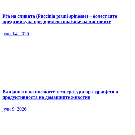
Рѓа на сливата (Puccinia pruni-spinosae) – болест што
предизвикува предвремено опаѓање на листовите
јули 14, 2026
Влијанието на високите температури врз здравјето и
продуктивноста на домашните животни
јули 9, 2026