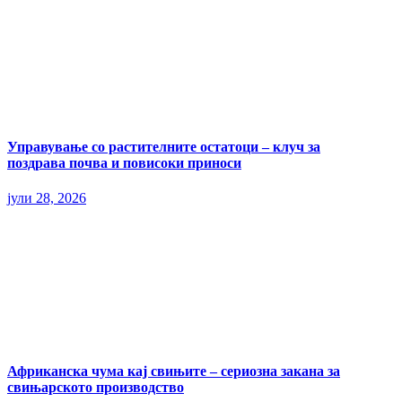
Управување со растителните остатоци – клуч за
поздрава почва и повисоки приноси
јули 28, 2026
Африканска чума кај свињите – сериозна закана за
свињарското производство