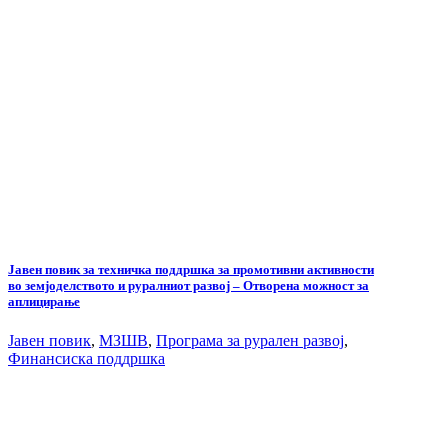
Јавен повик за техничка поддршка за промотивни активности
во земјоделството и руралниот развој – Отворена можност за
аплицирање
Јавен повик
,
МЗШВ
,
Програма за рурален развој
,
Финансиска поддршка