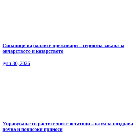
Сипаници кај малите преживари – сериозна закана за
овчарството и козарството
јули 30, 2026
Управување со растителните остатоци – клуч за поздрава
почва и повисоки приноси