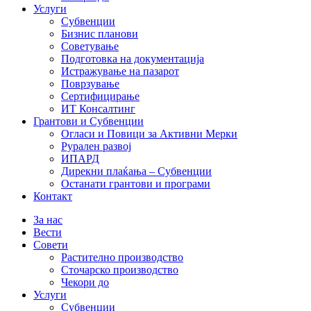
Услуги
Субвенции
Бизнис планови
Советување
Подготовка на документација
Истражување на пазарот
Поврзување
Сертифицирање
ИТ Консалтинг
Грантови и Субвенции
Огласи и Повици за Активни Мерки
Рурален развој
ИПАРД
Дирекни плаќања – Субвенции
Останати грантови и програми
Контакт
За нас
Вести
Совети
Растително производство
Сточарско производство
Чекори до
Услуги
Субвенции