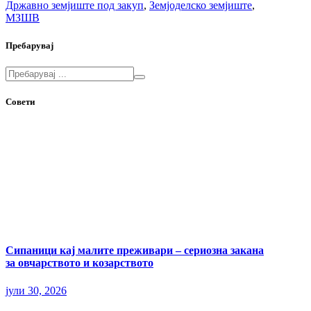
Државно земјиште под закуп
,
Земјоделско земјиште
,
МЗШВ
Пребарувај
Совети
Сипаници кај малите преживари – сериозна закана
за овчарството и козарството
јули 30, 2026