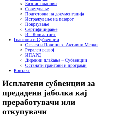
Бизнис планови
Советување
Подготовка на документација
Истражување на пазарот
Поврзување
Сертифицирање
ИТ Консалтинг
Грантови и Субвенции
Огласи и Повици за Активни Мерки
Рурален развој
ИПАРД
Дирекни плаќања – Субвенции
Останати грантови и програми
Контакт
Исплатени субвенции за
предадени јаболка кај
преработувачи или
откупувачи