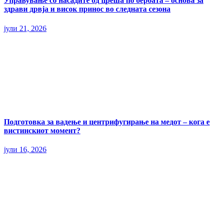
Управување со насадите од цреша по бербата – основа за
здрави дрвја и висок принос во следната сезона
јули 21, 2026
Подготовка за вадење и центрифугирање на медот – кога е
вистинскиот момент?
јули 16, 2026