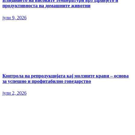
Влијанието на високите температури врз здравјето и
продуктивноста на домашните животни
јули 9, 2026
Контрола на репродукцијата кај молзните крави – основа
за успешно и профитабилно говедарство
јули 2, 2026