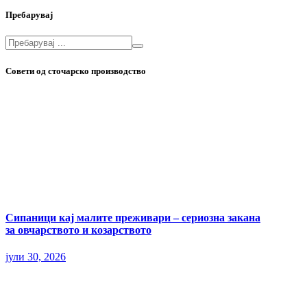
Пребарувај
Совети од сточарско производство
Сипаници кај малите преживари – сериозна закана
за овчарството и козарството
јули 30, 2026