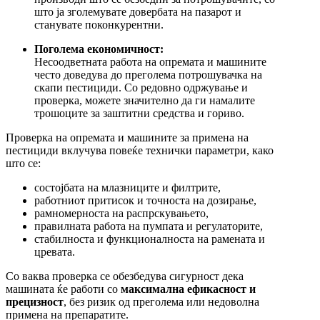
што ја зголемувате довербата на пазарот и
станувате поконкурентни.
Поголема економичност:
Несоодветната работа на опремата и машините
често доведува до преголема потрошувачка на
скапи пестициди. Со редовно одржување и
проверка, можете значително да ги намалите
трошоците за заштитни средства и гориво.
Проверка на опремата и машините за примена на
пестициди вклучува повеќе технички параметри, како
што се:
состојбата на млазниците и филтрите,
работниот притисок и точноста на дозирање,
рамномерноста на распрскувањето,
правилната работа на пумпата и регулаторите,
стабилноста и функционалноста на рамената и
цревата.
Со ваква проверка се обезбедува сигурност дека
машината ќе работи со
максимална ефикасност и
прецизност
, без ризик од преголема или недоволна
примена на препаратите.