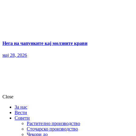
Нега на чапунките кај молзните крави
мај 28, 2026
Close
За нас
Вести
Совети
Растително производство
Сточарско производство
Чекори до