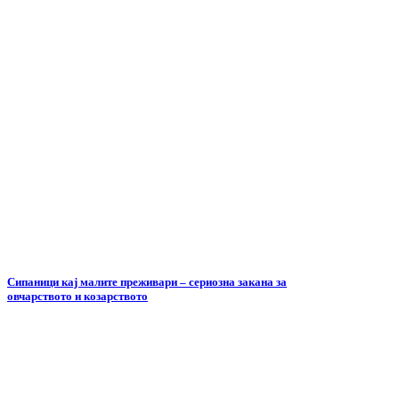
Сипаници кај малите преживари – сериозна закана за
овчарството и козарството