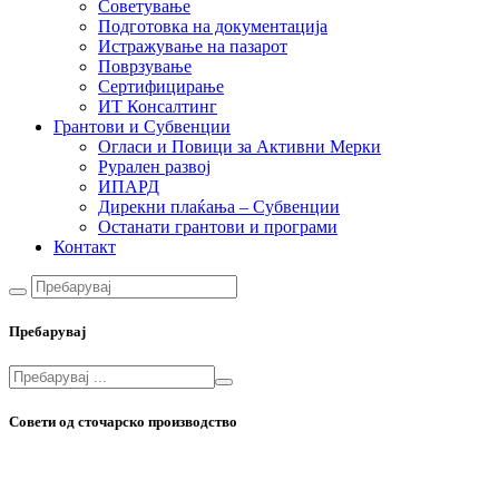
Советување
Подготовка на документација
Истражување на пазарот
Поврзување
Сертифицирање
ИТ Консалтинг
Грантови и Субвенции
Огласи и Повици за Активни Мерки
Рурален развој
ИПАРД
Дирекни плаќања – Субвенции
Останати грантови и програми
Контакт
Пребарувај
Совети од сточарско производство