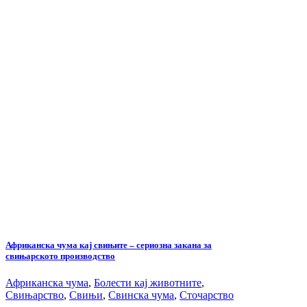
Африканска чума кај свињите – сериозна закана за
свињарското производство
Африканска чума
,
Болести кај животните
,
Свињарство
,
Свињи
,
Свинска чума
,
Сточарство