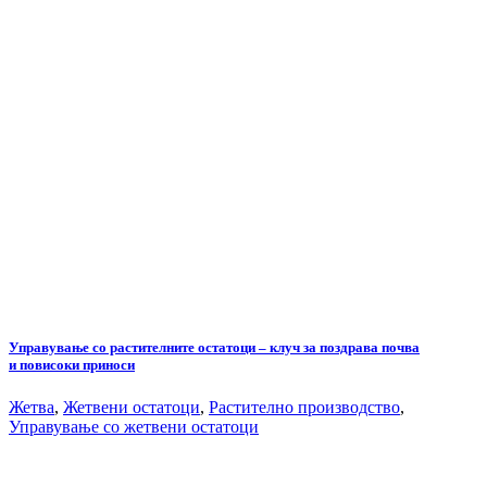
Управување со растителните остатоци – клуч за поздрава почва
и повисоки приноси
Жетва
,
Жетвени остатоци
,
Растително производство
,
Управување со жетвени остатоци