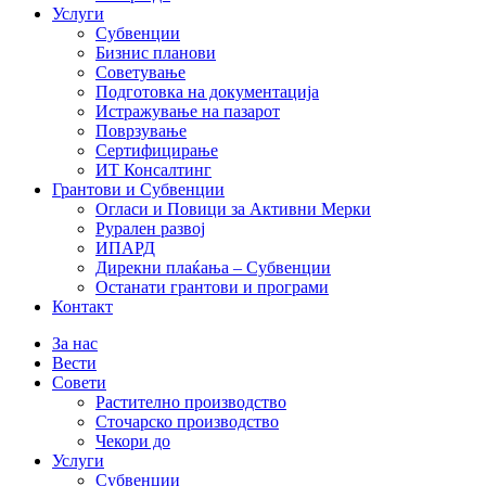
Услуги
Субвенции
Бизнис планови
Советување
Подготовка на документација
Истражување на пазарот
Поврзување
Сертифицирање
ИТ Консалтинг
Грантови и Субвенции
Огласи и Повици за Активни Мерки
Рурален развој
ИПАРД
Дирекни плаќања – Субвенции
Останати грантови и програми
Контакт
За нас
Вести
Совети
Растително производство
Сточарско производство
Чекори до
Услуги
Субвенции