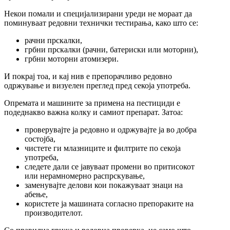
Некои помали и специјализирани уреди не мораат да
поминуваат редовни технички тестирања, како што се:
рачни прскалки,
грбни прскалки (рачни, батериски или моторни),
грбни моторни атомизери.
И покрај тоа, и кај нив е препорачливо редовно
одржување и визуелен преглед пред секоја употреба.
Опремата и машините за примена на пестициди е
подеднакво важна колку и самиот препарат. Затоа:
проверувајте ја редовно и одржувајте ја во добра
состојба,
чистете ги млазниците и филтрите по секоја
употреба,
следете дали се јавуваат промени во притисокот
или нерамномерно распрскување,
заменувајте делови кои покажуваат знаци на
абење,
користете ја машината согласно препораките на
производителот.