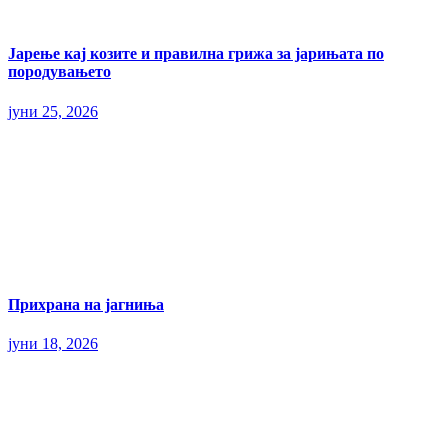
Јарење кај козите и правилна грижа за јарињата по
породувањето
јуни 25, 2026
Прихрана на јагниња
јуни 18, 2026