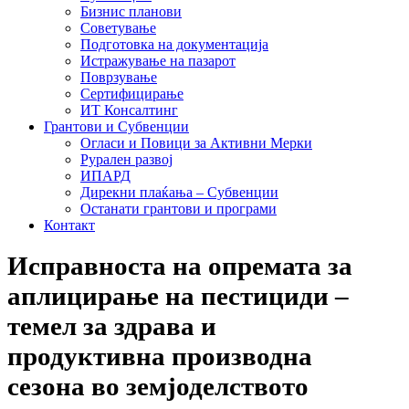
Бизнис планови
Советување
Подготовка на документација
Истражување на пазарот
Поврзување
Сертифицирање
ИТ Консалтинг
Грантови и Субвенции
Огласи и Повици за Активни Мерки
Рурален развој
ИПАРД
Дирекни плаќања – Субвенции
Останати грантови и програми
Контакт
Исправноста на опремата за
аплицирање на пестициди –
темел за здрава и
продуктивна производна
сезона во земјоделството