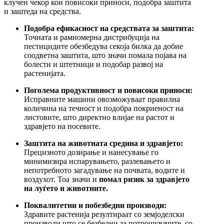
клучен чекор кон повисоки приноси, подобра заштита
и заштеда на средства.
Подобра ефикасност на средствата за заштита:
Точната и рамномерна дистрибуција на
пестицидите обезбедува секоја билка да добие
соодветна заштита, што значи помала појава на
болести и штетници и подобар развој на
растенијата.
Поголема продуктивност и повисоки приноси:
Исправните машини овозможуваат правилна
количина на течност и подобра покриеност на
листовите, што директно влијае на растот и
здравјето на посевите.
Заштита на животната средина и здравјето:
Прецизното дозирање и нанесување го
минимизира испарувањето, разлевањето и
непотребното загадување на почвата, водите и
воздухот. Тоа значи и
помал ризик за здравјето
на луѓето и животните.
Поквалитетни и побезбедни производи:
Здравите растенија резултираат со земјоделски
производи што се безбедни за потрошувачите, со