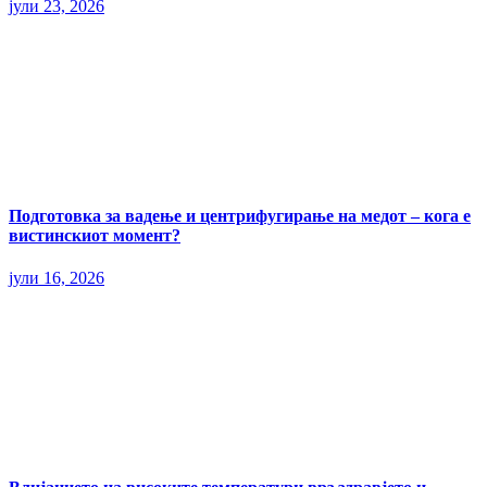
јули 23, 2026
Подготовка за вадење и центрифугирање на медот – кога е
вистинскиот момент?
јули 16, 2026