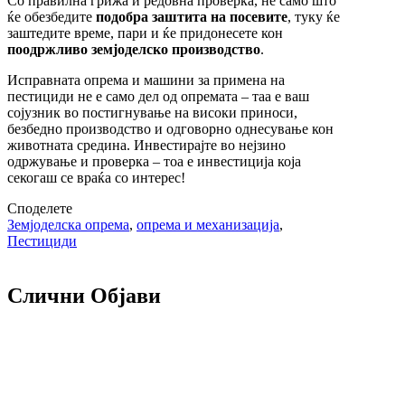
Со правилна грижа и редовна проверка, не само што
ќе обезбедите
подобра заштита на посевите
, туку ќе
заштедите време, пари и ќе придонесете кон
поодржливо земјоделско производство
.
Исправната опрема и машини за примена на
пестициди не е само дел од опремата – таа е ваш
сојузник во постигнување на високи приноси,
безбедно производство и одговорно однесување кон
животната средина. Инвестирајте во нејзино
одржување и проверка – тоа е инвестиција која
секогаш се враќа со интерес!
Споделете
Земјоделска опрема
,
опрема и механизација
,
Пестициди
Слични Објави