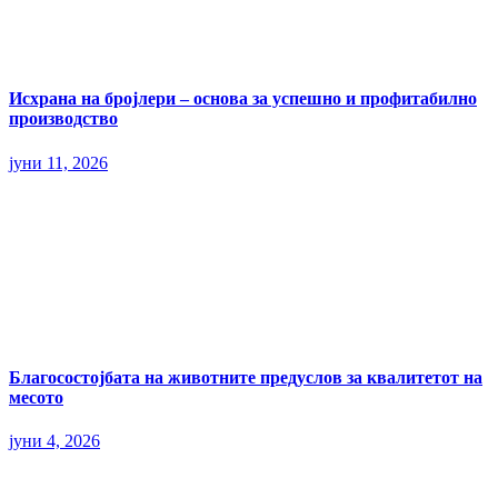
Исхрана на бројлери – основа за успешно и профитабилно
производство
јуни 11, 2026
Благосостојбата на животните предуслов за квалитетот на
месото
јуни 4, 2026