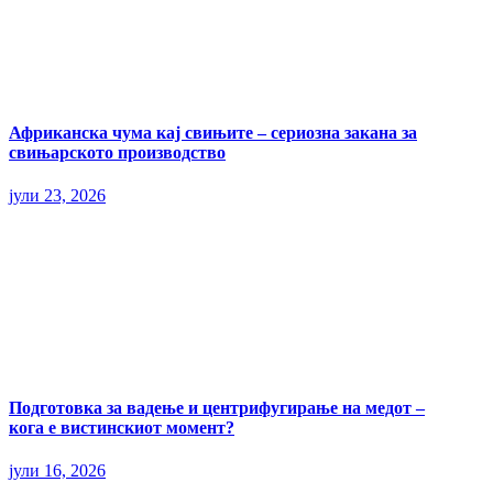
Африканска чума кај свињите – сериозна закана за
свињарското производство
јули 23, 2026
Подготовка за вадење и центрифугирање на медот –
кога е вистинскиот момент?
јули 16, 2026