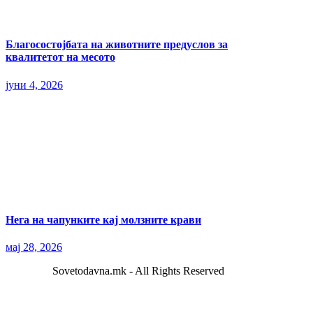
Благосостојбата на животните предуслов за
квалитетот на месото
јуни 4, 2026
Нега на чапунките кај молзните крави
мај 28, 2026
Sovetodavna.mk - All Rights Reserved