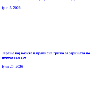
јули 2, 2026
Јарење кај козите и правилна грижа за јарињата по
породувањето
јуни 25, 2026