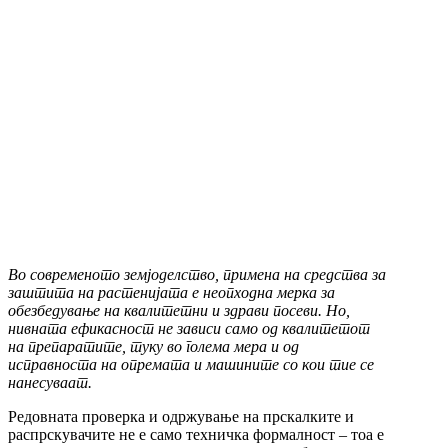
Во современото земјоделство, примена на средства за
заштита на растенијата е неопходна мерка за
обезбедување на квалитетни и здрави посеви. Но,
нивната ефикасност не зависи само од квалитетот
на препаратите, туку во голема мера и од
исправноста на опремата и машините со кои тие се
нанесуваат.
Редовната проверка и одржување на прскалките и
распрскувачите не е само техничка формалност – тоа е