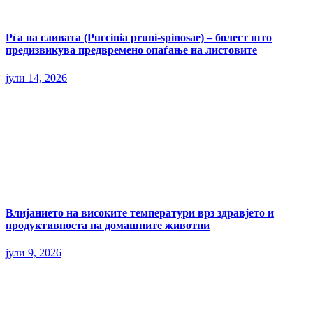
Рѓа на сливата (Puccinia pruni-spinosae) – болест што
предизвикува предвремено опаѓање на листовите
јули 14, 2026
Влијанието на високите температури врз здравјето и
продуктивноста на домашните животни
јули 9, 2026