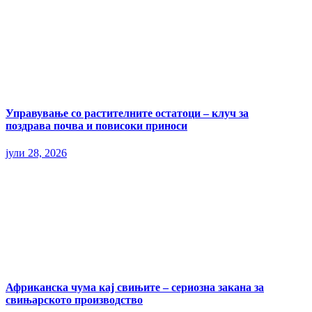
Управување со растителните остатоци – клуч за
поздрава почва и повисоки приноси
јули 28, 2026
Африканска чума кај свињите – сериозна закана за
свињарското производство