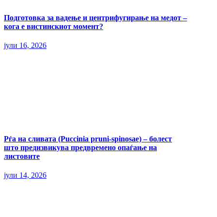
Подготовка за вадење и центрифугирање на медот –
кога е вистинскиот момент?
јули 16, 2026
Рѓа на сливата (Puccinia pruni-spinosae) – болест
што предизвикува предвремено опаѓање на
листовите
јули 14, 2026