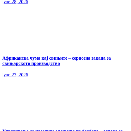
јули 28, 2026
Африканска чума кај свињите – сериозна закана за
свињарското производство
јули 23, 2026