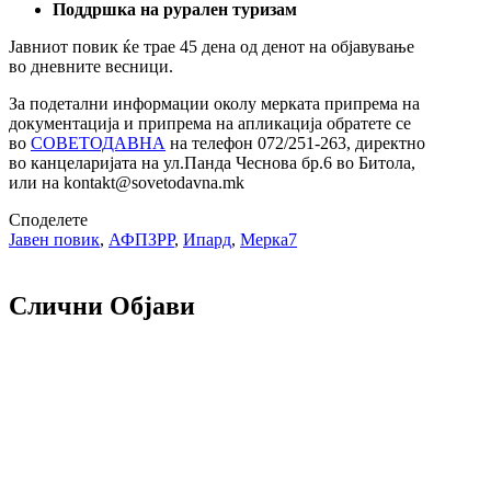
Поддршка на рурален туризам
Јавниот повик ќе трае 45 дена од денот на објавување
во дневните весници.
За подетални информации околу мерката припрема на
документација и припрема на апликација обратете се
во
СОВЕТОДАВНА
на телефон 072/251-263, директно
во канцеларијата на ул.Панда Чеснова бр.6 во Битола,
или на kontakt@sovetodavna.mk
Споделете
Јавен повик
,
АФПЗРР
,
Ипард
,
Мерка7
Слични Објави