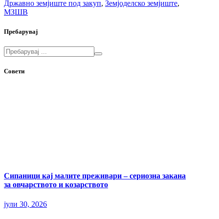
Државно земјиште под закуп
,
Земјоделско земјиште
,
МЗШВ
Пребарувај
Совети
Сипаници кај малите преживари – сериозна закана
за овчарството и козарството
јули 30, 2026