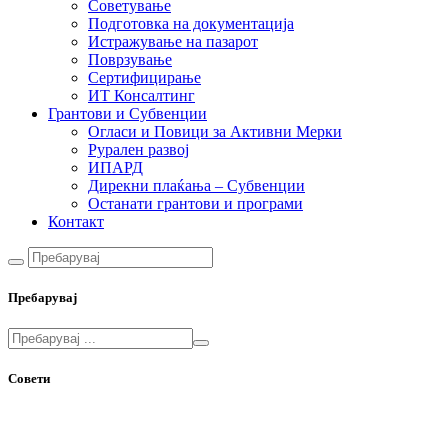
Советување
Подготовка на документација
Истражување на пазарот
Поврзување
Сертифицирање
ИТ Консалтинг
Грантови и Субвенции
Огласи и Повици за Активни Мерки
Рурален развој
ИПАРД
Дирекни плаќања – Субвенции
Останати грантови и програми
Контакт
Пребарувај
Совети