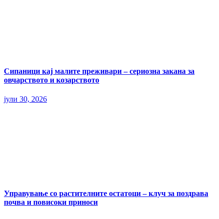
Сипаници кај малите преживари – сериозна закана за
овчарството и козарството
јули 30, 2026
Управување со растителните остатоци – клуч за поздрава
почва и повисоки приноси