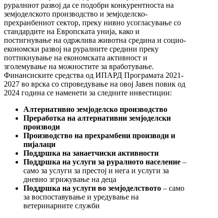
руралниот развој да се подобри конкурентноста на
земјоделското производство и земјоделско-
прехранбениот сектор, преку нивно усогласување со
стандардите на Европската унија, како и
постигнување на одржлива животна средина и социо-
економски развој на руралните средини преку
поттикнување на економската активност и
зголемување на можностите за вработување.
Финансиските средства од ИПАРД Програмата 2021-
2027 во врска со спроведување на овој Јавен повик од
2024 година се наменети за следните инвестиции:
Алтернативно земјоделско производство
Преработка на алтернативни земјоделски
производи
Производство на прехрамбени производи и
пијалаци
Поддршка на занаетчиски активности
Поддршка на услуги за руралното население
–
само за услуги за престој и нега и услуги за
дневно згрижување на деца
Поддршка на услуги во земјоделството
– само
за воспоставување и уредување на
ветеринарните служби