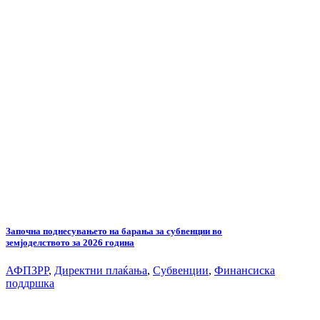
Започна поднесувањето на барања за субвенции во
земјоделството за 2026 година
АФПЗРР
,
Директни плаќања
,
Субвенции
,
Финансиска
поддршка