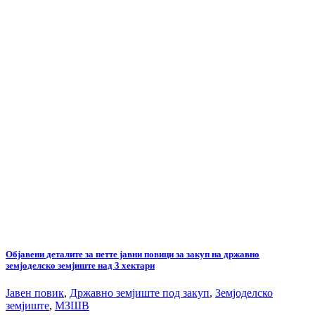
Објавени деталите за петте јавни повици за закуп на државно
земјоделско земјиште над 3 хектари
Јавен повик
,
Државно земјиште под закуп
,
Земјоделско
земјиште
,
МЗШВ