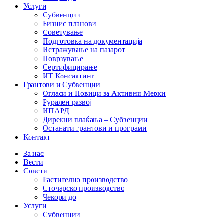
Услуги
Субвенции
Бизнис планови
Советување
Подготовка на документација
Истражување на пазарот
Поврзување
Сертифицирање
ИТ Консалтинг
Грантови и Субвенции
Огласи и Повици за Активни Мерки
Рурален развој
ИПАРД
Дирекни плаќања – Субвенции
Останати грантови и програми
Контакт
За нас
Вести
Совети
Растително производство
Сточарско производство
Чекори до
Услуги
Субвенции