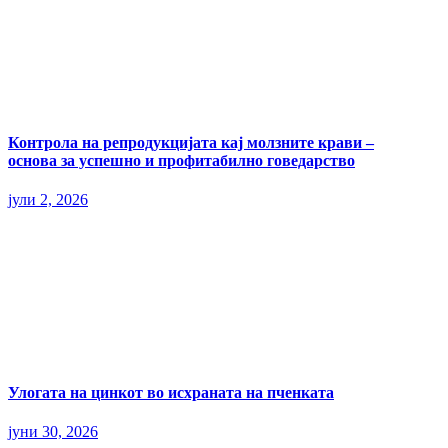
Контрола на репродукцијата кај молзните крави –
основа за успешно и профитабилно говедарство
јули 2, 2026
Улогата на цинкот во исхраната на пченката
јуни 30, 2026