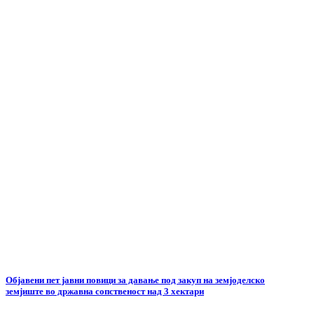
Објавени пет јавни повици за давање под закуп на земјоделско
земјиште во државна сопственост над 3 хектари