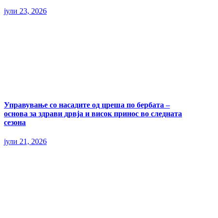
јули 23, 2026
Управување со насадите од цреша по бербата –
основа за здрави дрвја и висок принос во следната
сезона
јули 21, 2026