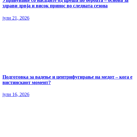
Управување со насадите од цреша по бербата – основа за
здрави дрвја и висок принос во следната сезона
јули 21, 2026
Подготовка за вадење и центрифугирање на медот – кога е
вистинскиот момент?
јули 16, 2026