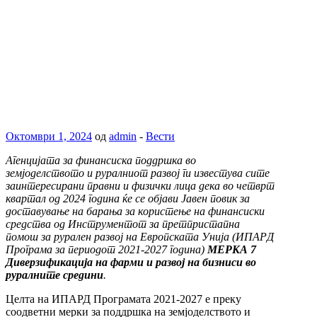
Октомври 1, 2024
од
admin
-
Вести
Агенцијата за финансиска поддршка во
земјоделството и руралниот развој ги известува сите
заинтересирани правни и физички лица дека во четврт
квартал од 2024 година ќе се објави Јавен повик за
доставување на барања за користење на финансиски
средства од Инструментот за претпристапна
помош за рурален развој на Европската Унија (ИПАРД
Програма за периодот 2021-2027 година)
МЕРКА 7
Диверзификација на фарми и развој на бизниси во
руралните средини
.
Целта на ИПАРД Програмата 2021-2027 е преку
соодветни мерки за поддршка на земјоделството и