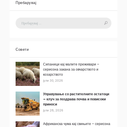
Пребарувај
Совети
Сипаници кај малите преживари –
сериозна закана за овчарството и
козарството
јули 30, 2026
Управување со растителните остатоци
– клуч за поздрава почва и повисоки
приноси
јули 28, 2026
Африканска чума кај свињите – сериозна