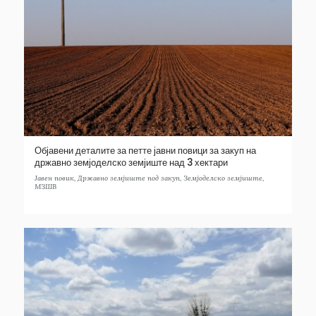
Објавени деталите за петте јавни повици за закуп на
државно земјоделско земјиште над 3 хектари
Јавен повик
,
Државно земјиште под закуп
,
Земјоделско земјиште
,
МЗШВ