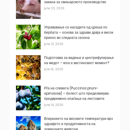
закана за свињарското производство
јули 23, 2026
Управување со насадите од цреша по
бербата – основа за здрави дрвја и висок
принос во следната сезона
јули 21, 2026
Подготовка за вадење и центрифугирање
на медот – кога е вистинскиот момент?
јули 16, 2026
Рѓа на сливата (Puccinia pruni-
spinosae) – болест што предизвикува
предвремено опаѓање на листовите
јули 14, 2026
Влијанието на високите температури врз
здравјето и продуктивноста на
домашните животни