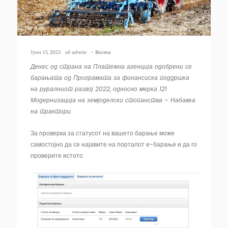
Јуни 13, 2023
од
admin
-
Вести
Денес од страна на Платежна агенција одобрени се
барањата од Програмата за финансиска поддршка
на руралниот развој 2022, односно мерка 121
Модернизација на земјоделски стопанства – Набавка
на трактори.
За проверка за статусот на вашето барање може
самостојно да се најавите на порталот е-барање и да го
проверите истото.