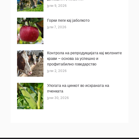
јули 9, 2026
Горки пеги кај јаболкото
јули 7, 2026
Контрола на репродукцијата кај молзните
крави – основа за успешно и
профитабилно говедарство
јули 2, 2026
Улогата на цинкот во исхраната на
пченката
јуни 30, 2026