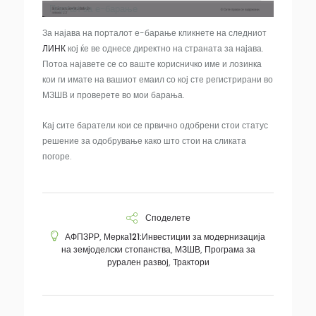
Портал за е-барање
За најава на порталот е-барање кликнете на следниот
ЛИНК
кој ќе ве однесе директно на страната за најава.
Потоа најавете се со ваште корисничко име и лозинка
кои ги имате на вашиот емаил со кој сте регистрирани во
МЗШВ и проверете во мои барања.
Кај сите баратели кои се првично одобрени стои статус
решение за одобрување како што стои на сликата
погоре.
Споделете
АФПЗРР
,
Мерка121:Инвестиции за модернизација
на земјоделски стопанства
,
МЗШВ
,
Програма за
рурален развој
,
Трактори