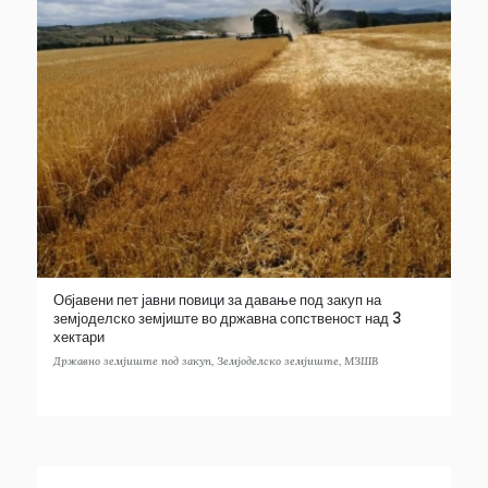
Објавени пет јавни повици за давање под закуп на
земјоделско земјиште во државна сопственост над 3
хектари
Државно земјиште под закуп
,
Земјоделско земјиште
,
МЗШВ