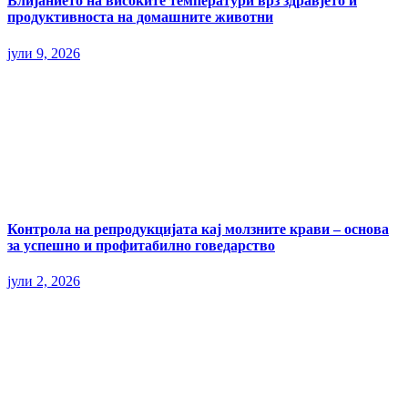
Влијанието на високите температури врз здравјето и
продуктивноста на домашните животни
јули 9, 2026
Контрола на репродукцијата кај молзните крави – основа
за успешно и профитабилно говедарство
јули 2, 2026