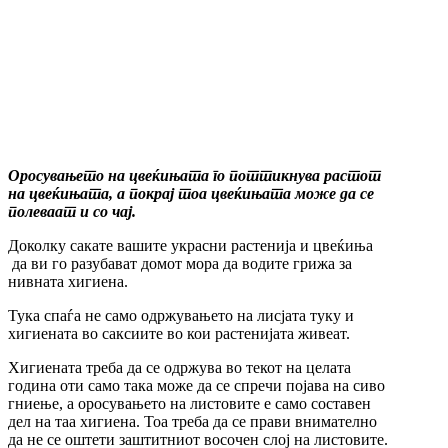
Оросувањето на цвеќињата го поттикнува растот
на цвеќињата, а покрај тоа цвеќињата може да се
полеваат и со чај.
Доколку сакате вашите украсни растенија и цвеќиња
да ви го разубават домот мора да водите грижа за
нивната хигиена.
Тука спаѓа не само одржувањето на лисјата туку и
хигиената во саксиите во кои растенијата живеат.
Хигиената треба да се одржува во текот на целата
година оти само така може да се спречи појава на сиво
гниење, а оросувањето на листовите е само составен
дел на таа хигиена. Тоа треба да се прави внимателно
да не се оштети заштитниот восочен слој на листовите.