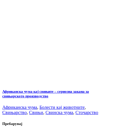
Африканска чума кај свињите – сериозна закана за
свињарското производство
Африканска чума
,
Болести кај животните
,
Свињарство
,
Свињи
,
Свинска чума
,
Сточарство
Пребарувај