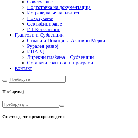
Советување
Подготовка на документација
Истражување на пазарот
Поврзување
Сертифицирање
ИТ Консалтинг
Грантови и Субвенции
Огласи и Повици за Активни Мерки
Рурален развој
ИПАРД
Дирекни плаќања – Субвенции
Останати грантови и програми
Контакт
Пребарувај
Совети од сточарско производство