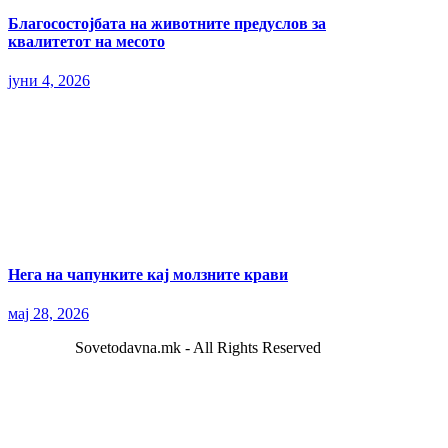
Благосостојбата на животните предуслов за
квалитетот на месото
јуни 4, 2026
Нега на чапунките кај молзните крави
мај 28, 2026
Sovetodavna.mk - All Rights Reserved