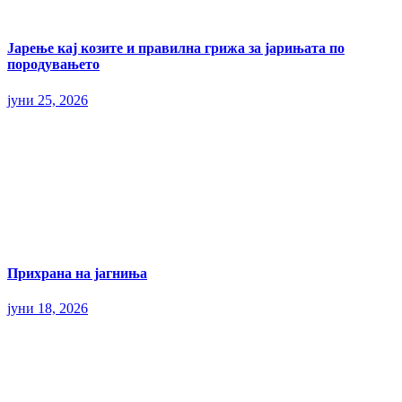
Јарење кај козите и правилна грижа за јарињата по
породувањето
јуни 25, 2026
Прихрана на јагниња
јуни 18, 2026