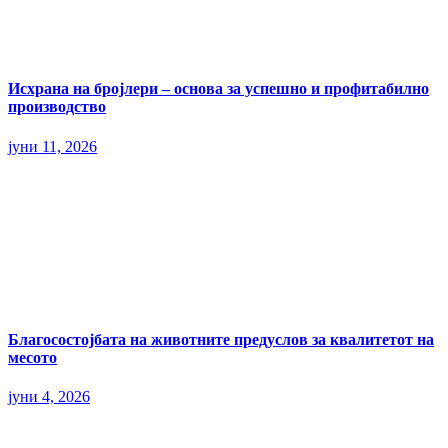
Исхрана на бројлери – основа за успешно и профитабилно
производство
јуни 11, 2026
Благосостојбата на животните предуслов за квалитетот на
месото
јуни 4, 2026