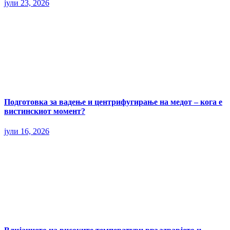
јули 23, 2026
Подготовка за вадење и центрифугирање на медот – кога е
вистинскиот момент?
јули 16, 2026