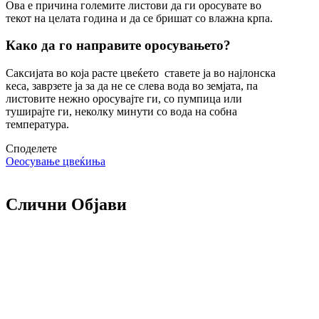
Ова е причина големите листови да ги оросувате во
текот на целата година и да се бришат со влажна крпа.
Како да го направите оросувањето?
Саксијата во која расте цвеќето ставете ја во најлонска
кеса, заврзете ја за да не се слева вода во земјата, па
листовите нежно оросувајте ги, со пумпица или
туширајте ги, неколку минути со вода на собна
температура.
Споделете
Оеосување цвеќиња
Слични Објави