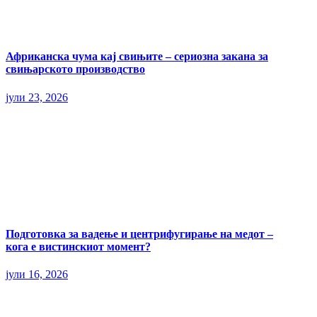
Африканска чума кај свињите – сериозна закана за
свињарското производство
јули 23, 2026
Подготовка за вадење и центрифугирање на медот –
кога е вистинскиот момент?
јули 16, 2026