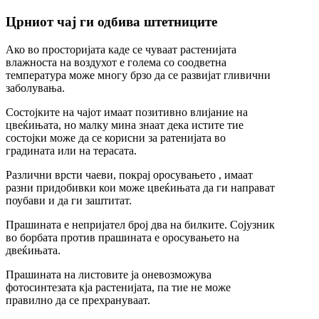
Црниот чај ги одбива штетниците
Ако во просторијата каде се чуваат растенијата
влажноста на воздухот е голема со соодветна
температура може многу брзо да се развијат гливични
заболувања.
Состојките на чајот имаат позитивно влијание на
цвеќињата, но малку мина знаат дека истите тие
состојки може да се корисни за ратенијата во
градината или на терасата.
Различни врсти чаеви, покрај оросувањето , имаат
разни придобивки кои може цвеќињата да ги направат
поубави и да ги заштитат.
Прашината е непријател број два на билките. Сојузник
во борбата против прашината е оросувањето на
двеќињата.
Прашината на листовите ја оневозможува
фотосинтезата кја растенијата, па тие не може
правилно да се прехрануваат.