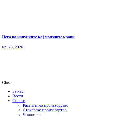
Нега на чапунките кај молзните крави
мај 28, 2026
Close
За нас
Вести
Совети
Растително производство
Сточарско производство
Чекори до