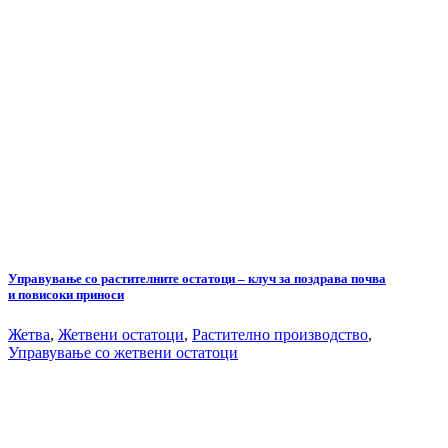
Управување со растителните остатоци – клуч за поздрава почва
и повисоки приноси
Жетва
,
Жетвени остатоци
,
Растително производство
,
Управување со жетвени остатоци