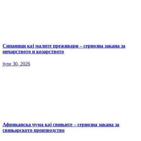
Сипаници кај малите преживари – сериозна закана за
овчарството и козарството
јули 30, 2026
Африканска чума кај свињите – сериозна закана за
свињарското производство