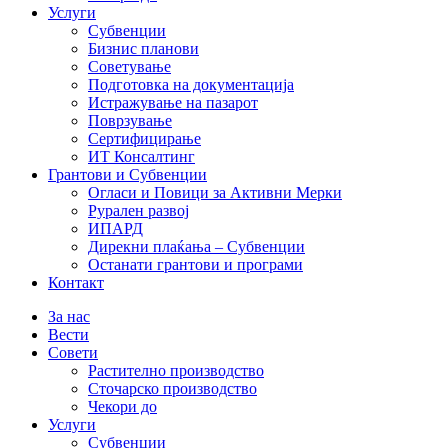
Услуги
Субвенции
Бизнис планови
Советување
Подготовка на документација
Истражување на пазарот
Поврзување
Сертифицирање
ИТ Консалтинг
Грантови и Субвенции
Огласи и Повици за Активни Мерки
Рурален развој
ИПАРД
Дирекни плаќања – Субвенции
Останати грантови и програми
Контакт
За нас
Вести
Совети
Растително производство
Сточарско производство
Чекори до
Услуги
Субвенции