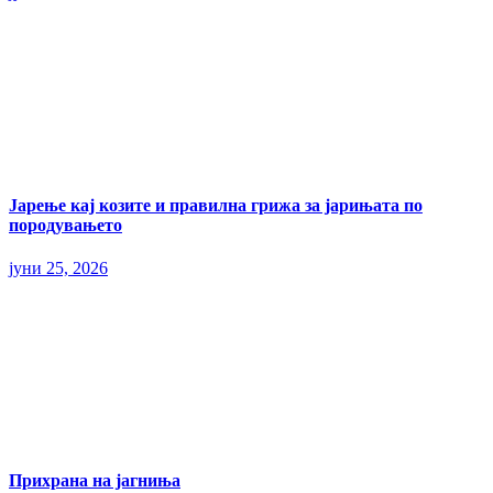
Јарење кај козите и правилна грижа за јарињата по
породувањето
јуни 25, 2026
Прихрана на јагниња