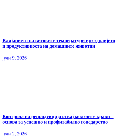
Влијанието на високите температури врз здравјето
и продуктивноста на домашните животни
јули 9, 2026
Контрола на репродукцијата кај молзните крави –
основа за успешно и профитабилно говедарство
јули 2, 2026