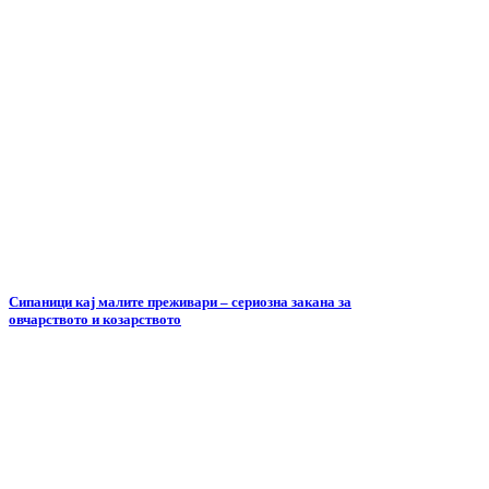
Сипаници кај малите преживари – сериозна закана за
овчарството и козарството