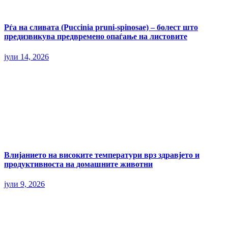
Рѓа на сливата (Puccinia pruni-spinosae) – болест што
предизвикува предвремено опаѓање на листовите
јули 14, 2026
Влијанието на високите температури врз здравјето и
продуктивноста на домашните животни
јули 9, 2026