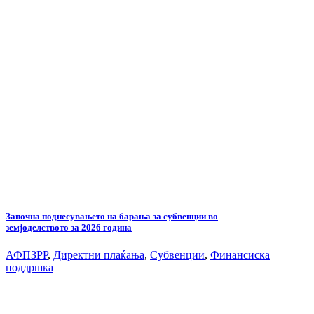
Започна поднесувањето на барања за субвенции во
земјоделството за 2026 година
АФПЗРР
,
Директни плаќања
,
Субвенции
,
Финансиска
поддршка