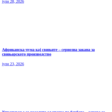
јули 28, 2026
Африканска чума кај свињите – сериозна закана за
свињарското производство
јули 23, 2026