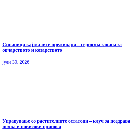
Сипаници кај малите преживари – сериозна закана за
овчарството и козарството
јули 30, 2026
Управување со растителните остатоци – клуч за поздрава
почва и повисоки приноси