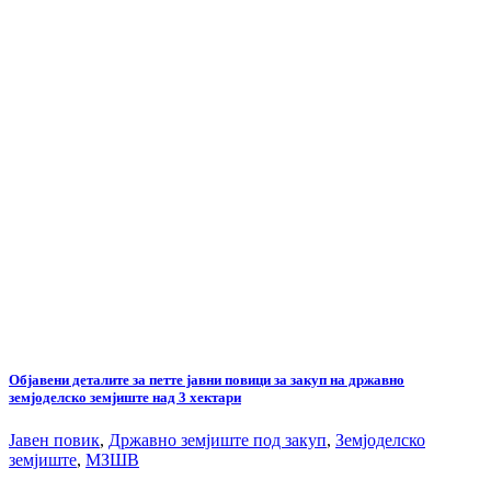
Објавени деталите за петте јавни повици за закуп на државно
земјоделско земјиште над 3 хектари
Јавен повик
,
Државно земјиште под закуп
,
Земјоделско
земјиште
,
МЗШВ