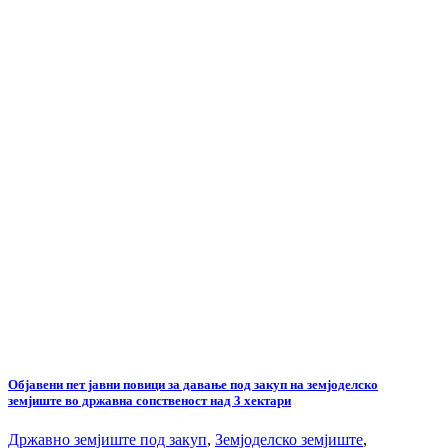
Објавени пет јавни повици за давање под закуп на земјоделско
земјиште во државна сопственост над 3 хектари
Државно земјиште под закуп
,
Земјоделско земјиште
,