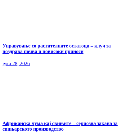
Управување со растителните остатоци – клуч за
поздрава почва и повисоки приноси
јули 28, 2026
Африканска чума кај свињите – сериозна закана за
свињарското производство