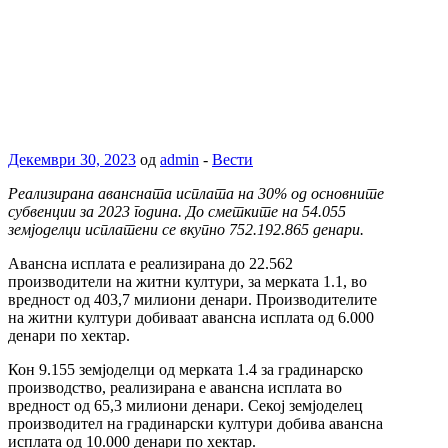
Декември 30, 2023
од
admin
-
Вести
Реализирана авансната исплата на 30% од основните
субвенции за 2023 година. До сметките на 54.055
земјоделци исплатени се вкупно 752.192.865 денари.
Авансна исплата е реализирана до 22.562
производители на житни култури, за мерката 1.1, во
вредност од 403,7 милиони денари. Производителите
на житни култури добиваат авансна исплата од 6.000
денари по хектар.
Кон 9.155 земјоделци од мерката 1.4 за градинарско
производство, реализирана е авансна исплата во
вредност од 65,3 милиони денари. Секој земјоделец
производител на градинарски култури добива авансна
исплата од 10.000 денари по хектар.