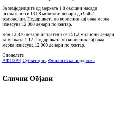
За земјоделците од мерката 1.8 овошни насади
исплатени се 131,8 милиони денари до 9.462
земјоделци. Поддршката по корисник кај оваа мерка
изнесува 12.000 денари по хектар.
Кон 12.876 лозари исплатени се 151,2 милиони денари
за мерката 1.12. Поддршката по корисник кај оваа
мерка изнесува 12.000 денари по хектар.
Споделете
АФПЗРР
,
Субвенции
,
Финансиска поддршка
Слични Објави