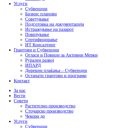
Услуги
Субвенции
Бизнис планови
Советување
Подготовка на документација
Истражување на пазарот
Поврзување
Сертифицирање
ИТ Консалтинг
Грантови и Субвенции
Огласи и Повици за Активни Мерки
Рурален развој
ИПАРД
Дирекни плаќања – Субвенции
Останати грантови и програми
Контакт
За нас
Вести
Совети
Растително производство
Сточарско производство
Чекори до
Услуги
Субвенции