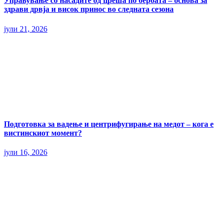
Управување со насадите од цреша по бербата – основа за
здрави дрвја и висок принос во следната сезона
јули 21, 2026
Подготовка за вадење и центрифугирање на медот – кога е
вистинскиот момент?
јули 16, 2026