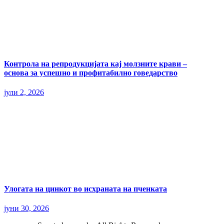
Контрола на репродукцијата кај молзните крави –
основа за успешно и профитабилно говедарство
јули 2, 2026
Улогата на цинкот во исхраната на пченката
јуни 30, 2026