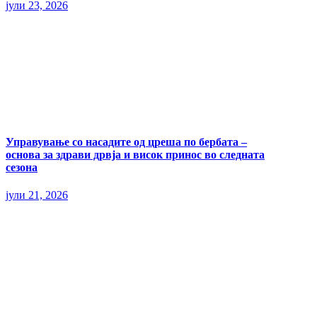
јули 23, 2026
Управување со насадите од цреша по бербата –
основа за здрави дрвја и висок принос во следната
сезона
јули 21, 2026