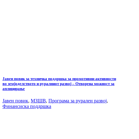
Јавен повик за техничка поддршка за промотивни активности
во земјоделството и руралниот развој – Отворена можност за
аплицирање
Јавен повик
,
МЗШВ
,
Програма за рурален развој
,
Финансиска поддршка