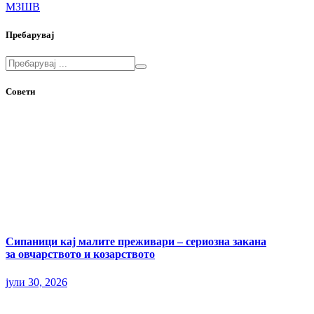
МЗШВ
Пребарувај
Совети
Сипаници кај малите преживари – сериозна закана
за овчарството и козарството
јули 30, 2026