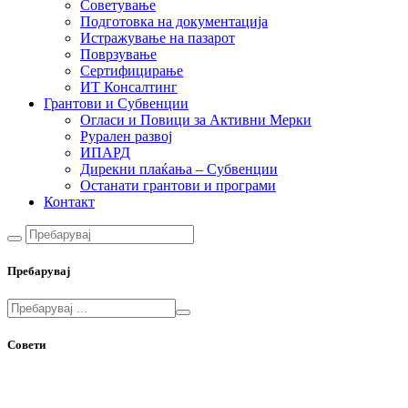
Советување
Подготовка на документација
Истражување на пазарот
Поврзување
Сертифицирање
ИТ Консалтинг
Грантови и Субвенции
Огласи и Повици за Активни Мерки
Рурален развој
ИПАРД
Дирекни плаќања – Субвенции
Останати грантови и програми
Контакт
Пребарувај
Совети