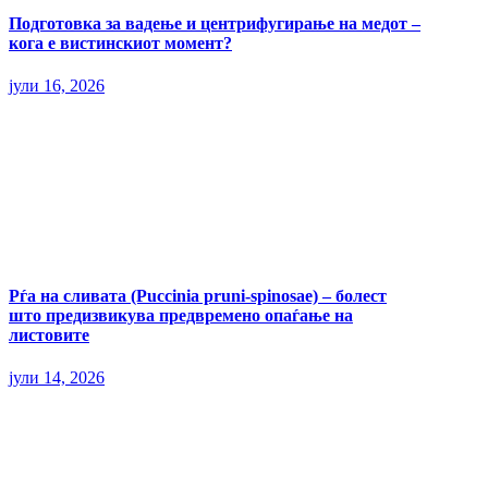
Подготовка за вадење и центрифугирање на медот –
кога е вистинскиот момент?
јули 16, 2026
Рѓа на сливата (Puccinia pruni-spinosae) – болест
што предизвикува предвремено опаѓање на
листовите
јули 14, 2026