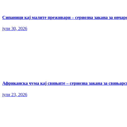
Сипаници кај малите преживари – сериозна закана за овчар
јули 30, 2026
Африканска чума кај свињите – сериозна закана за свињарс
јули 23, 2026