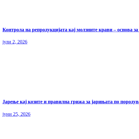
Контрола на репродукцијата кај молзните крави – основа з
јули 2, 2026
Јарење кај козите и правилна грижа за јарињата по породу
јуни 25, 2026