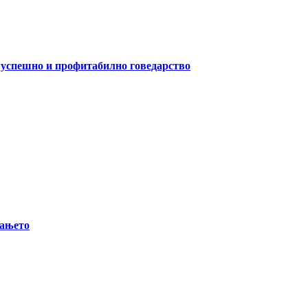
а успешно и профитабилно говедарство
вањето