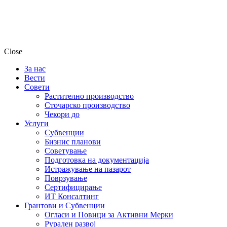
Close
За нас
Вести
Совети
Растително производство
Сточарско производство
Чекори до
Услуги
Субвенции
Бизнис планови
Советување
Подготовка на документација
Истражување на пазарот
Поврзување
Сертифицирање
ИТ Консалтинг
Грантови и Субвенции
Огласи и Повици за Активни Мерки
Рурален развој