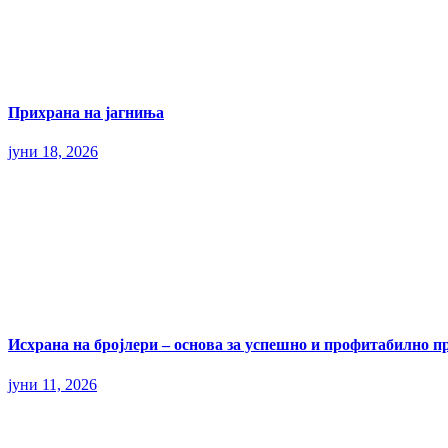
Прихрана на јагниња
јуни 18, 2026
Исхрана на бројлери – основа за успешно и профитабилно п
јуни 11, 2026