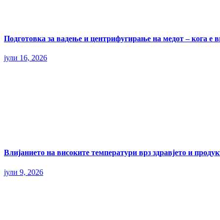
Подготовка за вадење и центрифугирање на медот – кога е 
јули 16, 2026
Влијанието на високите температури врз здравјето и прод
јули 9, 2026