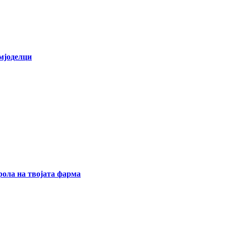
емјоделци
ола на твојата фарма