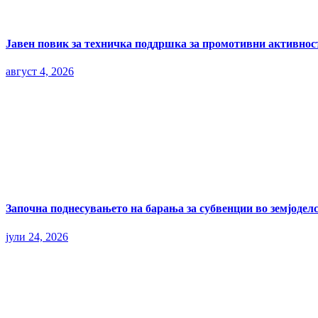
Јавен повик за техничка поддршка за промотивни активност
август 4, 2026
Започна поднесувањето на барања за субвенции во земјоделс
јули 24, 2026