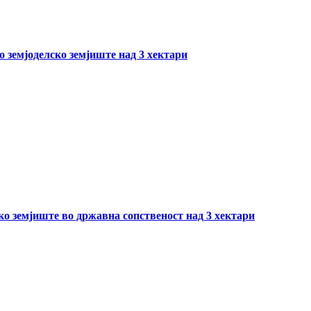
о земјоделско земјиште над 3 хектари
ско земјиште во државна сопственост над 3 хектари