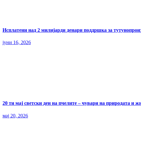
Исплатени над 2 милијарди денари поддршка за тутунопрои
јуни 16, 2026
20 ти мај светски ден на пчелите – чувари на природата и ж
мај 20, 2026