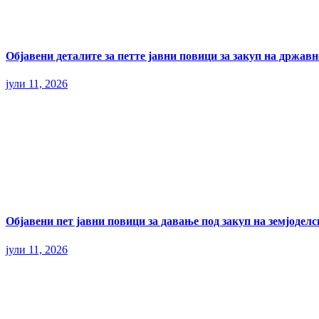
Објавени деталите за петте јавни повици за закуп на државн
јули 11, 2026
Објавени пет јавни повици за давање под закуп на земјодел
јули 11, 2026