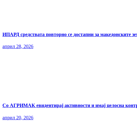
ИПАРД средствата повторно се достапни за македонските з
април 28, 2026
Со АГРИМАК евидентирај активности и имај целосна контр
април 20, 2026