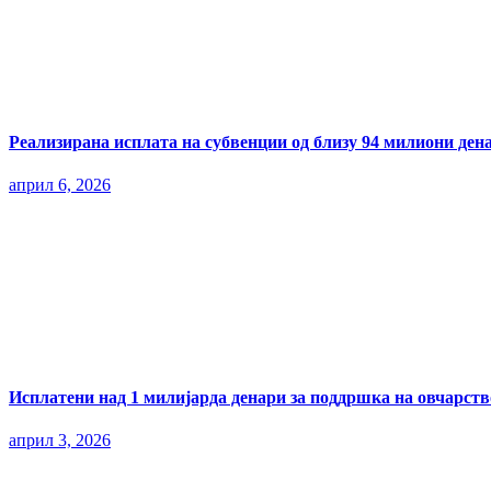
Реализирана исплата на субвенции од близу 94 милиони ден
април 6, 2026
Исплатени над 1 милијарда денари за поддршка на овчарств
април 3, 2026