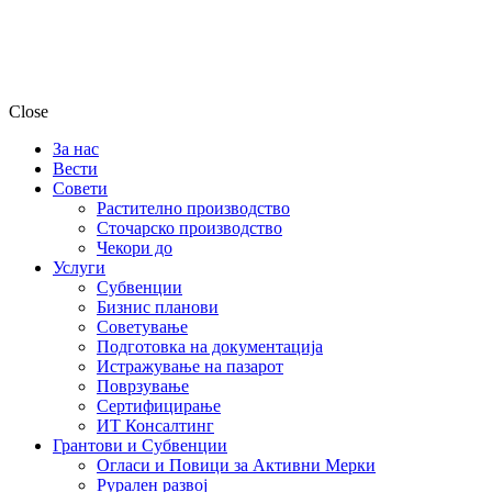
Close
За нас
Вести
Совети
Растително производство
Сточарско производство
Чекори до
Услуги
Субвенции
Бизнис планови
Советување
Подготовка на документација
Истражување на пазарот
Поврзување
Сертифицирање
ИТ Консалтинг
Грантови и Субвенции
Огласи и Повици за Активни Мерки
Рурален развој