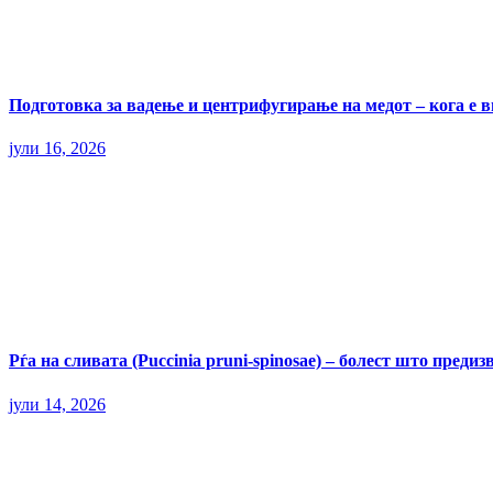
Подготовка за вадење и центрифугирање на медот – кога е 
јули 16, 2026
Рѓа на сливата (Puccinia pruni-spinosae) – болест што пред
јули 14, 2026