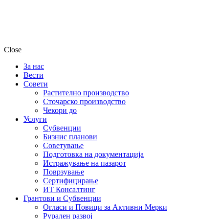
Close
За нас
Вести
Совети
Растително производство
Сточарско производство
Чекори до
Услуги
Субвенции
Бизнис планови
Советување
Подготовка на документација
Истражување на пазарот
Поврзување
Сертифицирање
ИТ Консалтинг
Грантови и Субвенции
Огласи и Повици за Активни Мерки
Рурален развој