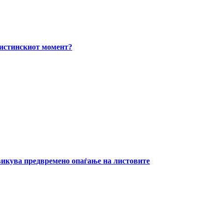
вистинскиот момент?
извикува предвремено опаѓање на листовите