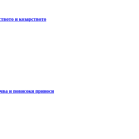
ството и козарството
очва и повисоки приноси