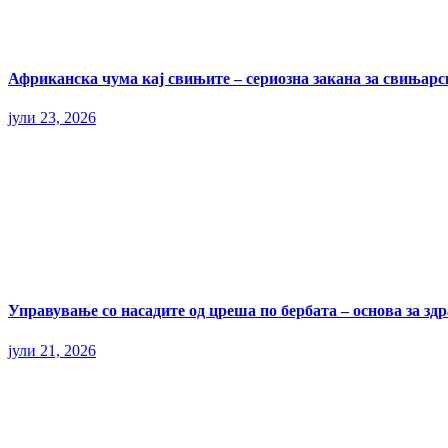
Африканска чума кај свињите – сериозна закана за свињарс
јули 23, 2026
Управување со насадите од цреша по бербата – основа за здр
јули 21, 2026