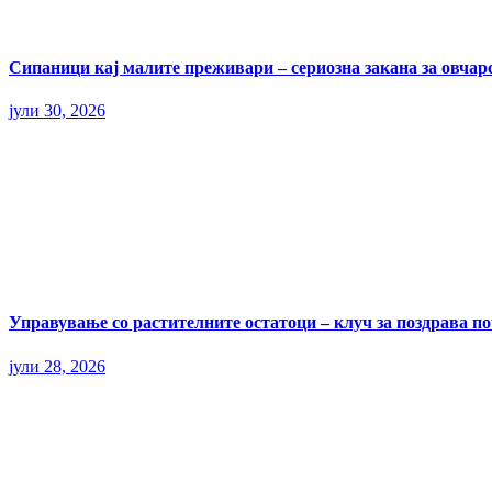
Сипаници кај малите преживари – сериозна закана за овчар
јули 30, 2026
Управување со растителните остатоци – клуч за поздрава п
јули 28, 2026