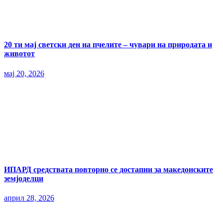
20 ти мај светски ден на пчелите – чувари на природата и
животот
мај 20, 2026
ИПАРД средствата повторно се достапни за македонските
земјоделци
април 28, 2026