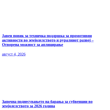
Јавен повик за техничка поддршка за промотивни
активности во земјоделството и руралниот развој –
Отворена можност за аплицирање
август 4, 2026
Започна поднесувањето на барања за субвенции во
земјоделството за 2026 година