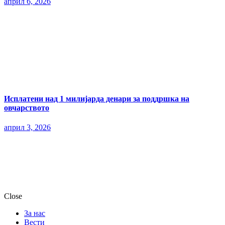
април 6, 2026
Исплатени над 1 милијарда денари за поддршка на
овчарството
април 3, 2026
Close
За нас
Вести