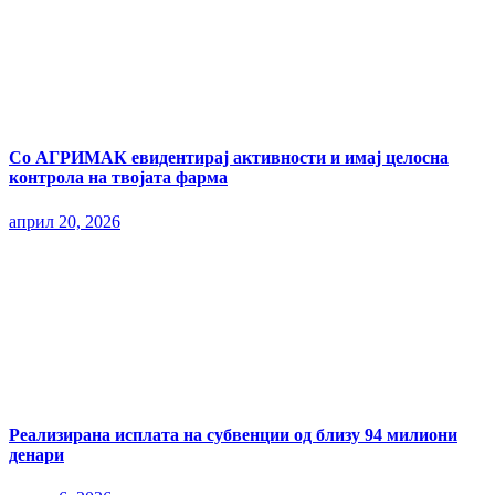
Со АГРИМАК евидентирај активности и имај целосна
контрола на твојата фарма
април 20, 2026
Реализирана исплата на субвенции од близу 94 милиони
денари