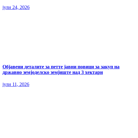
јули 24, 2026
Објавени деталите за петте јавни повици за закуп на
државно земјоделско земјиште над 3 хектари
јули 11, 2026