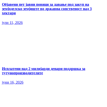
Објавени пет јавни повици за давање под закуп на
земјоделско земјиште во државна сопственост над 3
хектари
јули 11, 2026
Исплатени над 2 милијарди денари поддршка за
тутунопроизводителите
јуни 16, 2026