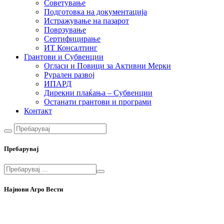
Советување
Подготовка на документација
Истражување на пазарот
Поврзување
Сертифицирање
ИТ Консалтинг
Грантови и Субвенции
Огласи и Повици за Активни Мерки
Рурален развој
ИПАРД
Дирекни плаќања – Субвенции
Останати грантови и програми
Контакт
Пребарувај
Најнови Агро Вести