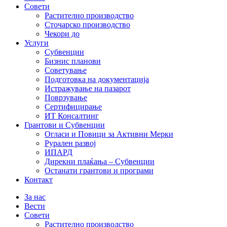
Совети
Растително производство
Сточарско производство
Чекори до
Услуги
Субвенции
Бизнис планови
Советување
Подготовка на документација
Истражување на пазарот
Поврзување
Сертифицирање
ИТ Консалтинг
Грантови и Субвенции
Огласи и Повици за Активни Мерки
Рурален развој
ИПАРД
Дирекни плаќања – Субвенции
Останати грантови и програми
Контакт
За нас
Вести
Совети
Растително производство