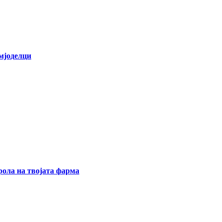
емјоделци
ола на твојата фарма