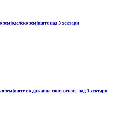
о земјоделско земјиште над 3 хектари
ско земјиште во државна сопственост над 3 хектари