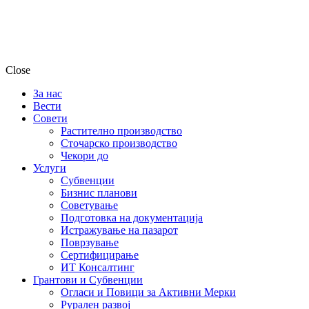
Close
За нас
Вести
Совети
Растително производство
Сточарско производство
Чекори до
Услуги
Субвенции
Бизнис планови
Советување
Подготовка на документација
Истражување на пазарот
Поврзување
Сертифицирање
ИТ Консалтинг
Грантови и Субвенции
Огласи и Повици за Активни Мерки
Рурален развој