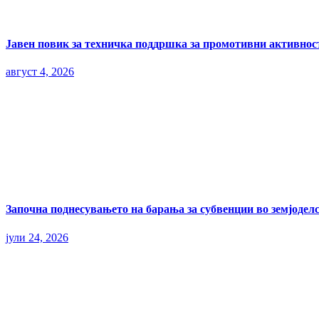
Јавен повик за техничка поддршка за промотивни активност
август 4, 2026
Започна поднесувањето на барања за субвенции во земјоделс
јули 24, 2026