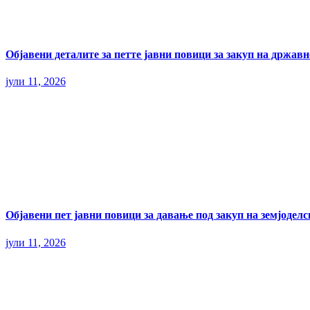
Објавени деталите за петте јавни повици за закуп на државн
јули 11, 2026
Објавени пет јавни повици за давање под закуп на земјодел
јули 11, 2026