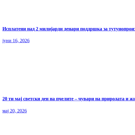
Исплатени над 2 милијарди денари поддршка за тутунопрои
јуни 16, 2026
20 ти мај светски ден на пчелите – чувари на природата и ж
мај 20, 2026