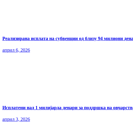
Реализирана исплата на субвенции од близу 94 милиони ден
април 6, 2026
Исплатени над 1 милијарда денари за поддршка на овчарств
април 3, 2026