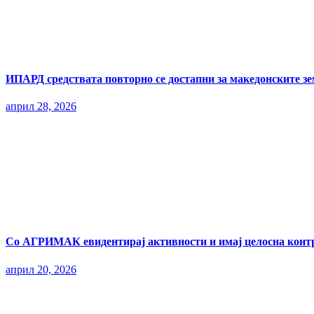
ИПАРД средствата повторно се достапни за македонските з
април 28, 2026
Со АГРИМАК евидентирај активности и имај целосна контр
април 20, 2026