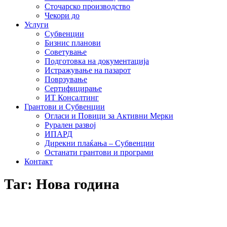
Сточарско производство
Чекори до
Услуги
Субвенции
Бизнис планови
Советување
Подготовка на документација
Истражување на пазарот
Поврзување
Сертифицирање
ИТ Консалтинг
Грантови и Субвенции
Огласи и Повици за Активни Мерки
Рурален развој
ИПАРД
Дирекни плаќања – Субвенции
Останати грантови и програми
Контакт
Таг: Нова година