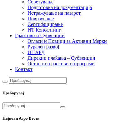
Советување
Подготовка на документација
Истражување на пазарот
Поврзување
Сертифицирање
ИТ Консалтинг
Грантови и Субвенции
Огласи и Повици за Активни Мерки
Рурален развој
ИПАРД
Дирекни плаќања – Субвенции
Останати грантови и програми
Контакт
Пребарувај
Најнови Агро Вести