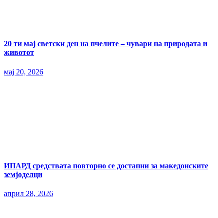
20 ти мај светски ден на пчелите – чувари на природата и
животот
мај 20, 2026
ИПАРД средствата повторно се достапни за македонските
земјоделци
април 28, 2026