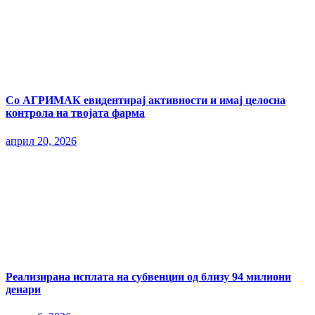
Со АГРИМАК евидентирај активности и имај целосна
контрола на твојата фарма
април 20, 2026
Реализирана исплата на субвенции од близу 94 милиони
денари