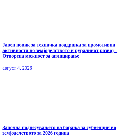
Јавен повик за техничка поддршка за промотивни
активности во земјоделството и руралниот развој –
Отворена можност за аплицирање
август 4, 2026
Започна поднесувањето на барања за субвенции во
земјоделството за 2026 година