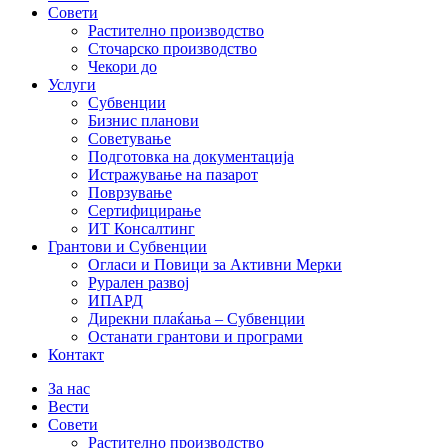
Совети
Растително производство
Сточарско производство
Чекори до
Услуги
Субвенции
Бизнис планови
Советување
Подготовка на документација
Истражување на пазарот
Поврзување
Сертифицирање
ИТ Консалтинг
Грантови и Субвенции
Огласи и Повици за Активни Мерки
Рурален развој
ИПАРД
Дирекни плаќања – Субвенции
Останати грантови и програми
Контакт
За нас
Вести
Совети
Растително производство