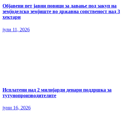
Објавени пет јавни повици за давање под закуп на
земјоделско земјиште во државна сопственост над 3
хектари
јули 11, 2026
Исплатени над 2 милијарди денари поддршка за
тутунопроизводителите
јуни 16, 2026