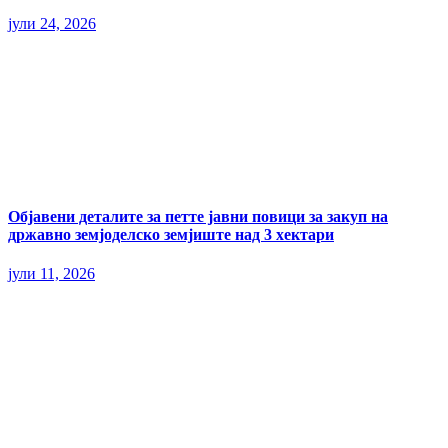
јули 24, 2026
Објавени деталите за петте јавни повици за закуп на
државно земјоделско земјиште над 3 хектари
јули 11, 2026