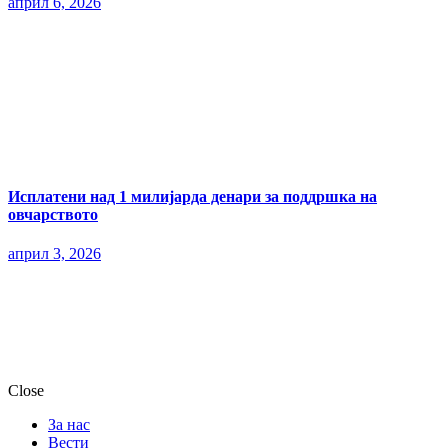
април 6, 2026
Исплатени над 1 милијарда денари за поддршка на
овчарството
април 3, 2026
Close
За нас
Вести