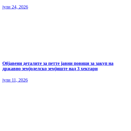
јули 24, 2026
Објавени деталите за петте јавни повици за закуп на
државно земјоделско земјиште над 3 хектари
јули 11, 2026