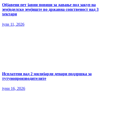
Објавени пет јавни повици за давање под закуп на
земјоделско земјиште во државна сопственост над 3
хектари
јули 11, 2026
Исплатени над 2 милијарди денари поддршка за
тутунопроизводителите
јуни 16, 2026