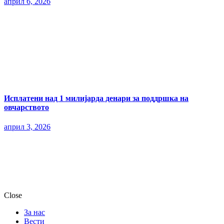
април 6, 2026
Исплатени над 1 милијарда денари за поддршка на
овчарството
април 3, 2026
Close
За нас
Вести