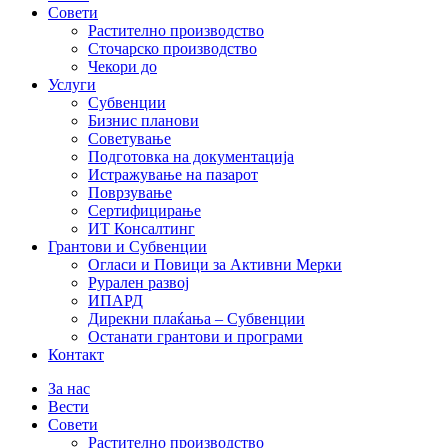
Совети
Растително производство
Сточарско производство
Чекори до
Услуги
Субвенции
Бизнис планови
Советување
Подготовка на документација
Истражување на пазарот
Поврзување
Сертифицирање
ИТ Консалтинг
Грантови и Субвенции
Огласи и Повици за Активни Мерки
Рурален развој
ИПАРД
Дирекни плаќања – Субвенции
Останати грантови и програми
Контакт
За нас
Вести
Совети
Растително производство