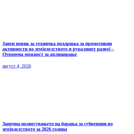
Јавен повик за техничка поддршка за промотивни
активности во земјоделството и руралниот развој –
Отворена можност за аплицирање
август 4, 2026
Започна поднесувањето на барања за субвенции во
земјоделството за 2026 година