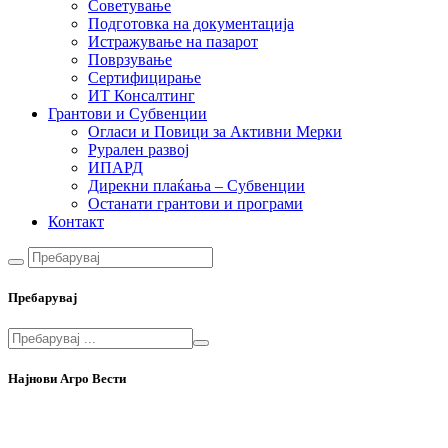
Советување
Подготовка на документација
Истражување на пазарот
Поврзување
Сертифицирање
ИТ Консалтинг
Грантови и Субвенции
Огласи и Повици за Активни Мерки
Рурален развој
ИПАРД
Дирекни плаќања – Субвенции
Останати грантови и програми
Контакт
Пребарувај
Најнови Агро Вести