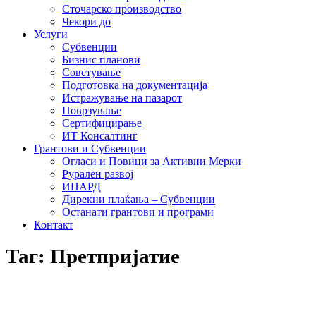
Сточарско производство
Чекори до
Услуги
Субвенции
Бизнис планови
Советување
Подготовка на документација
Истражување на пазарот
Поврзување
Сертифицирање
ИТ Консалтинг
Грантови и Субвенции
Огласи и Повици за Активни Мерки
Рурален развој
ИПАРД
Дирекни плаќања – Субвенции
Останати грантови и програми
Контакт
Таг: Претпријатие