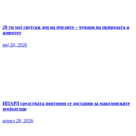
20 ти мај светски ден на пчелите – чувари на природата и
животот
мај 20, 2026
ИПАРД средствата повторно се достапни за македонските
земјоделци
април 28, 2026