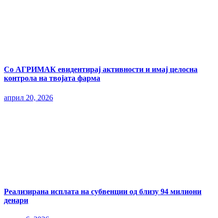
Со АГРИМАК евидентирај активности и имај целосна
контрола на твојата фарма
април 20, 2026
Реализирана исплата на субвенции од близу 94 милиони
денари