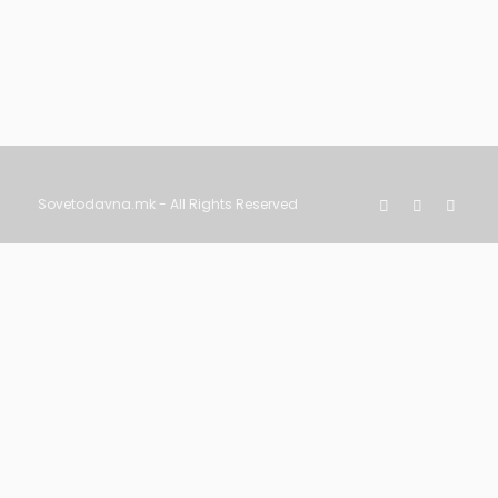
Здрава храна
Ноември 19, 2022
Sovetodavna.mk - All Rights Reserved