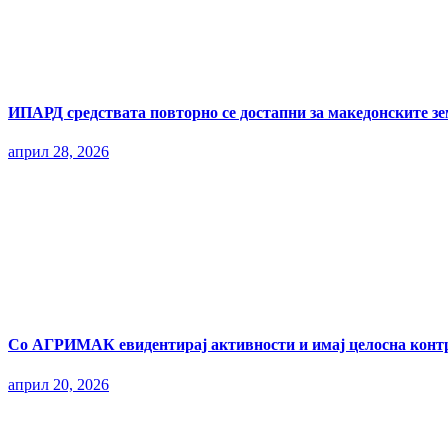
ИПАРД средствата повторно се достапни за македонските з
април 28, 2026
Со АГРИМАК евидентирај активности и имај целосна контр
април 20, 2026