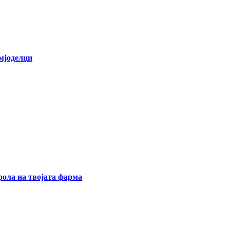
емјоделци
ола на твојата фарма