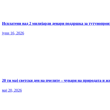
Исплатени над 2 милијарди денари поддршка за тутунопрои
јуни 16, 2026
20 ти мај светски ден на пчелите – чувари на природата и ж
мај 20, 2026