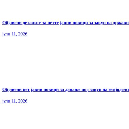
Објавени деталите за петте јавни повици за закуп на државн
јули 11, 2026
Објавени пет јавни повици за давање под закуп на земјодел
јули 11, 2026