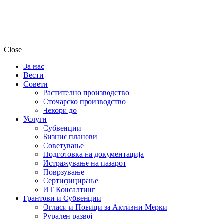
Close
За нас
Вести
Совети
Растително производство
Сточарско производство
Чекори до
Услуги
Субвенции
Бизнис планови
Советување
Подготовка на документација
Истражување на пазарот
Поврзување
Сертифицирање
ИТ Консалтинг
Грантови и Субвенции
Огласи и Повици за Активни Мерки
Рурален развој