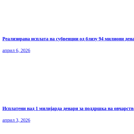
Реализирана исплата на субвенции од близу 94 милиони ден
април 6, 2026
Исплатени над 1 милијарда денари за поддршка на овчарств
април 3, 2026