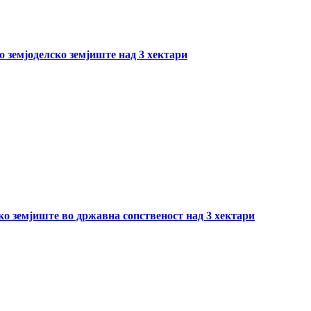
о земјоделско земјиште над 3 хектари
ско земјиште во државна сопственост над 3 хектари