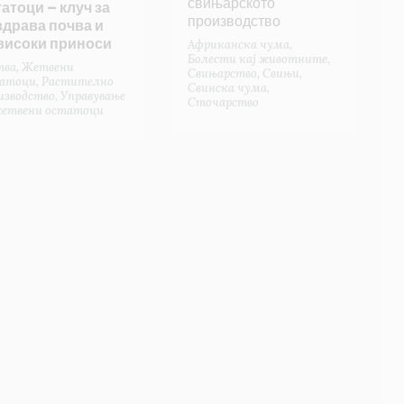
свињарското
атоци – клуч за
производство
здрава почва и
високи приноси
Африканска чума
,
Болести кај животните
,
тва
,
Жетвени
Свињарство
,
Свињи
,
атоци
,
Растително
Свинска чума
,
изводство
,
Управување
Сточарство
жетвени остатоци