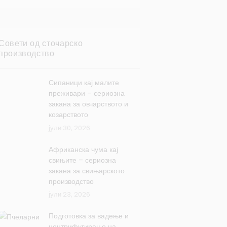
Совети од сточарско
производство
Сипаници кај малите
преживари – сериозна
закана за овчарството и
козарството
јули 30, 2026
Африканска чума кај
свињите – сериозна
закана за свињарското
производство
јули 23, 2026
Подготовка за вадење и
центрифугирање на