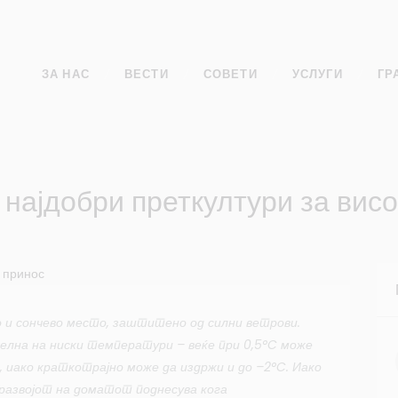
ЗА НАС
ВЕСТИ
СОВЕТИ
УСЛУГИ
ГР
 најдобри преткултури за висо
 и сончево место, заштитено од силни ветрови.
елна на ниски температури – веќе при 0,5°C може
 иако краткотрајно може да издржи и до –2°C. Иако
 развојот на доматот поднесува кога