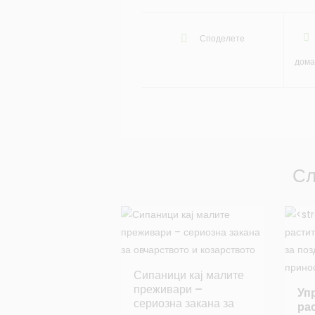
Споделете
дома
Сл
Сипаници кај малите
преживари –
Уп
сериозна закана за
ра