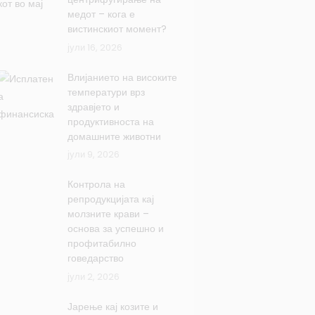
медот – кога е
вистинскиот момент?
јули 16, 2026
Влијанието на високите
температури врз
здравјето и
продуктивноста на
домашните животни
јули 9, 2026
Контрола на
репродукцијата кај
молзните крави –
основа за успешно и
профитабилно
говедарство
јули 2, 2026
Јарење кај козите и