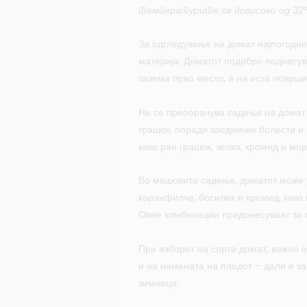
температурите се повисоки од 32°C
За одгледување на домат најпогодно 
материја. Доматот подобро поднесув
зазема прво место, а на иста површи
Не се препорачува садење на домат 
грашок, поради заеднички болести и
како ран грашок, зелка, кромид и мор
Во мешовито садење, доматот може у
каранфилче, босилек и кромид, како и
Овие комбинации придонесуваат за 
При изборот на сорта домат, важно е
и на намената на плодот – дали е з
зимница.