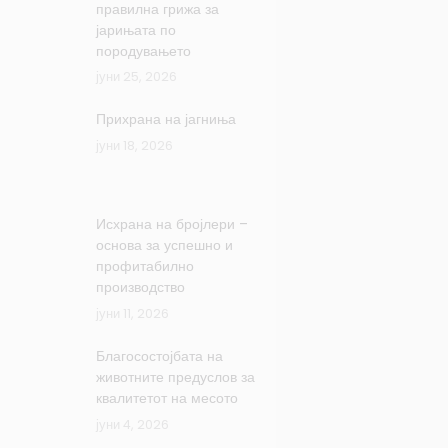
правилна грижа за
јарињата по
породувањето
јуни 25, 2026
Прихрана на јагниња
јуни 18, 2026
Исхрана на бројлери –
основа за успешно и
профитабилно
производство
јуни 11, 2026
Благосостојбата на
животните предуслов за
квалитетот на месото
јуни 4, 2026