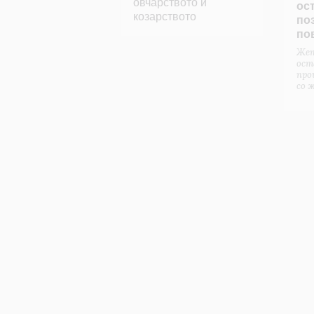
овчарството и
ост
козарството
по
по
Же
ост
про
со 