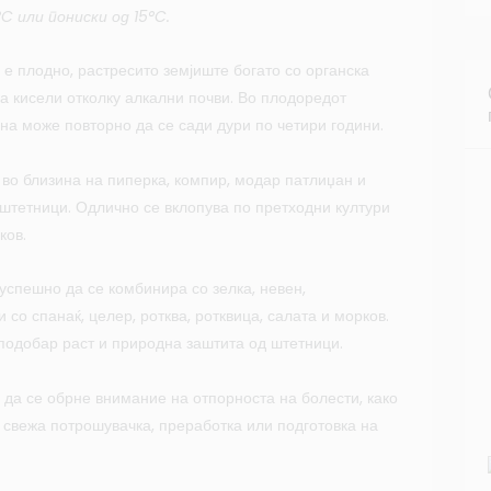
 или пониски од 15°C.
е плодно, растресито земјиште богато со органска
а кисели отколку алкални почви. Во плодоредот
на може повторно да се сади дури по четири години.
во близина на пиперка, компир, модар патлиџан и
 штетници. Одлично се вклопува по претходни култури
ков.
спешно да се комбинира со зелка, невен,
 со спанаќ, целер, ротква, ротквица, салата и морков.
подобар раст и природна заштита од штетници.
 да се обрне внимание на отпорноста на болести, како
а свежа потрошувачка, преработка или подготовка на