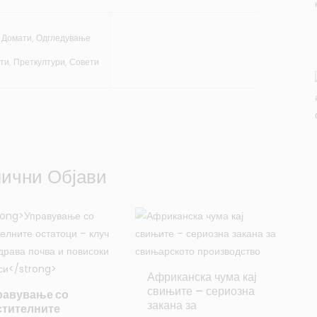
Домати
,
Одгледување
ти
,
Преткултури
,
Совети
ични Објави
Африканска чума кај
свињите – сериозна
равување со
закана за
стителните