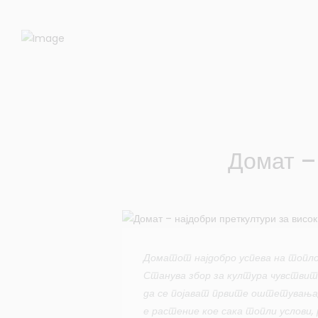
Домат –
Доматот најдобро успева на топло
Станува збор за култура чувствит
да се појават првите оштетувања,
е растение кое сака топли услови,