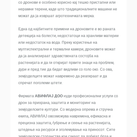
со дронови е особено корисно кај тешко пристапни или
нерамни терени, каде што традиционалните машини не
можат да ја извршат агротехничката мерка.
Една од најбитните примени на дроновите е во раната
детекција на болести, недостатоци на хранливи материи
или недостаток на вода. Преку користење на
мултиспектрални и термални камери, дроновите можат
да ја анализираат здравствената состојба на
растенијата и да ги откријат првите знаци на проблем,
дури и пред тие да бидат видливи со голо око. Со ова,
земјоделците можат навремено да реагираат и да
спречат поголеми штети.
Фирмата
АВИФЛАЈ
ДОО
нуди професионални услуги со
дрон за прихрана, заштита и мониторинг на
земјоделските култури. Со модерна опрема и стручна
екипа, АВИФЛАЈ овозможува навремена, ефикасна и
прецизна заштита, ѓубрење и сеење на растенијата,
штедење на ресурси и зголемување на приносот. Сите
земјоделски стопанства кои сакаат да добијат брза и