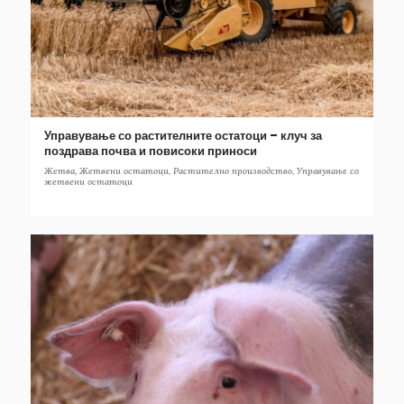
Управување со растителните остатоци – клуч за
поздрава почва и повисоки приноси
Жетва
,
Жетвени остатоци
,
Растително производство
,
Управување со
жетвени остатоци