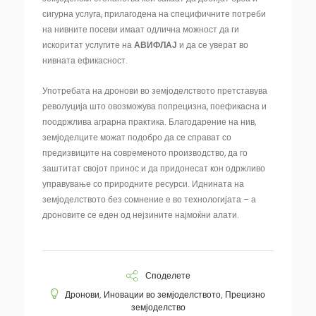
сигурна услуга, прилагодена на специфичните потреби
на нивните посеви имаат одлична можност да ги
искоритат услугите на
АВИФЛАЈ
и да се уверат во
нивната ефикасност.
Употребата на дронови во земјоделството претставува
револуција што овозможува попрецизна, поефикасна и
поодржлива аграрна практика. Благодарение на нив,
земјоделците можат подобро да се справат со
предизвиците на современото производство, да го
заштитат својот принос и да придонесат кон одржливо
управување со природните ресурси. Иднината на
земјоделството без сомнение е во технологијата – а
дроновите се еден од нејзините најмоќни алати.
Споделете
Дронови
,
Иновации во земјоделството
,
Прецизно
земјоделство