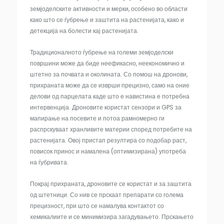
земјоделските активности и мерки, особено во области
како што се ѓубрење и заштита на растенијата, како и
детекција на болести кај растенијата.
Традиционалното ѓубрење на големи земјоделски
површини може да биде неефикасно, неекономично и
штетно за почвата и околината. Со помош на дронови,
прихраната може да се изврши прецизно, само на оние
делови од парцелата каде што е навистина е потребна
интервенција. Дроновите користат сензори и GPS за
мапирање на посевите и потоа рамномерно ги
распрскуваат хранливите материи според потребите на
растенијата. Овој пристап резултира со подобар раст,
повисок принос и намалена (оптимизирана) употреба
на ѓубривата.
Покрај прихраната, дроновите се користат и за заштита
од штетници. Со нив се прскаат препарати со голема
прецизност, при што се намалува контактот со
хемикалиите и се минимизира загадувањето. Прскањето