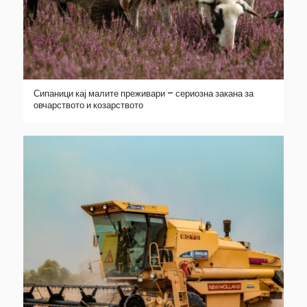
Сипаници кај малите преживари – сериозна закана за
овчарството и козарството