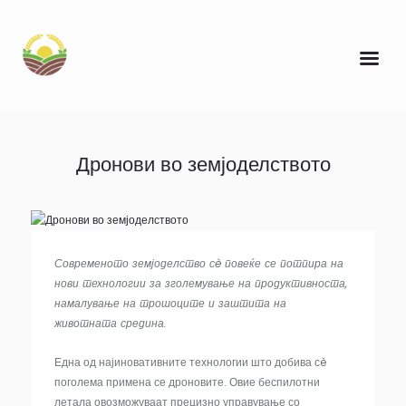
Дронови во земјоделството
Современото земјоделство сè повеќе се потпира на
нови технологии за зголемување на продуктивноста,
намалување на трошоците и заштита на
животната средина.
Една од најиновативните технологии што добива сè
поголема примена се дроновите. Овие беспилотни
летала овозможуваат прецизно управување со