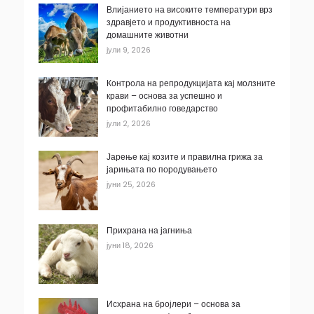
Влијанието на високите температури врз
здравјето и продуктивноста на
домашните животни
јули 9, 2026
Контрола на репродукцијата кај молзните
крави – основа за успешно и
профитабилно говедарство
јули 2, 2026
Јарење кај козите и правилна грижа за
јарињата по породувањето
јуни 25, 2026
Прихрана на јагниња
јуни 18, 2026
Исхрана на бројлери – основа за