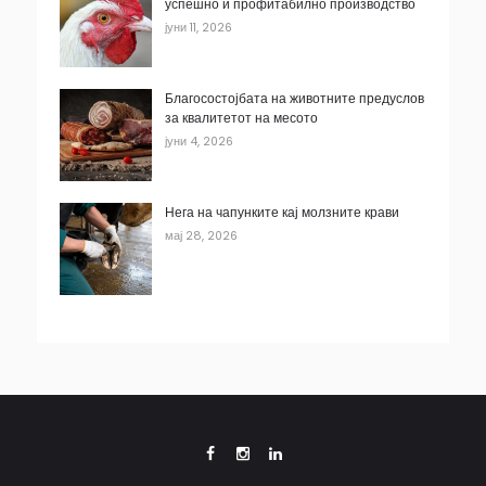
успешно и профитабилно производство
јуни 11, 2026
Благосостојбата на животните предуслов
за квалитетот на месото
јуни 4, 2026
Нега на чапунките кај молзните крави
мај 28, 2026