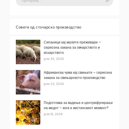
Совети од сточарско производство
Сипаници кај малите преживари –
сериозна закана за овчарството и
козарството
јули 30, 2026
Африканска чума кај свињите – сериозна
закана за свињарското производство
јули 23, 2026
Подготовка за вадење и центрифугирање
на медот – кога е вистинскиот момент?
јули 16, 2026