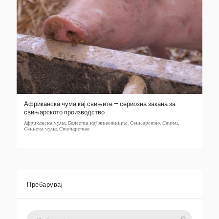
Африканска чума кај свињите – сериозна закана за
свињарското производство
Африканска чума
,
Болести кај животните
,
Свињарство
,
Свињи
,
Свинска чума
,
Сточарство
Пребарувај