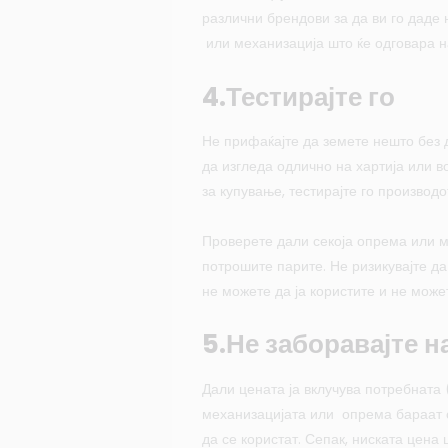
различни брендови за да ви го даде
или механизација што ќе одговара н
4.Тестирајте го
Не прифаќајте да земете нешто без 
да изгледа одлично на хартија или в
за купување, тестирајте го производот
Проверете дали секоја опрема или м
потрошите парите. Не ризикувајте д
не можете да ја користите и не может
5.Не заборавајте н
Дали цената ја вклучува потребнат
механизацијата или опрема бараат 
да се користат. Сепак, ниската цена