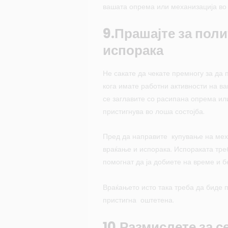
вашата опрема или механизација во 
9.Прашајте за поли
испорака
Не сакате да чекате премногу за да 
кога имате работни активности на ва
се заглавите со расипана опрема или 
пристигнува во лоша состојба.
Пред да направите купување на меха
враќање и испорака. Испораката треб
помогнат да ја добиете на време и б
Враќањето исто така треба да биде 
пристигна оштетена.
10.Размислете за 