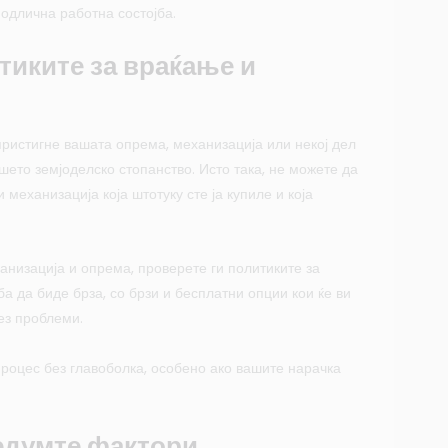
одлична работна состојба.
тиките за враќање и
пристигне вашата опрема, механизација или некој дел
шето земјоделско стопанство. Исто така, не можете да
механизација која штотуку сте ја купиле и која
низација и опрема, проверете ги политиките за
а да биде брза, со брзи и бесплатни опции кои ќе ви
ез проблеми.
процес без главоболка, особено ако вашите нарачка
седумте фактори