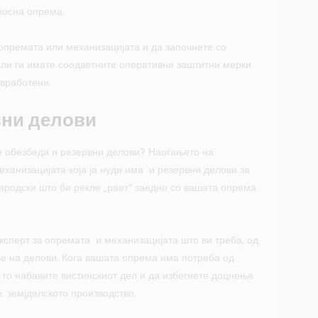
носна опрема.
опремата или механизацијата и да започнете со
али ги имате соодветните оперативни заштитни мерки
 вработени.
вни делови
е обезбеди и резервни делови? Наоѓањето на
еханизацијата која ја нуди има и резервни делови за
народски што би рекле „рает“ заедно со вашата опрема
ксперт за
опремата и механизацијата што ви треба, од
е на делови. Кога вашата опрема има потреба од
а го набавите вистинскиот дел и да избегнете доцнење
е. земјделското производство.