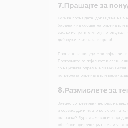
7.Прашајте за пону
Кога ќе пронајдете добавувач на ме
барања има соодветна опрема или ме
вас, ќе испратите многу потенцијални
добавувач исто така го цени!
Прашајте за понудите за лојалност к
Програмите за лојалност и специјалн
со најновата опрема или механизациј
потребната опремата или механизац
8.Размислете за т
Заедно со резервни делови, на ваш
и сервис. Дали имате во склоп на 
поправки? Дури и ако вашиот продав
обезбеди прирачници, шеми и упатст