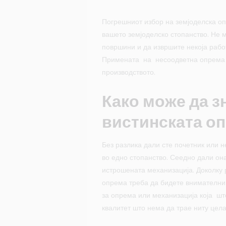
Погрешниот избор на земјоделска оп
вашето земјоделско стопанство. Не 
површини и да извршите некоја рабо
Примената на несоодветна опрема и
производството.
Како може да з
вистинската о
Без разлика дали сте почетник или 
во едно стопанство. Сеедно дали она
истрошената механизација. Доколку 
опрема треба да бидете внимателни
за опрема или механизација која шт
квалитет што нема да трае ниту цела