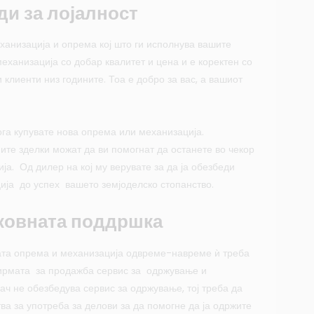
ди за лојалност
ханизација и опрема кој што ги исполнува вашите
ханизација со добар квалитет и цена и е коректен со
 клиенти низ годините. Тоа е добро за вас, а вашиот
ога купувате нова опрема или механизација.
ите зделки можат да ви помогнат да останете во чекор
а. Од дилер на кој му верувате за да ја обезбеди
ија до успех вашето земјоделско стопанство.
ековната поддршка
ата опрема и механизација одвреме-навреме ѝ треба
фирмата за продажба сервис за одржување и
ач не обезбедува сервис за одржување, тој треба да
ва за употреба за делови за да помогне да ја одржите