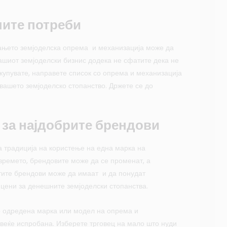
шите потреби
вањето земјоделска опрема и механизација може да
ашиот земјоделски бизнис додека не сфатите дека не
 купувате, направете список со опрема и механизација
 вашето земјоделско стопанство. Држете се до
 за најдобрите брендови
 традиција на користење на една марка на
 времето, брендовите може да се променат, а
атите брендови може да имаат и да понудат
цени за денешните земјоделски стопанства.
о одредена марка или модел на опрема и
веќе испробана. Изберете трговец на мало што нуди