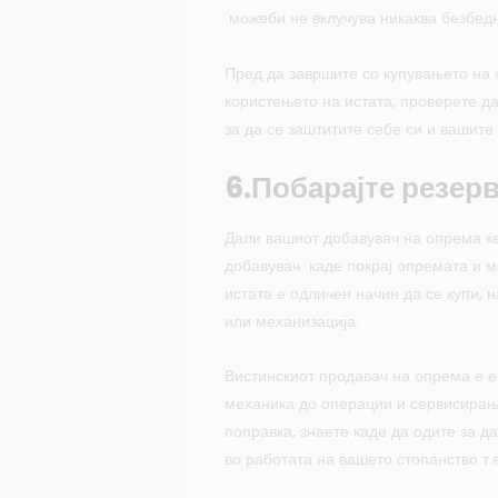
можеби не вклучува никаква безбед
Пред да завршите со купувањето на 
користењето на истата, проверете д
за да се заштитите себе си и вашите
6.Побарајте резер
Дали вашиот добавувач на опрема ќ
добавувач каде покрај опремата и м
истата е одличен начин да се купи, 
или механизација.
Вистинскиот продавач на опрема е е
механика до операции и сервисирањ
поправка, знаете каде да одите за д
во работата на вашето стопанство т.