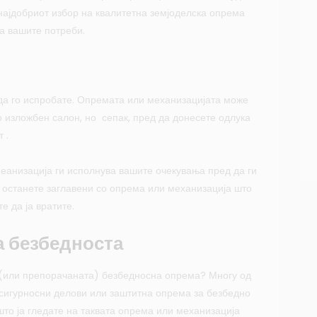
 најдобриот избор на квалитетна земјоделска опрема
а вашите потреби.
да го испробате. Опремата или механизацијата може
о изложбен салон, но сепак, пред да донесете одлука
 .
еанизација ги исполнува вашите очекувања пред да ги
а останете заглавени со опрема или механизација што
е да ја вратите.
а безбедноста
а (или препорачаната) безбедносна опрема? Многу од
сигурносни делови или заштитна опрема за безбедно
 што ја гледате на таквата опрема или механизација