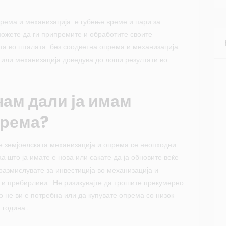
рема и механизација е губење време и пари за
можете да ги припремите и обработите своите
та во шталата без соодветна опрема и механизација.
ли механизација доведува до лоши резултати во
нам дали ја имам
према?
не земјоелската механизација и опрема се неопходни
а што ја имате е нова или сакате да ја обновите веќе
размислувате за инвестиција во механизација и
 и пребирливи. Не ризикувајте да трошите прекумерно
о не ви е потребна или да купувате опрема со низок
 година .