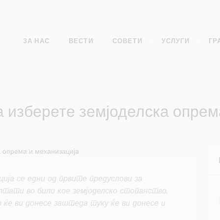
ЗА НАС
ВЕСТИ
СОВЕТИ
УСЛУГИ
ГР
да изберете земјоделска опрем
ција се едни од првите предуслови за
лтати во било кое земјоделско стопанство.
ќе ви донесе заштеда туку ќе ви донесе и