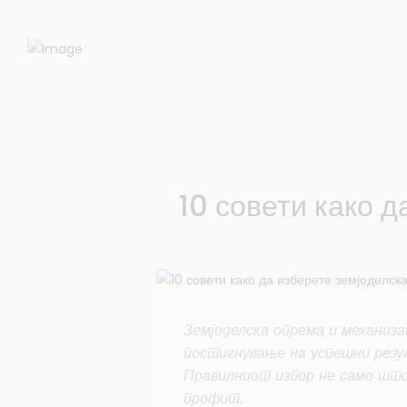
10 совети како 
Земјоделска опрема и механиза
постигнување на успешни резу
Правилниот избор не само што 
профит.