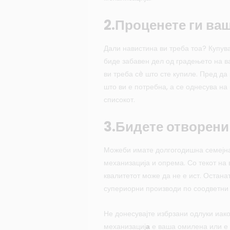
2.Проценете ги ва
Дали навистина ви треба тоа? Купу
биде забавен дел од градењето на в
ви треба сè што сте купиле. Пред да
што ви е потребна, а се однесува на
списокот.
3.Бидете отворени
Можеби имате долгогодишна семејна
механизација и опрема. Со текот на
квалитетот може да не е ист. Остан
супериорни производи по соодветни 
Не донесувајте избрзани одлуки иак
механизациј
а
е ваша омилена или е 