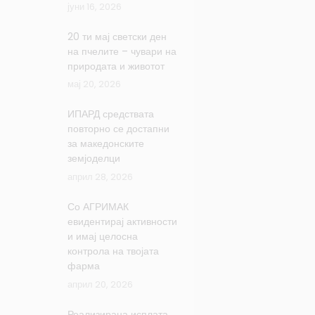
јуни 16, 2026
20 ти мај светски ден
на пчелите – чувари на
природата и животот
мај 20, 2026
ИПАРД средствата
повторно се достапни
за македонските
земјоделци
април 28, 2026
Со АГРИМАК
евидентирај активности
и имај целосна
контрола на твојата
фарма
април 20, 2026
Реализирана исплата