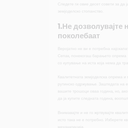
Следете ги овие десет совети за да 
земјоделско стопанство.
1.Не дозволувајте 
поколебаат
Веројатно не ви е потребна најскапа
Сепак, понекогаш барањето опрема 
со купување на иста која нема да тра
Квалитетната земјоделска опрема и 
рутинско одржување. Заштедата на 
вашите трошоци оваа година, но, ак
да ја купите следната година, воопш
Внимавајте и не го жртвувајте квал
исто така не е потребно. Изберете к
механизација.