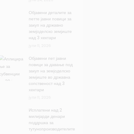
Објавени деталите за
петте јавни повици за
закуп на државно
земјоделско земјиште
над 3 хектари
јули 11, 2026
Објавени пет јавни
повици за давање под
закуп на земјоделско
земјиште во државна
сопственост над 3
хектари
јули 11, 2026
Исплатени над 2
милијарди денари
поддршка за
тутунопроизводителите