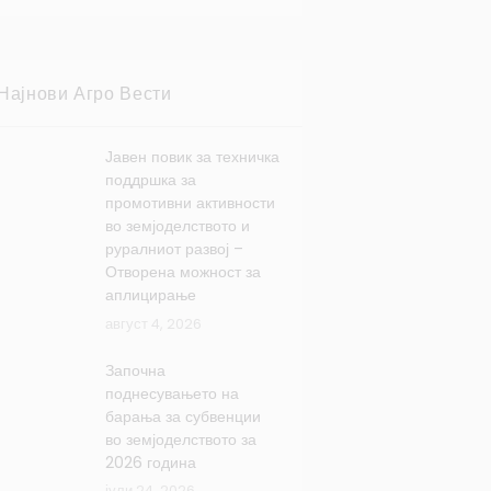
Најнови Агро Вести
Јавен повик за техничка
поддршка за
промотивни активности
во земјоделството и
руралниот развој –
Отворена можност за
аплицирање
август 4, 2026
Започна
поднесувањето на
барања за субвенции
во земјоделството за
2026 година
јули 24, 2026