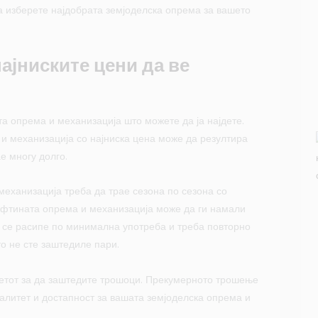
ја изберете најдобрата земјоделска опрема за вашето
најниските цени да ве
та опрема и механизација што можете да ја најдете.
и механизација со најниска цена може да резултира
е многу долго.
механизација треба да трае сезона по сезона со
ефтината опрема и механизација може да ги намали
о се расипе по минимална употреба и треба повторно
то не сте заштедиле пари.
итетот за да заштедите трошоци. Прекумерното трошење
валитет и достапност за вашата земјоделска опрема и