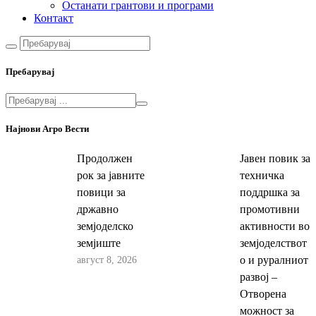
Останати грантови и програми
Контакт
Пребарувај
Најнови Агро Вести
Продолжен
Јавен повик за
рок за јавните
техничка
повици за
поддршка за
државно
промотивни
земјоделско
активности во
земјиште
земјоделствот
август 8, 2026
о и руралниот
развој –
Отворена
можност за