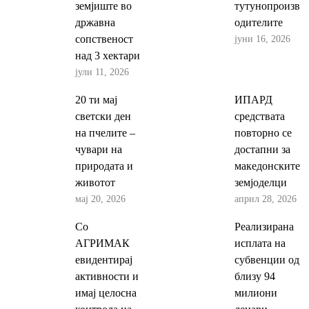
земјиште во
тутунопроизв
државна
одителите
јуни 16, 2026
сопственост
над 3 хектари
јули 11, 2026
20 ти мај
ИПАРД
светски ден
средствата
на пчелите –
повторно се
чувари на
достапни за
природата и
македонските
животот
земјоделци
мај 20, 2026
април 28, 2026
Со
Реализирана
АГРИМАК
исплата на
евидентирај
субвенции од
активности и
близу 94
имај целосна
милиони