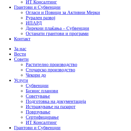
ИТ Консалтинг
Грантови и Субвенции
Огласи и Повици за Активни Мерки
Рурален развој
ИПАРД
Дирекни плаќања – Субвенции
Останати грантови и програми
Контакт
За нас
Вести
Совети
Растително производство
Сточарско производство
Чекори до
Услуги
Субвенции
Бизнис планови
Советување
Подготовка на документација
Истражување на пазарот
Поврзување
Сертифицирање
ИТ Консалтинг
Грантови и Субвенции