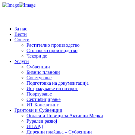
За нас
Вести
Совети
Растително производство
Сточарско производство
Чекори до
Услуги
Субвенции
Бизнис планови
Советување
Подготовка на документација
Истражување на пазарот
Поврзување
Сертифицирање
ИТ Консалтинг
Грантови и Субвенции
Огласи и Повици за Активни Мерки
Рурален развој
ИПАРД
Дирекни плаќања – Субвенции