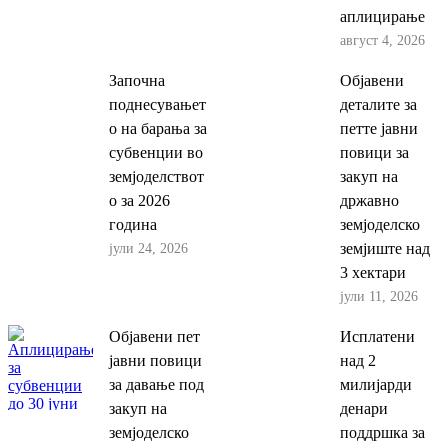
аплицирање
август 4, 2026
Започна
Објавени
поднесувањет
деталите за
о на барања за
петте јавни
субвенции во
повици за
земјоделствот
закуп на
о за 2026
државно
година
земјоделско
јули 24, 2026
земјиште над
3 хектари
јули 11, 2026
Објавени пет
Исплатени
јавни повици
над 2
за давање под
милијарди
закуп на
денари
земјоделско
поддршка за