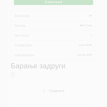
Download
Download
36
File Size
850.77 KB
File Count
1
Create Date
мај 9, 2025
Last Updated
јуни 12, 2025
Барање задруги
Споделете