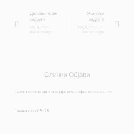
Деловен план
Упатство
задруги
задруги
Maj 9, 2025
Maj 9, 2025
0Коментари
0Коментари
Слични Објави
Јавен повик за организација на манифестации и саеми
Јавен повик 05-26