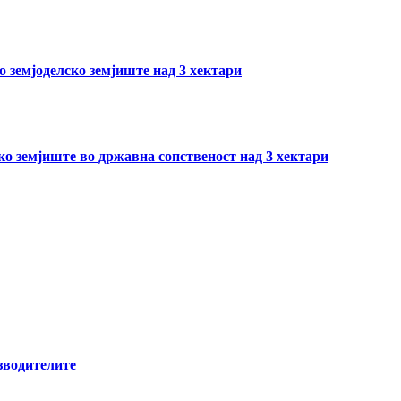
о земјоделско земјиште над 3 хектари
ско земјиште во државна сопственост над 3 хектари
зводителите