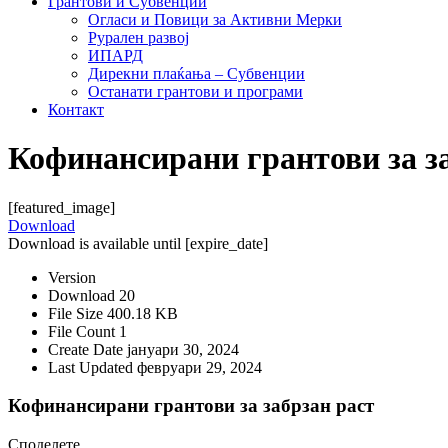
Грантови и Субвенции
Огласи и Повици за Активни Мерки
Рурален развој
ИПАРД
Дирекни плаќања – Субвенции
Останати грантови и програми
Контакт
Кофинансирани грантови за з
[featured_image]
Download
Download is available until [expire_date]
Version
Download
20
File Size
400.18 KB
File Count
1
Create Date
јануари 30, 2024
Last Updated
февруари 29, 2024
Кофинансирани грантови за забрзан раст
Споделете