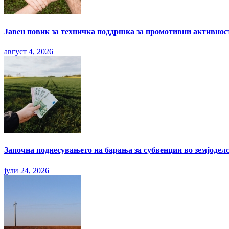
Јавен повик за техничка поддршка за промотивни активност
август 4, 2026
Започна поднесувањето на барања за субвенции во земјоделс
јули 24, 2026