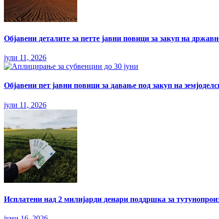
Објавени деталите за петте јавни повици за закуп на државн
јули 11, 2026
Објавени пет јавни повици за давање под закуп на земјодел
јули 11, 2026
Исплатени над 2 милијарди денари поддршка за тутунопрои
јуни 16, 2026