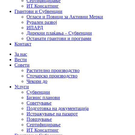
Сертифицирање
ИТ Консалтинг
Грантови и Субвенции
Огласи и Повици за Активни Мерки
Рурален развој
ИПАРД
Дирекни плаќања – Субвенции
Останати грантови и програми
Контакт
За нас
Вести
Совети
Растително производство
Сточарско производство
Чекори до
Услуги
Субвенции
Бизнис планови
Советување
Подготовка на документација
Истражување на пазарот
Поврзување
Сертифицирање
ИТ Консалтинг