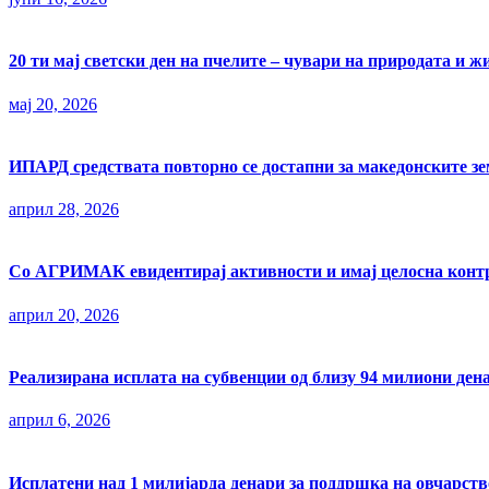
20 ти мај светски ден на пчелите – чувари на природата и ж
мај 20, 2026
ИПАРД средствата повторно се достапни за македонските з
април 28, 2026
Со АГРИМАК евидентирај активности и имај целосна контр
април 20, 2026
Реализирана исплата на субвенции од близу 94 милиони ден
април 6, 2026
Исплатени над 1 милијарда денари за поддршка на овчарств