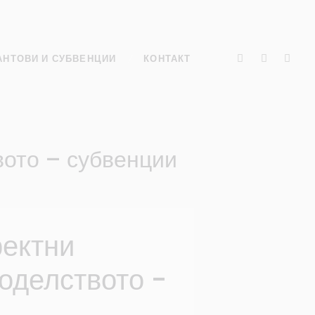
АНТОВИ И СУБВЕНЦИИ
КОНТАКТ
вото – субвенции
ректни
оделството -