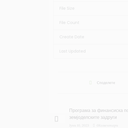
File Size
File Count
Create Date
Last Updated
Споделете
Програма за финансиска по
земјоделските задруги
Јуни 10, 2023
0Коментари