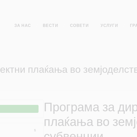
ЗА НАС
ВЕСТИ
СОВЕТИ
УСЛУГИ
ГР
ектни плаќања во земјоделст
Програма за ди
плаќања во земј
субвенции
5