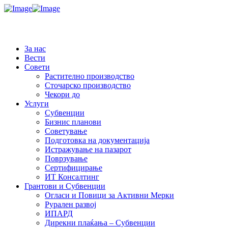
За нас
Вести
Совети
Растително производство
Сточарско производство
Чекори до
Услуги
Субвенции
Бизнис планови
Советување
Подготовка на документација
Истражување на пазарот
Поврзување
Сертифицирање
ИТ Консалтинг
Грантови и Субвенции
Огласи и Повици за Активни Мерки
Рурален развој
ИПАРД
Дирекни плаќања – Субвенции