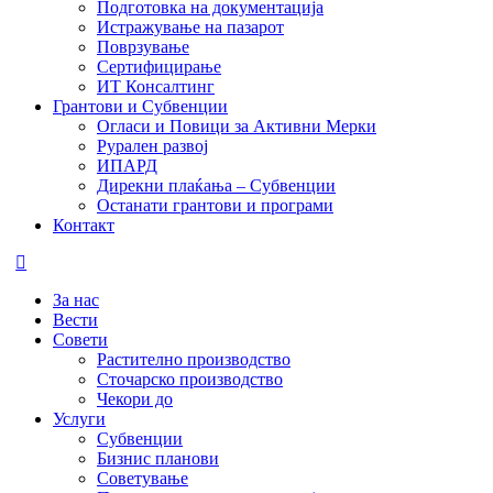
Подготовка на документација
Истражување на пазарот
Поврзување
Сертифицирање
ИТ Консалтинг
Грантови и Субвенции
Огласи и Повици за Активни Мерки
Рурален развој
ИПАРД
Дирекни плаќања – Субвенции
Останати грантови и програми
Контакт
За нас
Вести
Совети
Растително производство
Сточарско производство
Чекори до
Услуги
Субвенции
Бизнис планови
Советување