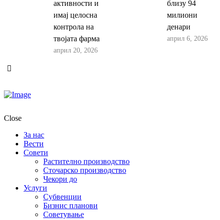
активности и
близу 94
имај целосна
милиони
контрола на
денари
април 6, 2026
твојата фарма
април 20, 2026
Close
За нас
Вести
Совети
Растително производство
Сточарско производство
Чекори до
Услуги
Субвенции
Бизнис планови
Советување