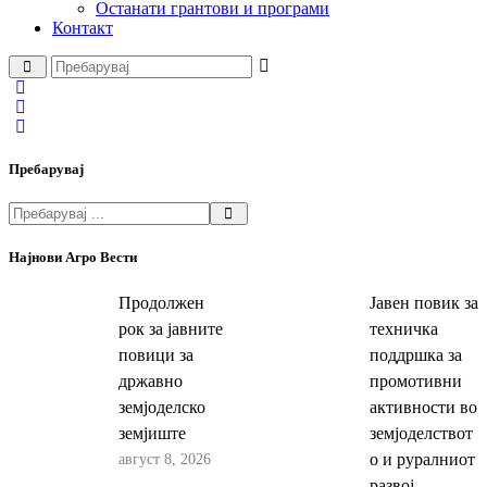
Останати грантови и програми
Контакт
Пребарувај
Најнови Агро Вести
Продолжен
Јавен повик за
рок за јавните
техничка
повици за
поддршка за
државно
промотивни
земјоделско
активности во
земјиште
земјоделствот
август 8, 2026
о и руралниот
развој –