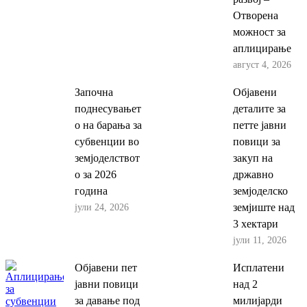
Отворена
можност за
аплицирање
август 4, 2026
Започна
Објавени
поднесувањет
деталите за
о на барања за
петте јавни
субвенции во
повици за
земјоделствот
закуп на
о за 2026
државно
година
земјоделско
јули 24, 2026
земјиште над
3 хектари
јули 11, 2026
Објавени пет
Исплатени
јавни повици
над 2
за давање под
милијарди