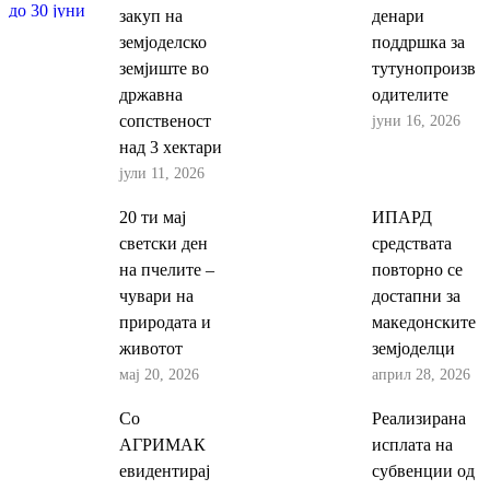
закуп на
денари
земјоделско
поддршка за
земјиште во
тутунопроизв
државна
одителите
јуни 16, 2026
сопственост
над 3 хектари
јули 11, 2026
20 ти мај
ИПАРД
светски ден
средствата
на пчелите –
повторно се
чувари на
достапни за
природата и
македонските
животот
земјоделци
мај 20, 2026
април 28, 2026
Со
Реализирана
АГРИМАК
исплата на
евидентирај
субвенции од