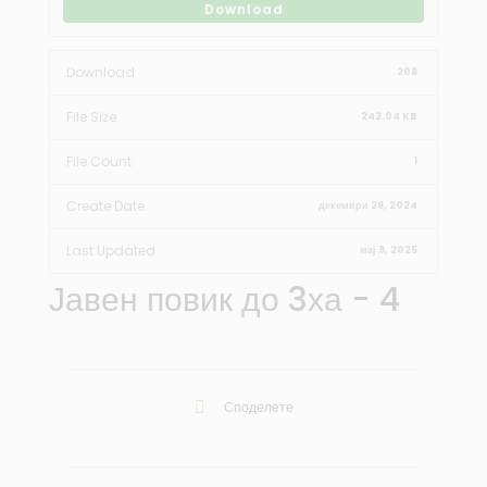
Download
Download
208
File Size
242.04 KB
File Count
1
Create Date
декември 28, 2024
Last Updated
мај 9, 2025
Јавен повик до 3ха - 4
Споделете