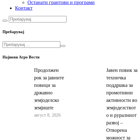
Останати грантови и програми
Контакт
Пребарувај
Најнови Агро Вести
Продолжен
Јавен повик за
рок за јавните
техничка
повици за
поддршка за
државно
промотивни
земјоделско
активности во
земјиште
земјоделствот
август 8, 2026
о и руралниот
развој –
Отворена
можност за