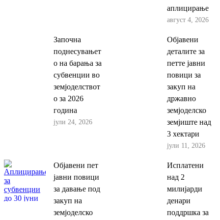
аплицирање
август 4, 2026
Започна
Објавени
поднесувањет
деталите за
о на барања за
петте јавни
субвенции во
повици за
земјоделствот
закуп на
о за 2026
државно
година
земјоделско
јули 24, 2026
земјиште над
3 хектари
јули 11, 2026
Објавени пет
Исплатени
јавни повици
над 2
за давање под
милијарди
закуп на
денари
земјоделско
поддршка за