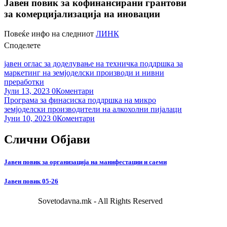
Јавен повик за кофинансирани грантови
за комерцијализација на иновации
Повеќе инфо на следниот
ЛИНК
Споделете
јавен оглас за доделување на техничка поддршка за
маркетинг на земјоделски производи и нивни
преработки
Јули 13, 2023
0Коментари
Програма за финасиска поддршка на микро
земјоделски производители на алкохолни пијалаци
Јуни 10, 2023
0Коментари
Слични Објави
Јавен повик за организација на манифестации и саеми
Јавен повик 05-26
Sovetodavna.mk - All Rights Reserved