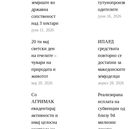
земјиште во
тутунопроизв
државна
одителите
јуни 16, 2026
сопственост
над 3 хектари
јули 11, 2026
20 ти мај
ИПАРД
светски ден
средствата
на пчелите –
повторно се
чувари на
достапни за
природата и
македонските
животот
земјоделци
мај 20, 2026
април 28, 2026
Со
Реализирана
АГРИМАК
исплата на
евидентирај
субвенции од
активности и
близу 94
имај целосна
милиони