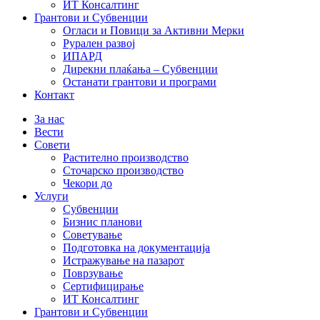
ИТ Консалтинг
Грантови и Субвенции
Огласи и Повици за Активни Мерки
Рурален развој
ИПАРД
Дирекни плаќања – Субвенции
Останати грантови и програми
Контакт
За нас
Вести
Совети
Растително производство
Сточарско производство
Чекори до
Услуги
Субвенции
Бизнис планови
Советување
Подготовка на документација
Истражување на пазарот
Поврзување
Сертифицирање
ИТ Консалтинг
Грантови и Субвенции