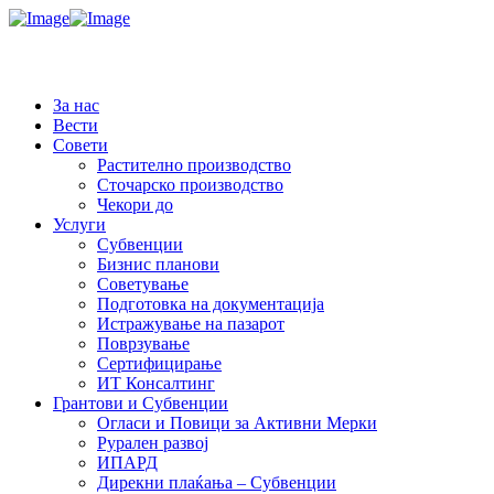
За нас
Вести
Совети
Растително производство
Сточарско производство
Чекори до
Услуги
Субвенции
Бизнис планови
Советување
Подготовка на документација
Истражување на пазарот
Поврзување
Сертифицирање
ИТ Консалтинг
Грантови и Субвенции
Огласи и Повици за Активни Мерки
Рурален развој
ИПАРД
Дирекни плаќања – Субвенции