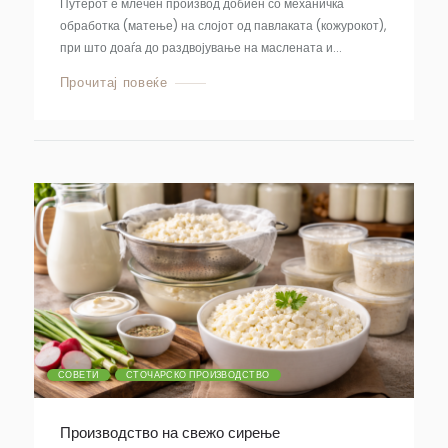
Путерот е млечен производ добиен со механичка
обработка (матење) на слојот од павлаката (кожурокот),
при што доаѓа до раздвојување на маслената и...
Прочитај повеќе
СОВЕТИ
СТОЧАРСКО ПРОИЗВОДСТВО
Производство на свежо сирење