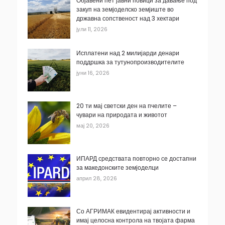
Објавени пет јавни повици за давање под
закуп на земјоделско земјиште во
државна сопственост над 3 хектари
јули 11, 2026
Исплатени над 2 милијарди денари
поддршка за тутунопроизводителите
јуни 16, 2026
20 ти мај светски ден на пчелите –
чувари на природата и животот
мај 20, 2026
ИПАРД средствата повторно се достапни
за македонските земјоделци
април 28, 2026
Со АГРИМАК евидентирај активности и
имај целосна контрола на твојата фарма