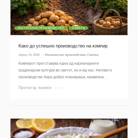
РАСТИТЕЛНО ПРОИЗВОДСТВО
СОВЕТИ
Како до успешно производство на компир
Април 14, 2026
-
Растително производство
,
Совети
Компирот претставува една од најзначајните
градинарски култури во светот, но и кај нас. Неговото
производство бара добро планирање, правилна...
Прочитај повеќе