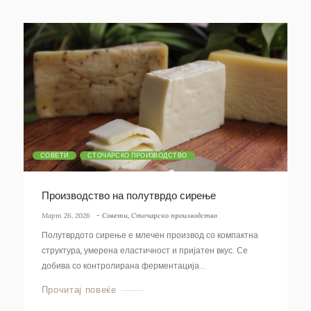
СОВЕТИ
СТОЧАРСКО ПРОИЗВОДСТВО
Производство на полутврдо сирење
Март 26, 2026
-
Совети
,
Сточарско производство
Полутврдото сирење е млечен производ со компактна
структура, умерена еластичност и пријатен вкус. Се
добива со контролирана ферментација...
Прочитај повеќе