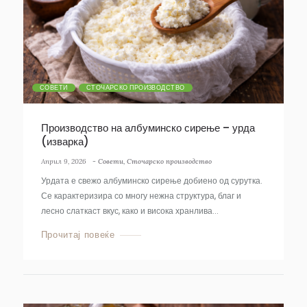
СОВЕТИ
СТОЧАРСКО ПРОИЗВОДСТВО
Производство на албуминско сирење – урда
(изварка)
Април 9, 2026
-
Совети
,
Сточарско производство
Урдата е свежо албуминско сирење добиено од сурутка.
Се карактеризира со многу нежна структура, благ и
лесно слаткаст вкус, како и висока хранлива...
Прочитај повеќе