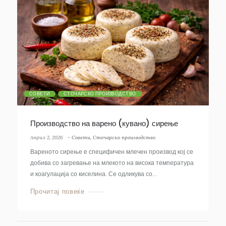
СОВЕТИ
СТОЧАРСКО ПРОИЗВОДСТВО
Производство на варено (кувано) сирење
Април 2, 2026
-
Совети
,
Сточарско производство
Вареното сирење е специфичен млечен производ кој се
добива со загревање на млекото на висока температура
и коагулација со киселина. Се одликува со...
Прочитај повеќе