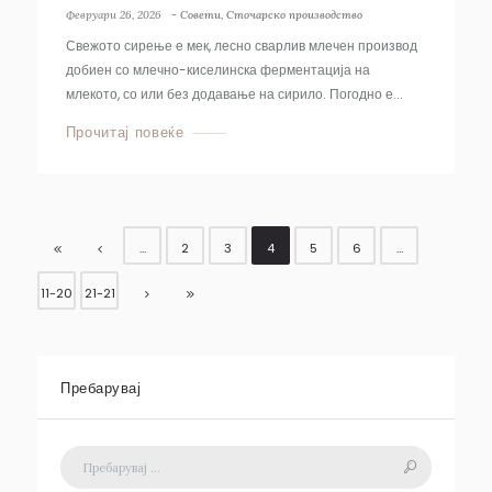
Февруари 26, 2026
-
Совети
,
Сточарско производство
Свежото сирење е мек, лесно сварлив млечен производ
добиен со млечно-киселинска ферментација на
млекото, со или без додавање на сирило. Погодно е...
Прочитај повеќе
…
2
3
4
5
6
…
11-20
21-21
Пребарувај