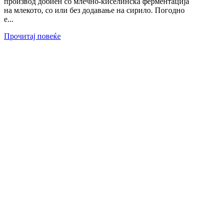
производ добиен со млечно-киселинска ферментација
на млекото, со или без додавање на сирило. Погодно
е...
Прочитај повеќе