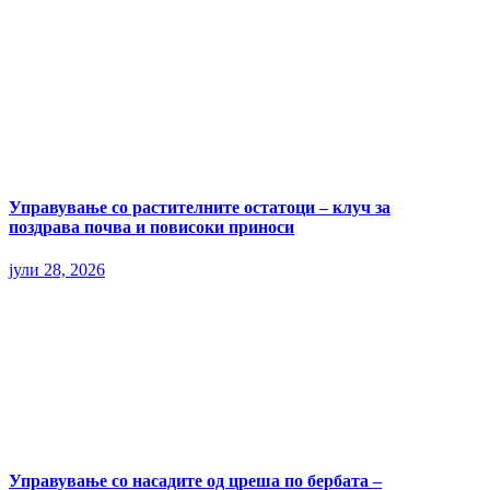
Управување со растителните остатоци – клуч за
поздрава почва и повисоки приноси
јули 28, 2026
Управување со насадите од цреша по бербата –