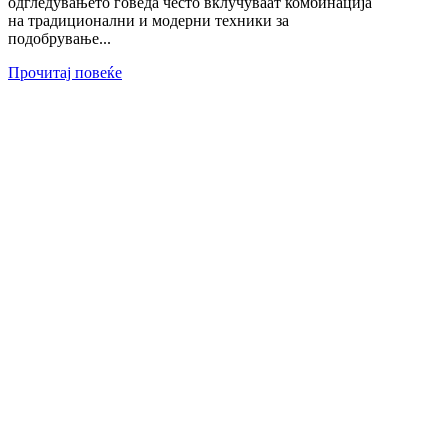
одгледувањето говеда често вклучуваат комбинација
на традиционални и модерни техники за
подобрување...
Прочитај повеќе