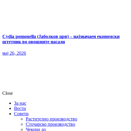
Cydia pomonella (Јаболков црв) – најзначаен економски
штетник во овошните насади
мај 26, 2026
Close
За нас
Вести
Совети
Растително производство
Сточарско производство
Чекори до