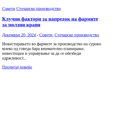
Совети
Сточарско производство
Клучни фактори за напредок на фармите
за молзни крави
Декември 20, 2024
-
Совети
,
Сточарско производство
Инвестирањето во фармите за производство на сурово
млеко од говеда бара внимателно планирање,
инвестиции и управување за да се обезбеди
одржливост...
Прочитај повеќе