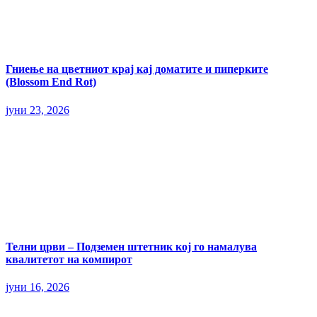
Гниење на цветниот крај кај доматите и пиперките
(Blossom End Rot)
јуни 23, 2026
Телни црви – Подземен штетник кој го намалува
квалитетот на компирот
јуни 16, 2026