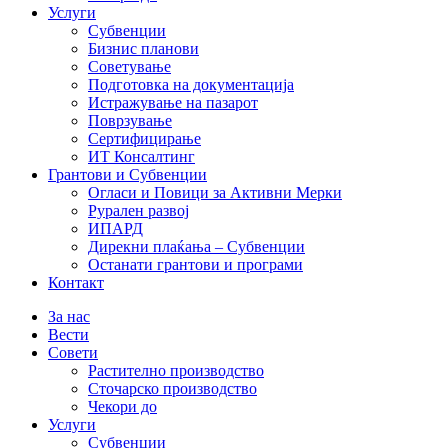
Услуги
Субвенции
Бизнис планови
Советување
Подготовка на документација
Истражување на пазарот
Поврзување
Сертифицирање
ИТ Консалтинг
Грантови и Субвенции
Огласи и Повици за Активни Мерки
Рурален развој
ИПАРД
Дирекни плаќања – Субвенции
Останати грантови и програми
Контакт
За нас
Вести
Совети
Растително производство
Сточарско производство
Чекори до
Услуги
Субвенции