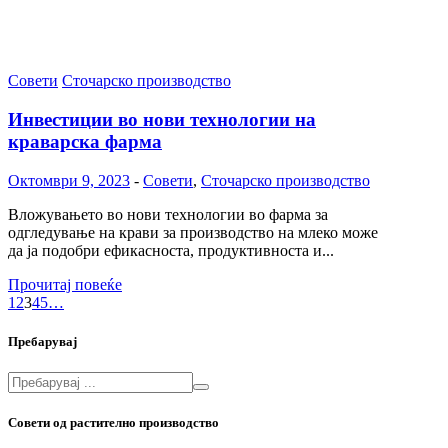
Совети
Сточарско производство
Инвестиции во нови технологии на
краварска фарма
Октомври 9, 2023
-
Совети
,
Сточарско производство
Вложувањето во нови технологии во фарма за
одгледување на крави за производство на млеко може
да ја подобри ефикасноста, продуктивноста и...
Прочитај повеќе
1
2
3
4
5
…
Пребарувај
Совети од растително производство