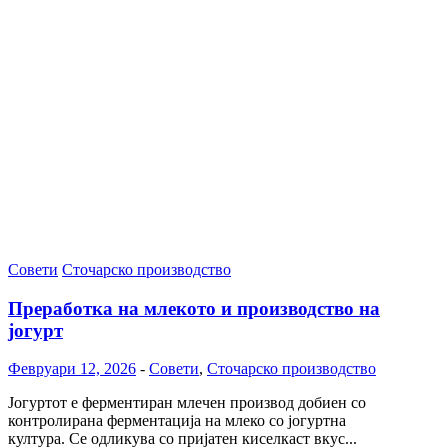
Совети
Сточарско производство
Преработка на млекото и производство на
јогурт
Февруари 12, 2026
-
Совети
,
Сточарско производство
Јогуртот е ферментиран млечен производ добиен со
контролирана ферментација на млеко со јогуртна
култура. Се одликува со пријатен киселкаст вкус...