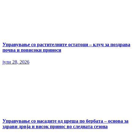
Управување со растителните остатоци – клуч за поздрава
почва и повисоки приноси
јули 28, 2026
Управување со насадите од цреша по бербата – основа за
здрави дрвја и висок принос во следната сезона