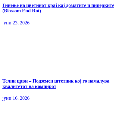
Гниење на цветниот крај кај доматите и пиперките
(Blossom End Rot)
јуни 23, 2026
Телни црви – Подземен штетник кој го намалува
квалитетот на компирот
јуни 16, 2026