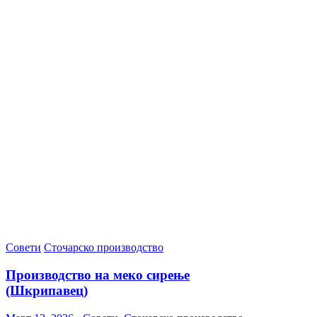
Совети
Сточарско производство
Производство на меко сирење
(Шкрипавец)