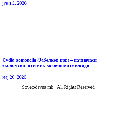
јуни 2, 2026
Cydia pomonella (Јаболков црв) – најзначаен
економски штетник во овошните насади
мај 26, 2026
Sovetodavna.mk - All Rights Reserved