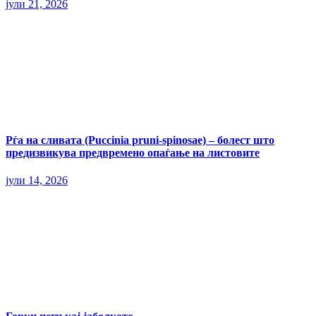
јули 21, 2026
Рѓа на сливата (Puccinia pruni-spinosae) – болест што
предизвикува предвремено опаѓање на листовите
јули 14, 2026