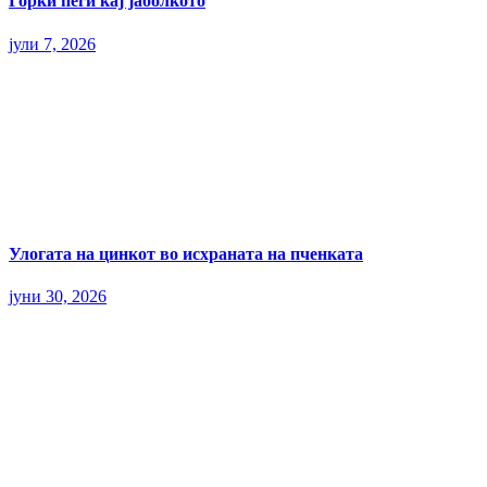
Горки пеги кај јаболкото
јули 7, 2026
Улогата на цинкот во исхраната на пченката
јуни 30, 2026