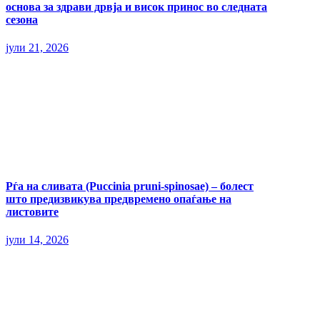
основа за здрави дрвја и висок принос во следната
сезона
јули 21, 2026
Рѓа на сливата (Puccinia pruni-spinosae) – болест
што предизвикува предвремено опаѓање на
листовите
јули 14, 2026