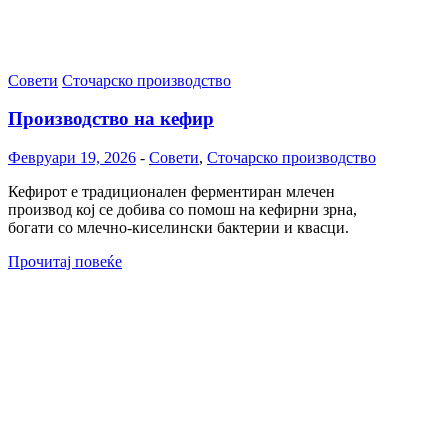
Совети
Сточарско производство
Производство на кефир
Февруари 19, 2026
-
Совети
,
Сточарско производство
Кефирот е традиционален ферментиран млечен
производ кој се добива со помош на кефирни зрна,
богати со млечно-киселински бактерии и квасци.
Прочитај повеќе