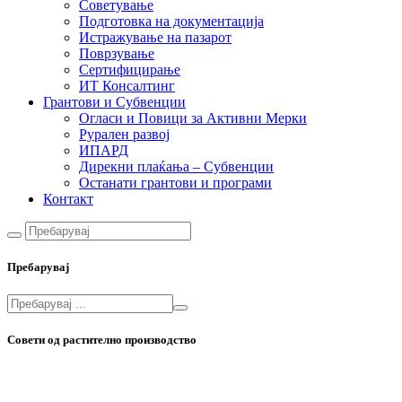
Советување
Подготовка на документација
Истражување на пазарот
Поврзување
Сертифицирање
ИТ Консалтинг
Грантови и Субвенции
Огласи и Повици за Активни Мерки
Рурален развој
ИПАРД
Дирекни плаќања – Субвенции
Останати грантови и програми
Контакт
Пребарувај
Совети од растително производство