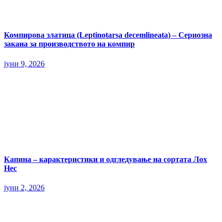
Компирова златица (Leptinotarsa decemlineata) – Сериозна
закана за производството на компир
јуни 9, 2026
Капина – карактеристики и одгледување на сортата Лох
Нес
јуни 2, 2026