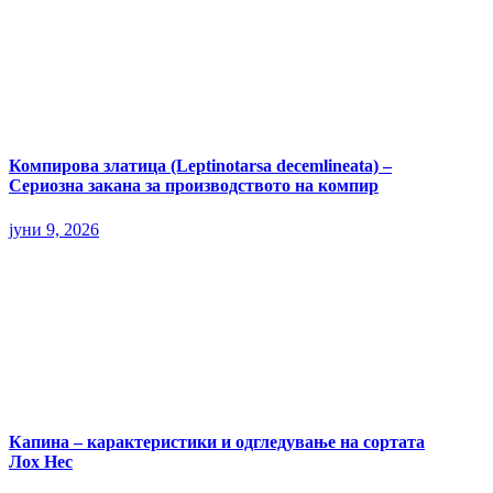
Компирова златица (Leptinotarsa decemlineata) –
Сериозна закана за производството на компир
јуни 9, 2026
Капина – карактеристики и одгледување на сортата
Лох Нес