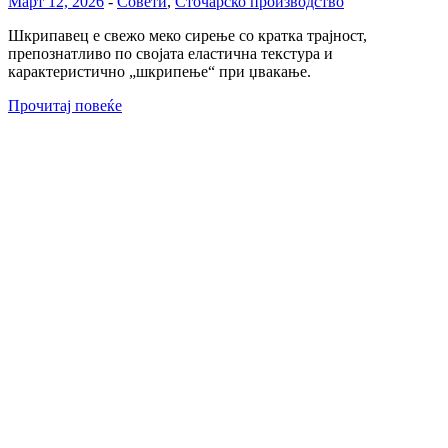
Март 12, 2026
-
Совети
,
Сточарско производство
Шкрипавец е свежо меко сирење со кратка трајност,
препознатливо по својата еластична текстура и
карактеристично „шкрипење“ при џвакање.
Прочитај повеќе