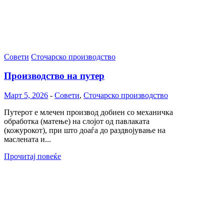
Совети
Сточарско производство
Производство на путер
Март 5, 2026
-
Совети
,
Сточарско производство
Путерот е млечен производ добиен со механичка
обработка (матење) на слојот од павлаката
(кожурокот), при што доаѓа до раздвојување на
маслената и...
Прочитај повеќе