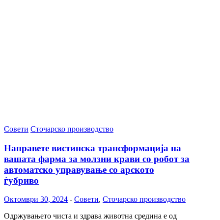
Совети
Сточарско производство
Направете вистинска трансформација на
вашата фарма за молзни крави со робот за
автоматско управување со арското
ѓубриво
Октомври 30, 2024
-
Совети
,
Сточарско производство
Одржувањето чиста и здрава животна средина е од