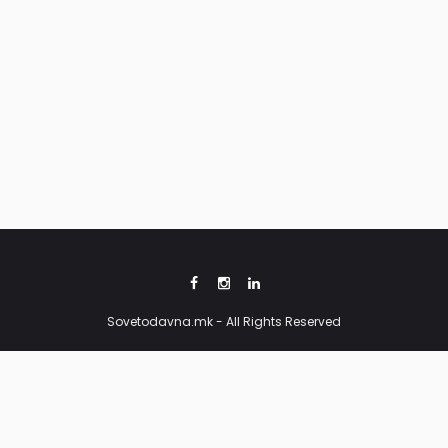
Јануари 21, 2026
РАСТИТЕЛНО ПРОИЗВОДСТВО
СОВЕТИ
Одгледување домати во саксија
Maj 2, 2023
Sovetodavna.mk - All Rights Reserved