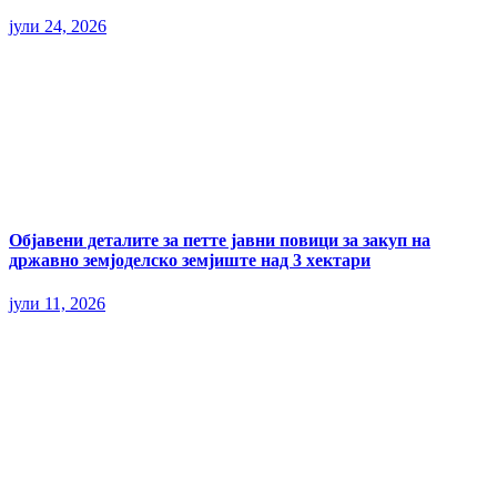
јули 24, 2026
Објавени деталите за петте јавни повици за закуп на
државно земјоделско земјиште над 3 хектари
јули 11, 2026