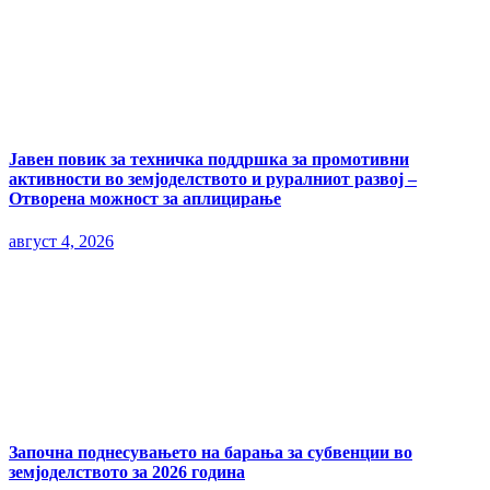
Јавен повик за техничка поддршка за промотивни
активности во земјоделството и руралниот развој –
Отворена можност за аплицирање
август 4, 2026
Започна поднесувањето на барања за субвенции во
земјоделството за 2026 година