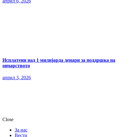
април 6, 2026
Исплатени над 1 милијарда денари за поддршка на
овчарството
април 3, 2026
Close
За нас
Вести