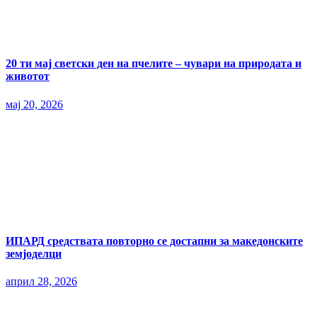
20 ти мај светски ден на пчелите – чувари на природата и
животот
мај 20, 2026
ИПАРД средствата повторно се достапни за македонските
земјоделци
април 28, 2026