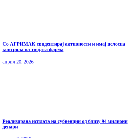
Со АГРИМАК евидентирај активности и имај целосна
контрола на твојата фарма
април 20, 2026
Реализирана исплата на субвенции од близу 94 милиони
денари