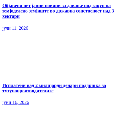
Објавени пет јавни повици за давање под закуп на
земјоделско земјиште во државна сопственост над 3
хектари
јули 11, 2026
Исплатени над 2 милијарди денари поддршка за
тутунопроизводителите
јуни 16, 2026