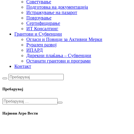
Советување
Подготовка на документација
Истражување на пазарот
Поврзување
Сертифицирање
ИТ Консалтинг
Грантови и Субвенции
Огласи и Повици за Активни Мерки
Рурален развој
ИПАРД
Дирекни плаќања – Субвенции
Останати грантови и програми
Контакт
Пребарувај
Најнови Агро Вести