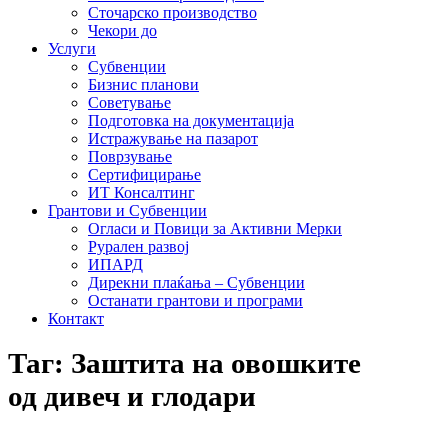
Сточарско производство
Чекори до
Услуги
Субвенции
Бизнис планови
Советување
Подготовка на документација
Истражување на пазарот
Поврзување
Сертифицирање
ИТ Консалтинг
Грантови и Субвенции
Огласи и Повици за Активни Мерки
Рурален развој
ИПАРД
Дирекни плаќања – Субвенции
Останати грантови и програми
Контакт
Таг: Заштита на овошките
од дивеч и глодари