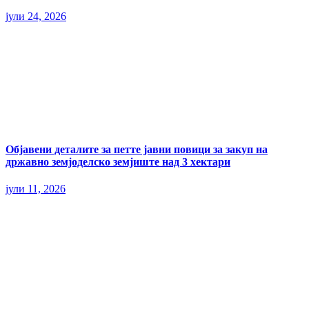
јули 24, 2026
Објавени деталите за петте јавни повици за закуп на
државно земјоделско земјиште над 3 хектари
јули 11, 2026