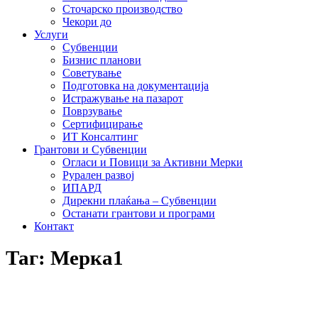
Сточарско производство
Чекори до
Услуги
Субвенции
Бизнис планови
Советување
Подготовка на документација
Истражување на пазарот
Поврзување
Сертифицирање
ИТ Консалтинг
Грантови и Субвенции
Огласи и Повици за Активни Мерки
Рурален развој
ИПАРД
Дирекни плаќања – Субвенции
Останати грантови и програми
Контакт
Таг: Мерка1