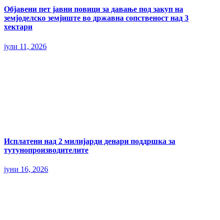
Објавени пет јавни повици за давање под закуп на
земјоделско земјиште во државна сопственост над 3
хектари
јули 11, 2026
Исплатени над 2 милијарди денари поддршка за
тутунопроизводителите
јуни 16, 2026