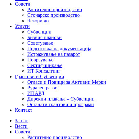
Совети
Растително производство
Сточарско производство
Чекори до
Услуги
Субвенции
Бизнис планови
Советување
Подготовка на документација
Истражување на пазарот
Поврзување
Сертифицирање
ИТ Консалтинг
Грантови и Субвенции
Огласи и Повици за Активни Мерки
Рурален развој
ИПАРД
Дирекни плаќања – Субвенции
Останати грантови и програми
Контакт
За нас
Вести
Совети
Растително производство