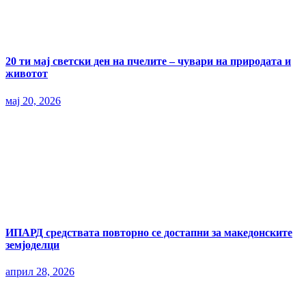
20 ти мај светски ден на пчелите – чувари на природата и
животот
мај 20, 2026
ИПАРД средствата повторно се достапни за македонските
земјоделци
април 28, 2026