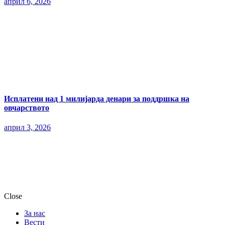
април 6, 2026
Исплатени над 1 милијарда денари за поддршка на
овчарството
април 3, 2026
Close
За нас
Вести