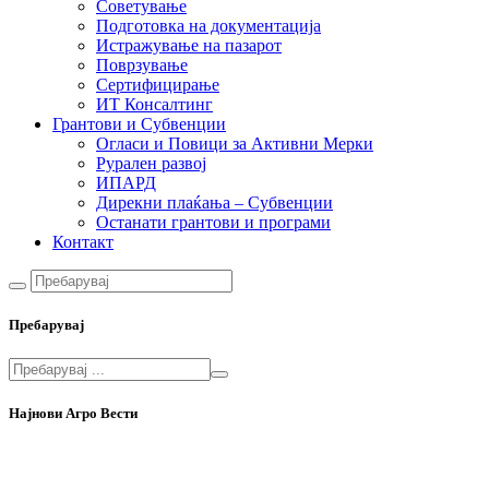
Советување
Подготовка на документација
Истражување на пазарот
Поврзување
Сертифицирање
ИТ Консалтинг
Грантови и Субвенции
Огласи и Повици за Активни Мерки
Рурален развој
ИПАРД
Дирекни плаќања – Субвенции
Останати грантови и програми
Контакт
Пребарувај
Најнови Агро Вести