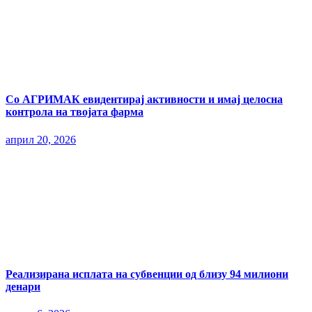
Со АГРИМАК евидентирај активности и имај целосна
контрола на твојата фарма
април 20, 2026
Реализирана исплата на субвенции од близу 94 милиони
денари