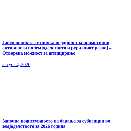
Јавен повик за техничка поддршка за промотивни
активности во земјоделството и руралниот развој –
Отворена можност за аплицирање
август 4, 2026
Започна поднесувањето на барања за субвенции во
земјоделството за 2026 година