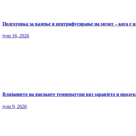
Подготовка за вадење и центрифугирање на медот – кога е 
јули 16, 2026
Влијанието на високите температури врз здравјето и прод
јули 9, 2026