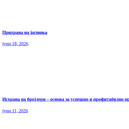
Прихрана на јагниња
јуни 18, 2026
Исхрана на бројлери – основа за успешно и профитабилно п
јуни 11, 2026