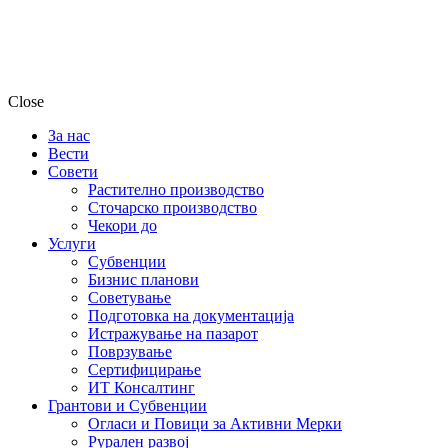
Close
За нас
Вести
Совети
Растително производство
Сточарско производство
Чекори до
Услуги
Субвенции
Бизнис планови
Советување
Подготовка на документација
Истражување на пазарот
Поврзување
Сертифицирање
ИТ Консалтинг
Грантови и Субвенции
Огласи и Повици за Активни Мерки
Рурален развој