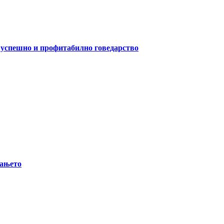
а успешно и профитабилно говедарство
вањето