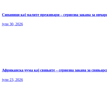
Сипаници кај малите преживари – сериозна закана за овчар
јули 30, 2026
Африканска чума кај свињите – сериозна закана за свињарс
јули 23, 2026