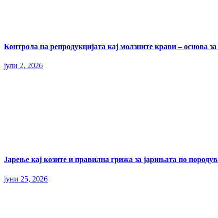
Контрола на репродукцијата кај молзните крави – основа з
јули 2, 2026
Јарење кај козите и правилна грижа за јарињата по породу
јуни 25, 2026