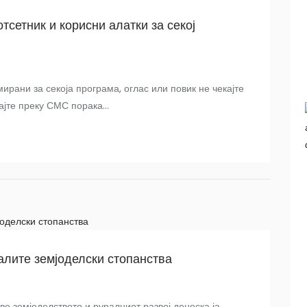
сетник и корисни алатки за секој
рани за секоја програма, оглас или повик не чекајте
ајте преку СМС порака...
алите земјоделски стопанства
о земјоделството и руралниот развој денеска ја