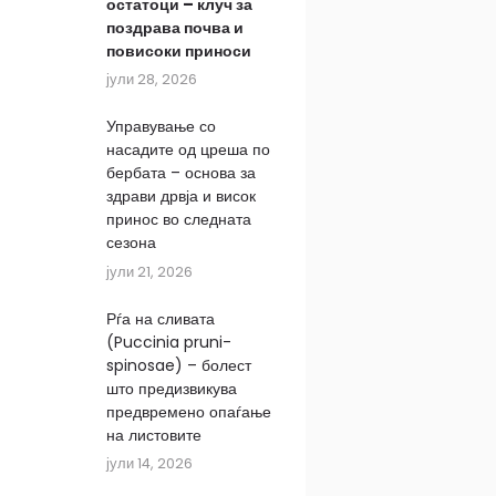
остатоци – клуч за
поздрава почва и
повисоки приноси
јули 28, 2026
Управување со
насадите од цреша по
бербата – основа за
здрави дрвја и висок
принос во следната
сезона
јули 21, 2026
Рѓа на сливата
(Puccinia pruni-
spinosae) – болест
што предизвикува
предвремено опаѓање
на листовите
јули 14, 2026