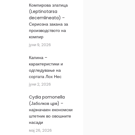
Компирова златица
(Leptinotarsa
decemlineata) –
Сериозна закана за
производството на
компир
јуни 9, 2026
Капина –
карактеристики и
одгледување на
сортата Лох Нес
јуни 2, 2026
Cydia pomonella
(Јаболков црв) –
најзначаен економски
штетник во овошните
насади
мај 26, 2026