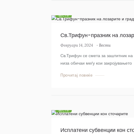
ВЕСТИ
Св.Трифун-празник на лозар
Февруари 14, 2024
-
Вести
Св.Трифун се смета за заштитник на 
низа обичаи меѓу кои закројувањето н
Прочитај повеќе
ВЕСТИ
Исплатени субвенции кон ст