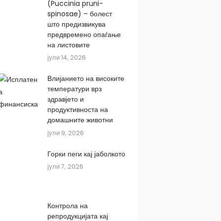
(Puccinia pruni-
spinosae) – болест
што предизвикува
предвремено опаѓање
на листовите
јули 14, 2026
Влијанието на високите
температури врз
здравјето и
продуктивноста на
домашните животни
јули 9, 2026
Горки пеги кај јаболкото
јули 7, 2026
Контрола на
репродукцијата кај