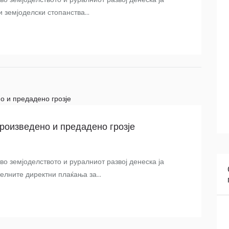
 земјоделски стопанства...
роизведено и предадено грозје
о земјоделството и руралниот развој денеска ја
лните директни плаќања за...