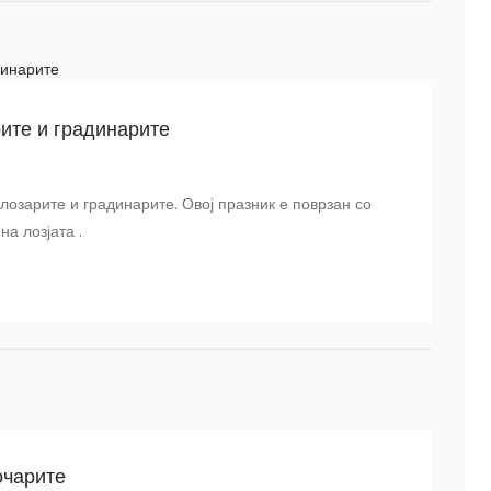
ите и градинарите
лозарите и градинарите. Овој празник е поврзан со
а лозјата .
очарите