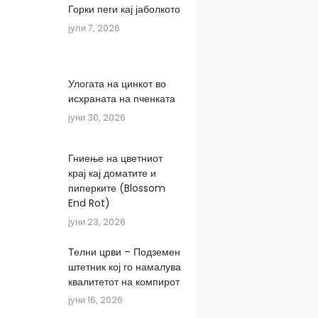
Горки пеги кај јаболкото
јули 7, 2026
Улогата на цинкот во
исхраната на пченката
јуни 30, 2026
Гниење на цветниот
крај кај доматите и
пиперките (Blossom
End Rot)
јуни 23, 2026
Телни црви – Подземен
штетник кој го намалува
квалитетот на компирот
јуни 16, 2026