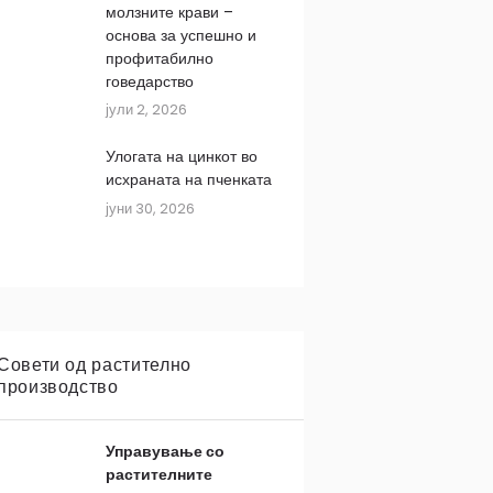
молзните крави –
основа за успешно и
профитабилно
говедарство
јули 2, 2026
Улогата на цинкот во
исхраната на пченката
јуни 30, 2026
Совети од растително
производство
Управување со
растителните