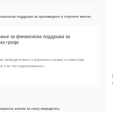
рање за финансиска поддршка за
ко грозје
о земјоделството и руралниот развој ги известува
а е во тек поднесувањето...