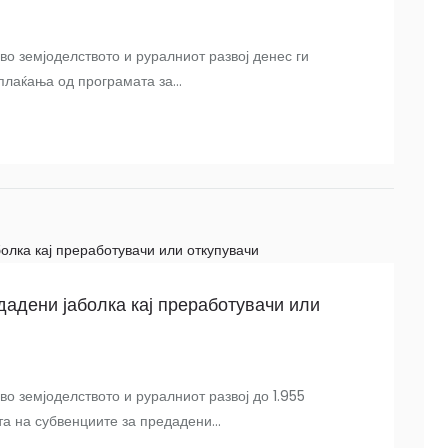
о земјоделството и руралниот развој денес ги
лаќања од програмата за...
дадени јаболка кај преработувачи или
о земјоделството и руралниот развој до 1.955
а на субвенциите за предадени...