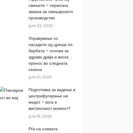
свињите – сериозна
закана за свињарското
производство
јули 23, 2026
Управување со
насадите од цреша по
бербата – основа за
здрави дрвја и висок
принос во следната
сезона
јули 21, 2026
Подготовка за вадење и
центрифугирање на
медот – кога е
вистинскиот момент?
јули 16, 2026
Рѓа на сливата