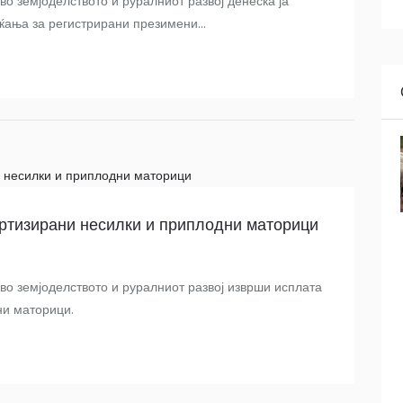
о земјоделството и руралниот развој денеска ја
ќања за регистрирани презимени...
ртизирани несилки и приплодни маторици
во земјоделството и руралниот развој изврши исплата
ни маторици.