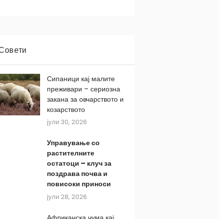
Совети
Сипаници кај малите
преживари – сериозна
закана за овчарството и
козарството
јули 30, 2026
Управување со
растителните
остатоци – клуч за
поздрава почва и
повисоки приноси
јули 28, 2026
Африканска чума кај