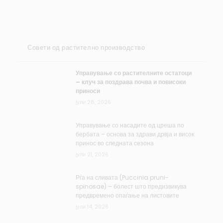
Совети од растително производство
Управување со растителните остатоци
– клуч за поздрава почва и повисоки
приноси
јули 28, 2026
Управување со насадите од цреша по
бербата – основа за здрави дрвја и висок
принос во следната сезона
јули 21, 2026
Рѓа на сливата (Puccinia pruni-
spinosae) – болест што предизвикува
предвремено опаѓање на листовите
јули 14, 2026