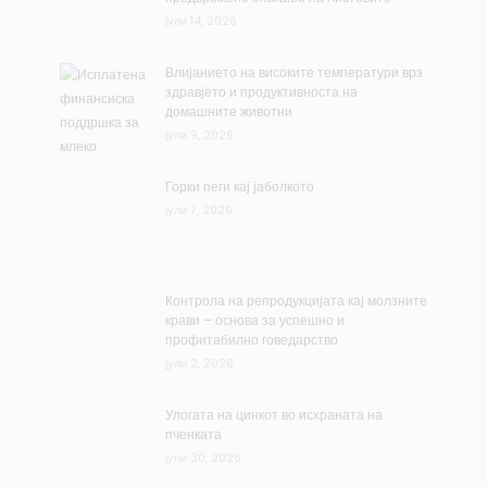
јули 14, 2026
Влијанието на високите температури врз
здравјето и продуктивноста на
домашните животни
јули 9, 2026
Горки пеги кај јаболкото
јули 7, 2026
Контрола на репродукцијата кај молзните
крави – основа за успешно и
профитабилно говедарство
јули 2, 2026
Улогата на цинкот во исхраната на
пченката
јуни 30, 2026