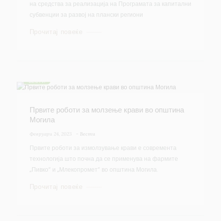
на средства за реализација на Програмата за капитални
субвенции за развој на плански региони
Прочитај повеќе
ВЕСТИ
Првите роботи за молзење крави во општина
Могила
Февруари 24, 2023
-
Вести
Првите роботи за измолзување крави е современта
технологија што почна да се применува на фармите
„Пивко“ и „Млекопромет“ во општина Могила.
Прочитај повеќе