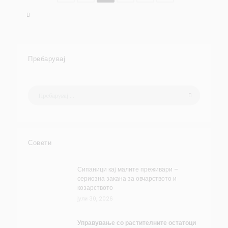
Пребарувај
Совети
Сипаници кај малите преживари –
сериозна закана за овчарството и
козарството
јули 30, 2026
Управување со растителните остатоци