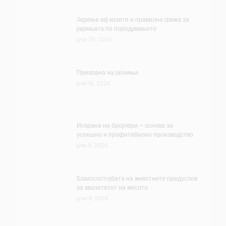
Јарење кај козите и правилна грижа за
јарињата по породувањето
јуни 25, 2026
Прихрана на јагниња
јуни 18, 2026
Исхрана на бројлери – основа за
успешно и профитабилно производство
јуни 11, 2026
Благосостојбата на животните предуслов
за квалитетот на месото
јуни 4, 2026