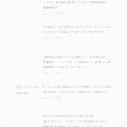
– клуч за поздрава почва и повисоки
приноси
јули 28, 2026
Африканска чума кај свињите – сериозна
закана за свињарското производство
јули 23, 2026
Управување со насадите од цреша по
бербата – основа за здрави дрвја и висок
принос во следната сезона
јули 21, 2026
Подготовка за вадење и центрифугирање
на медот – кога е вистинскиот момент?
јули 16, 2026
Рѓа на сливата (Puccinia pruni-
spinosae) – болест што предизвикува
предвремено опаѓање на листовите