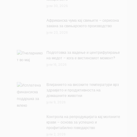
јули 30, 2026
Африканска чума кај свињите – сериозна
закана за свињарското производство
јули 23, 2026
Подготовка за вадење и центрифугирање
на медот – кога е вистинскиот момент?
јули 16, 2026
Влијанието на високите температури врз
здравјето и продуктивноста на
домашните животни
јули 9, 2026
Контрола на репродукцијата кај молзните
крави – основа за успешно и
профитабилно говедарство
јули 2, 2026