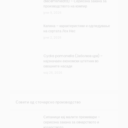
decemlineata) – Сериозна закана за
производството на компир
јуни 9, 2026
Капина – карактеристики и одгледување
на сортата Лох Нес
јуни 2, 2026
Cydia pomonella (Јаболков црв) –
најзначаен економски штетник во
овошните насади
мај 26, 2026
Совети од сточарско производство
Сипаници кај малите преживари –
сериозна закана за овчарството и
козарството