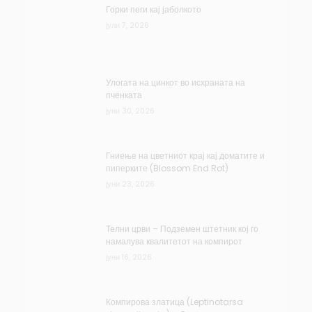
Горки пеги кај јаболкото
јули 7, 2026
Улогата на цинкот во исхраната на
пченката
јуни 30, 2026
Гниење на цветниот крај кај доматите и
пиперките (Blossom End Rot)
јуни 23, 2026
Телни црви – Подземен штетник кој го
намалува квалитетот на компирот
јуни 16, 2026
Компирова златица (Leptinotarsa