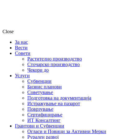
Close
За нас
Вести
Совети
Растително производство
Сточарско производство
Чекори до
Услуги
Субвенции
Бизнис планови
Советување
Подготовка на документација
Истражување на пазарот
Поврзување
Сертифицирање
ИТ Консалтинг
Грантови и Субвенции
Огласи и Повици за Активни Мерки
Рурален развој