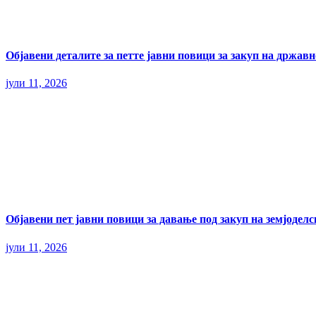
Објавени деталите за петте јавни повици за закуп на државн
јули 11, 2026
Објавени пет јавни повици за давање под закуп на земјодел
јули 11, 2026