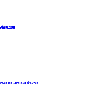
емјоделци
ола на твојата фарма