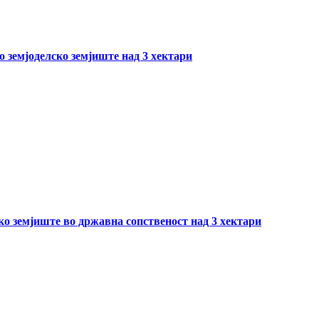
о земјоделско земјиште над 3 хектари
ско земјиште во државна сопственост над 3 хектари