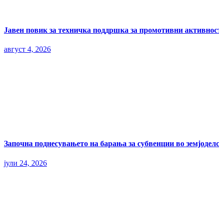
Јавен повик за техничка поддршка за промотивни активност
август 4, 2026
Започна поднесувањето на барања за субвенции во земјоделс
јули 24, 2026