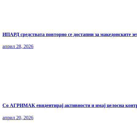
ИПАРД средствата повторно се достапни за македонските з
април 28, 2026
Со АГРИМАК евидентирај активности и имај целосна контр
април 20, 2026