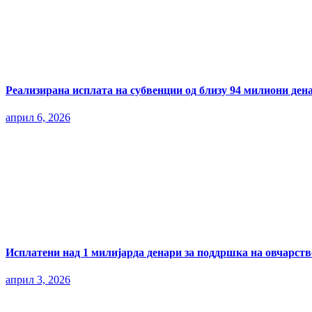
Реализирана исплата на субвенции од близу 94 милиони ден
април 6, 2026
Исплатени над 1 милијарда денари за поддршка на овчарств
април 3, 2026