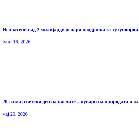
Исплатени над 2 милијарди денари поддршка за тутунопрои
јуни 16, 2026
20 ти мај светски ден на пчелите – чувари на природата и ж
мај 20, 2026