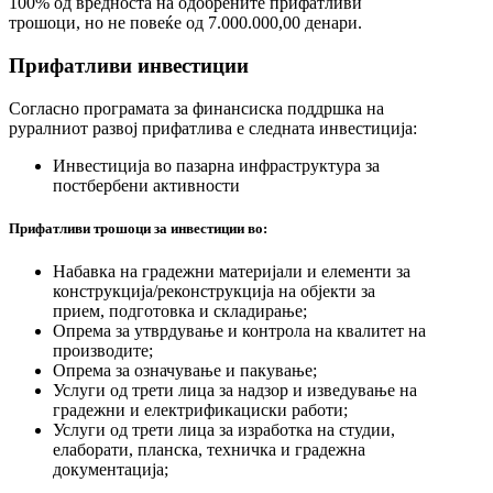
100% од вредноста на одобрените прифатливи
трошоци, но не повеќе од 7.000.000,00 денари.
Прифатливи инвестиции
Согласно програмата за финансиска поддршка на
руралниот развој прифатлива е следната инвестиција:
Инвестиција во пазарна инфраструктура за
постбербени активности
Прифатливи трошоци за инвестиции во:
Набавка на градежни материјали и елементи за
конструкција/реконструкција на објекти за
прием, подготовка и складирање;
Опрема за утврдување и контрола на квалитет на
производите;
Опрема за означување и пакување;
Услуги од трети лица за надзор и изведување на
градежни и електрификациски работи;
Услуги од трети лица за изработка на студии,
елаборати, планска, техничка и градежна
документација;