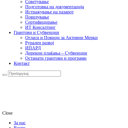
Советување
Подготовка на документација
Истражување на пазарот
Поврзување
Сертифицирање
ИТ Консалтинг
Грантови и Субвенции
Огласи и Повици за Активни Мерки
Рурален развој
ИПАРД
Дирекни плаќања – Субвенции
Останати грантови и програми
Контакт
Close
За нас
Вести