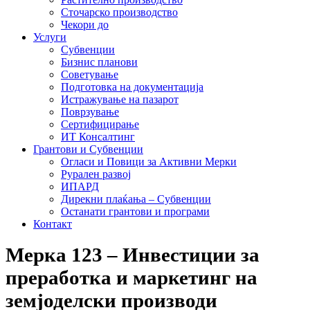
Сточарско производство
Чекори до
Услуги
Субвенции
Бизнис планови
Советување
Подготовка на документација
Истражување на пазарот
Поврзување
Сертифицирање
ИТ Консалтинг
Грантови и Субвенции
Огласи и Повици за Активни Мерки
Рурален развој
ИПАРД
Дирекни плаќања – Субвенции
Останати грантови и програми
Контакт
Мерка 123 – Инвестиции за
преработка и маркетинг на
земјоделски производи