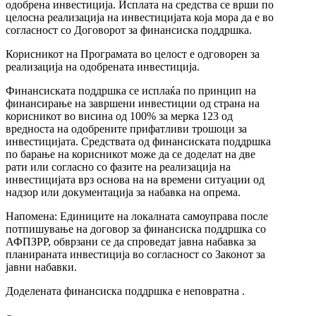
одобрена инвестиција. Исплата на средства се врши по
целосна реализација на инвестицијата која мора да е во
согласност со Договорот за финансиска поддршка.
Корисникот на Програмата во целост е одговорен за
реализација на одобрената инвестиција.
Финансиската поддршка се исплаќа по принцип на
финансирање на завршени инвестиции од страна на
корисникот во висина од 100% за мерка 123 од
вредноста на одобрените прифатливи трошоци за
инвестицијата. Средствата од финансиската поддршка
по барање на корисникот може да се доделат на две
рати или согласно со фазите на реализација на
инвестицијата врз основа на на времени ситуации од
надзор или документација за набавка на опрема.
Напомена: Eдиниците на локалната самоуправа после
потпишување на договор за финансиска поддршка со
АФПЗРР, обврзани се да спроведат јавна набавка за
планираната инвестиција во согласност со Законот за
јавни набавки.
Доделената финансиска поддршка е неповратна .