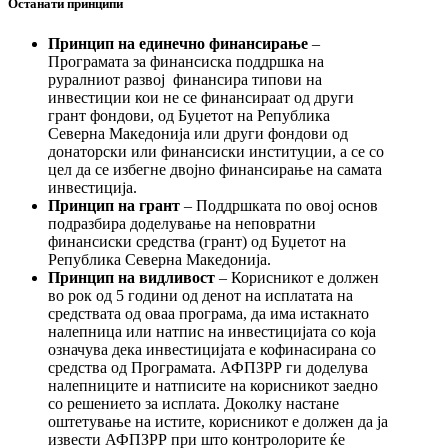
Останати принципи
Принцип на единечно финансирање
–
Програмата за финансиска поддршка на
руралниот развој финансира типови на
инвестиции кои не се финансираат од други
грант фондови, од Буџетот на Република
Северна Македонија или други фондови од
донаторски или финансиски институции, а се со
цел да се избегне двојно финансирање на самата
инвестиција.
Принцип на грант
– Поддршката по овој основ
подразбира доделување на неповратни
финансиски средства (грант) од Буџетот на
Република Северна Македонија.
Принцип на видливост
– Корисникот е должен
во рок од 5 години од денот на исплатата на
средствата од оваа програма, да има истакнато
налепница или натпис на инвестицијата со која
означува дека инвестицијата е кофинасирана со
средства од Програмата. АФПЗРР ги доделува
налепниците и натписите на корисникот заедно
со решението за исплата. Доколку настане
оштетување на истите, корисникот е должен да ја
извести АФПЗРР при што контролорите ќе