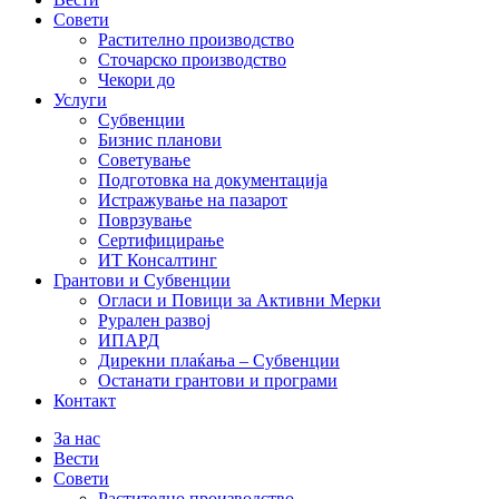
Совети
Растително производство
Сточарско производство
Чекори до
Услуги
Субвенции
Бизнис планови
Советување
Подготовка на документација
Истражување на пазарот
Поврзување
Сертифицирање
ИТ Консалтинг
Грантови и Субвенции
Огласи и Повици за Активни Мерки
Рурален развој
ИПАРД
Дирекни плаќања – Субвенции
Останати грантови и програми
Контакт
За нас
Вести
Совети
Растително производство