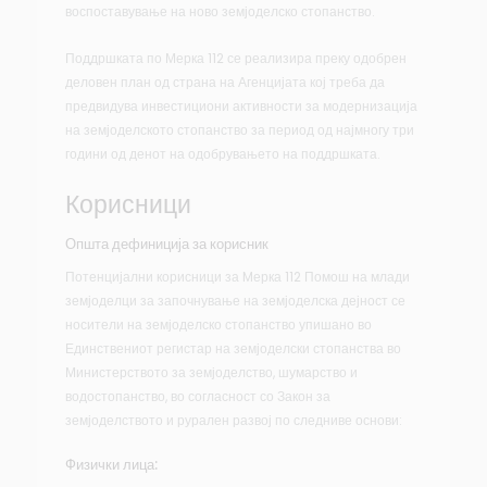
воспоставување на ново земјоделско стопанство.
Поддршката по Мерка 112 се реализира преку одобрен
деловен план од страна на Агенцијата кој треба да
предвидува инвестициони активности за модернизација
на земјоделското стопанство за период од најмногу три
години од денот на одобрувањето на поддршката.
Корисници
Општа дефиниција за корисник
Потенцијални корисници за Mерка 112 Помош на млади
земјоделци за започнување на земјоделска дејност се
носители на земјоделско стопанство упишано во
Единствениот регистар на земјоделски стопанства во
Министерството за земјоделство, шумарство и
водостопанство, во согласност со Закон за
земјоделството и рурален развој по следниве основи:
Физички лица: