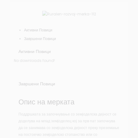
Активни Повици
Завршени Повици
Активни Повици
No downloads found!
Завршени Повици
Опис на мерката
Поддршката за започнување со земјоделска дејност се
доделува на млад земјоделец кој за прв пат започнува
да се занимава со земјоделска дејност преку преземање
на постоечко земјоделско стопанство или со