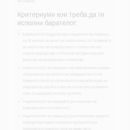
40 години.
Критериуми кои треба да ги
исполни барателот
Барањето за поддршка да е поднесено не подоцна
од 18 месеци од денот на запишување на промената
на носителот на земјоделското стопанство или
новото земјоделско стопанство во Единствениот
регистар на земјоделски стопанства,
Подносителот на барањето да има минимум средно
образование од областа на земјоделството или
поминато обука за здобивање на квалификации за
земјоделска дејност освен во случај кога деловниот
план предвидува потреба од обука,
Подносителот на барањето да е носител на
земјоделското стопанство и
Подносителот на барањето да ги почитува добрите
земјоделски пракси и мерките за заштита на
природата и благосостојба на животните.