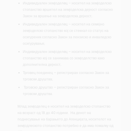
Индивидуален земјоделeц – носител на земјоделско
стопанство вршител на земјоделска дејност согласно
Закон за вршење на земјоделска дејност;
Индивидуален земјоделeц – носител на семејно
земјоделско стопанство кој се стекнал со статус на
осигуреник согласно Закон за пензиско и инвалидско
осигурување;
Индивидуален земјоделeц – носител на земјоделско
стопанство кој се занимава со земјоделство како
дополнителна дејност;
Трговец поединец – регистриран согласно Закон за
трговски друштва;
Трговско друштво – регистриран согласно Закон за
трговски друштва.
Млад земјоделец е носител на земјоделско стопанство
на возраст од 18 до 40 години. На денот на
поднесување на барањето до Агенцијата, носителот на
земјодлеското стопанство потребно е да има помалку од