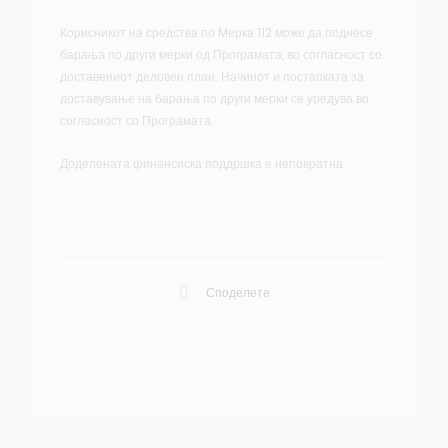
Корисникот на средства по Мерка 112 може да поднесе
барања по други мерки од Програмата, во согласност со
доставениот деловен план. Начинот и постапката за
доставување на барања по други мерки се уредува во
согласност со Програмата.
Доделената финансиска поддршка е неповратна.
Споделете